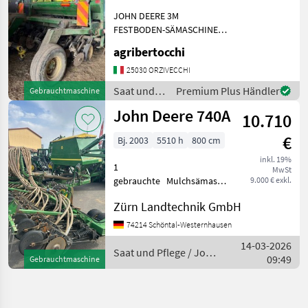
JOHN DEERE 3M
Marktplatz
Händlerangebote
Kleinanzeigen
FESTBODEN-SÄMASCHINE
GEZOGENE
agribertocchi
SCHEIBENSÄMASCHINE Saat
und Pflege Drillmaschinen
25030 ORZIVECCHI
Saat und
Premium Plus Händler
Gebrauchtmaschine
Pflege /
John Deere 740A
10.710
John Deere
€
Bj. 2003
5510 h
800 cm
inkl. 19%
1
MwSt
gebrauchte Mulchsämaschine
9.000 € exkl.
Hersteller: John Deere
Zürn Landtechnik GmbH
Modell: 740A
Seriennummer:
74214 Schöntal-Westernhausen
Z0740AB700302
14-03-2026
Erfassungsnummer: 610983
Saat und Pflege / John
09:49
Gebrauchtmaschine
Baujahr: 2003
Deere
Einsatzleistung: ca. 5510 ha
Ar