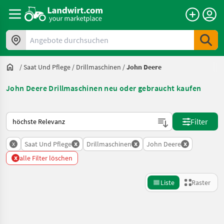
Angebote durchsuchen
/
Saat Und Pflege
/
Drillmaschinen
/
John Deere
John Deere Drillmaschinen neu oder gebraucht kaufen
So wird auf Landwirt.com sortiert
Filter
x
x
x
x
Saat Und Pflege
Drillmaschinen
John Deere
x
alle Filter löschen
Liste
Raster