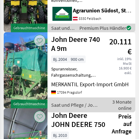
konventionell,
Beleuchtung,
Amazone
Agrarunion Südost, Standort Gniebing
Zweischeibenschare,
Fahrwerk Maissetzgerät der
8330 Feldbach
Horsch
Marke John Deere mit sehr
Saat und
Premium Plus Händler
Gebrauchtmaschine
guter Ausstattung im
Pflege /
Lemken
John Deere 740
neuwertigem Zustand!!!
20.111
John Deere
A 9m
Pöttinger
€
Bj. 2004
900 cm
inkl. 19%
Kuhn
MwSt
16.900 €
Spuranreisser,
exkl.
Alle 50
Fahrgassenschaltung,
anzeigen
Beleuchtung Beladestufe,
MERKANTIL Export-Import GmbH
Exaktstriegel, Hydraulische
MODELL
17094 Pragsdorf
Klappung, Pneumatisch,
Zweischeibenschare
3 Monate
Gebrauchtmaschine
Saat und Pflege / John
________ Fahrwerk, hydr.
online
Deere
klappba
John Deere
Preis
740
JOHN DEERE 750
auf
A
Anfrage
Bj. 2010
MARKTPLATZ