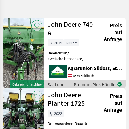
Suche
verfeinern
John Deere 740
Preis
Kategorie
Land
Filter
4
A
auf
Anfrage
5
Bj. 2019
600 cm
AKTUELLER
Zurücksetzen
Ergebnisse
PFAD
anzeigen
Beleuchtung,
Landtechnik
Zweischeibenschare,
Extrastriegel,
Saat
Agrarunion Südost, Standort Gniebing
Fahrgassenmarkierung,
Und
Pflege
Fahrgassenschaltung,
8330 Feldbach
Fahrwerk, Spuranreisser
Drillmaschinen
Saat und
Premium Plus Händler
Gebrauchtmaschine
Sämaschine der Marke
Pflege /
John
John Deere
John Deere 740 A in
Preis
John Deere
Deere
neuwertigem Zus
Planter 1725
auf
KATEGORIE
Anfrage
WÄHLEN
Bj. 2022
John Deere
Drillmaschinen-Bauart: