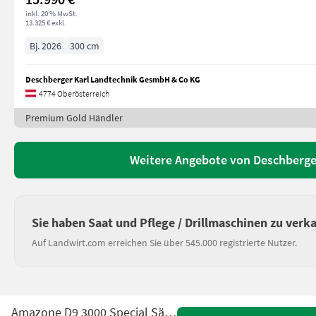
inkl. 20 % MwSt.
13.325 € exkl.
Bj. 2026
300 cm
Deschberger Karl Landtechnik GesmbH & Co KG
4774 Oberösterreich
Premium Gold Händler
Weitere Angebote von Deschberge
Sie haben Saat und Pflege / Drillmaschinen zu verk
Auf Landwirt.com erreichen Sie über 545.000 registrierte Nutzer.
Amazone D9 3000 Special Sämaschine