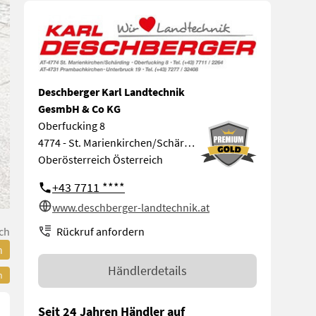
Deschberger Karl Landtechnik
GesmbH & Co KG
Oberfucking 8
4774 - St. Marienkirchen/Schärding
Oberösterreich Österreich
+43 7711 ****
www.deschberger-landtechnik.at
Rückruf anfordern
ch
n
Händlerdetails
n
Seit 24 Jahren Händler auf