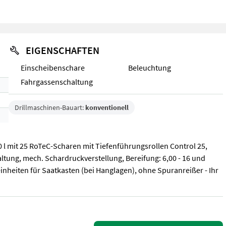
EIGENSCHAFTEN
Einscheibenschare
Beleuchtung
Fahrgassenschaltung
Drillmaschinen-Bauart:
konventionell
 l mit 25 RoTeC-Scharen mit Tiefenführungsrollen Control 25,
ltung, mech. Schardruckverstellung, Bereifung: 6,00 - 16 und
nheiten für Saatkasten (bei Hanglagen), ohne Spuranreißer - Ihr
l mit 25 RoTeC-Scharen mit Tiefenführungsrollen Control 25, Exakt