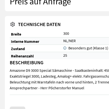
Preis auf Anfrage
TECHNISCHE DATEN
300
Breite
NL/NER
Interne Nummer
Besonders gut (Klasse 1)
Zustand
25
Reihenanzahl
BESCHREIBUNG
Amazone D9 3000 Special Sämaschine - Saatkasteninhalt: 450
Exaktstriegel 3000, Ladesteg, Amalog+ elektr. Fahrgassenscha
Beleuchtung mit Warntafeln nach vorne und hinten, 2 Trennei
Ansprechpartner - Herr Pöcherstorfer Manuel
Amazone D9 3000 Special Sämaschine - Saatkasteninhalt: 450 