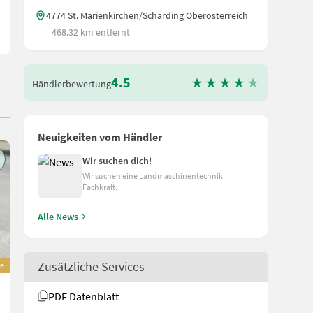
4774 St. Marienkirchen/Schärding Oberösterreich
468.32 km entfernt
4.5
Händlerbewertung
Neuigkeiten vom Händler
Wir suchen dich!
Wir suchen eine Landmaschinentechnik
Fachkraft.
Alle News
Zusätzliche Services
e
Amazone HH 2100 S Horsehopper
PDF Datenblatt
17.740 €