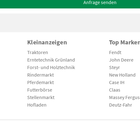
Anfrage senden
Kleinanzeigen
Top Marke
Traktoren
Fendt
Erntetechnik Grünland
John Deere
Forst- und Holztechnik
Steyr
Rindermarkt
New Holland
Pferdemarkt
Case IH
Futterbörse
Claas
Stellenmarkt
Massey Fergu
Hofladen
Deutz-Fahr