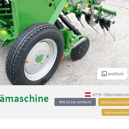
weitere
4774
Oberösterrei
Sämaschine
Neumaschine
468.32 km entfernt
Neumaschine