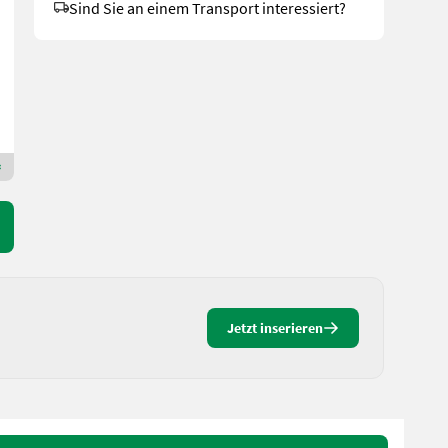
Sind Sie an einem Transport interessiert?
inkl. 20 % MwSt.
14.783,33 € exkl.
Deschberger Karl Landtechnik GesmbH & Co KG
4774 Oberösterreich
Premium Gold Händler
Jetzt inserieren