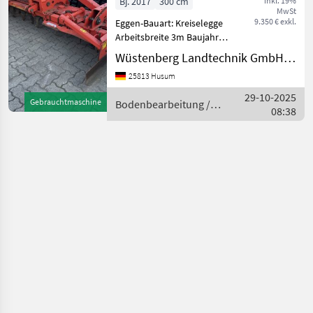
Bj. 2017
300 cm
inkl. 19%
MwSt
9.350 € exkl.
Eggen-Bauart: Kreiselegge
Arbeitsbreite 3m Baujahr
2017 Seitenschilde
Wüstenberg Landtechnik GmbH & Co. KG
hochklappbar Inklusive
25813 Husum
Seitenschildverlängerung
Krümmelschiene manuell
29-10-2025
Gebrauchtmaschine
Bodenbearbeitung /
einstellbar Zapfwellendu
08:38
Maschio