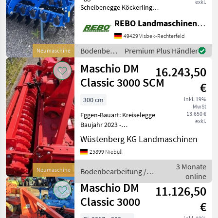
exkl.
Scheibenegge Köckerling
Rebell classic 300 2.0
REBO Landmaschinen GmbH, Zentrale
Kurzscheibenegge,
spiralgefederte
49429 Visbek-Rechterfeld
Scheibenaufhängung,
Bodenbearbeitung
Premium Plus Händler
Neumaschine
Doppel-STS-Walze,
/
Maschio DM
Beleuchtung mit
16.243,50
Köckerling
Warntafeln Hydr
Classic 3000 SCM
€
300 cm
inkl. 19%
MwSt
13.650 €
Eggen-Bauart: Kreiselegge
exkl.
Baujahr 2023 -
Neumaschine Arbeitsbreite
Wüstenberg KG Landmaschinen
3, 00 m für Schlepper bis
25899 Niebüll
180 PS Ölbad-
Wechselgetriebe für
3 Monate
Neumaschine
Bodenbearbeitung /
540/750/1000 UpM
online
Maschio
Zapfwellendurchtrieb Un
Maschio DM
11.126,50
Classic 3000
€