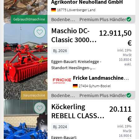
Agrikontor Neuholland GmbH
ähnlich chatten und
daraufhin Maschinen
16775 Löwenberger Land
kaufen, bitte kontrollieren
Bodenbearbeitung
Premium Plus Händler
Gebrauchtmaschine
Sie die Auftragsbestätigung,
/
Maschio DC-
12.911,50
Kverneland
Classic 3000
€
Combi2
Bj. 2026
inkl. 19%
MwSt
10.850 €
Eggen-Bauart: Kreiselegge -
exkl.
Standort Heeslingen-,
Arbeitsbreite 3m,
Fricke Landmaschinen GmbH
Gelenkwelle mit
Rutschkupplung,
27404 Gyhum-Bockel
Zanpackerwalze
Bodenbearbeitung
Premium Plus Händler
Neumaschine
Bodenbearbeitung Eggen
/ Maschio
Köckerling
20.111
REBELL CLASSIC
€
300 2.0
Bj. 2024
inkl. 19%
MwSt
16.900 €
Eggen-Bauart: