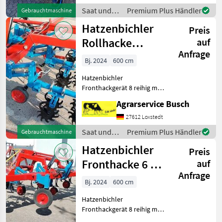
Tiefenführung über
Saat und
Premium Plus Händler
Gebrauchtmaschine
Tasträder mit Drehspindel
Pflege /
Hatzenbichler
zur optimalen
Preis
Hatzenbichler
Arbeitsanpass
Rollhacke
auf
Anfrage
8Reihig
Bj. 2024
600 cm
Fronthackgerät
Hatzenbichler
6
Fronthackgerät 8 reihig mit
Rollhacksternen
Agrarservice Busch
Rollkultivator Das Baujahr
ist nicht ermittelbar Bitte
27612 Loxstedt
vor Anfrage Texte lesen!
Saat und
Premium Plus Händler
Gebrauchtmaschine
!!!!!!!!Bitte Texte sorgfäl
Pflege /
Hatzenbichler
Preis
Hatzenbichler
Fronthacke 6 m
auf
Anfrage
Hydraulische
Bj. 2024
600 cm
Klappu
Hatzenbichler
Fronthackgerät 8 reihig mit
Winkelmesser und