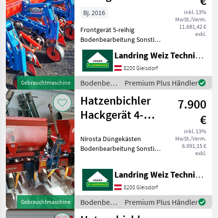
€
reihig
Bj. 2016
inkl. 13%
MwSt./Verm.
11.681,42 €
Frontgerät 5-reihig
exkl.
Bodenbearbeitung Sonstige
Bodenbearbeitungsgeräte
Landring Weiz Technikzentrum Süd
8200 Gleisdorf
Bodenbearbeitung
Premium Plus Händler
Gebrauchtmaschine
/
Hatzenbichler
7.900
Hatzenbichler
Hackgerät 4-
€
reihig
inkl. 13%
Nirosta Düngekästen
MwSt./Verm.
6.991,15 €
Bodenbearbeitung Sonstige
exkl.
Bodenbearbeitungsgeräte
Landring Weiz Technikzentrum Süd
8200 Gleisdorf
Bodenbearbeitung
Premium Plus Händler
Gebrauchtmaschine
/