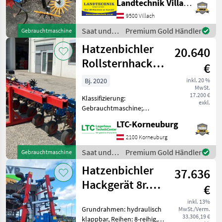
Landtechnik Villach GmbH
Marktplatz
Händlerangebote
Kleinanzeigen
Pflanzenschutzbleche,
Pflanzenschutzscheiben 6
9500 Villach
reihige Hatzenbichler
Saat und
Premium Gold Händler
Gebrauchtmaschine
Maishacke, hydrau
Pflege /
Hatzenbichler
20.640
Hatzenbichler
Rollsternhacke
€
12x50
Bj. 2020
inkl. 20 %
MwSt.
17.200 €
Klassifizierung:
exkl.
Gebrauchtmaschine;
Seriennummer/Fahrgestellnummer:
LTC-Korneuburg
0838/19; Service Historie:
Ja; Anzahl Vorbesitzer: 1;
2100 Korneuburg
Weitere
Saat und
Premium Gold Händler
Gebrauchtmaschine
Maschinenmerkmale:
Pflege /
Hatzenbichler
Rollsternhacke R
37.636
Hatzenbichler
Hackgerät 8r.
€
75cm
inkl. 13%
Grundrahmen: hydraulisch
MwSt./Verm.
Kameragest.
33.306,19 €
klappbar, Reihen: 8-reihig,