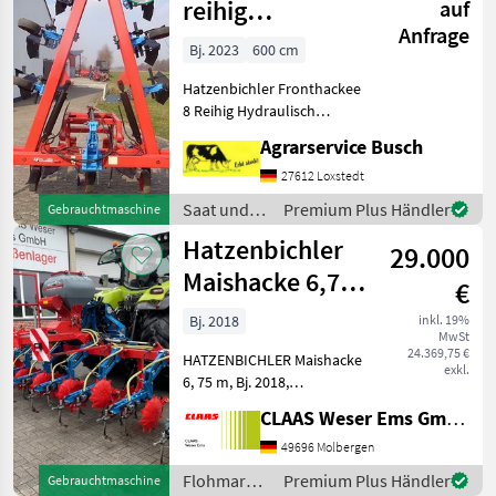
reihig
auf
Anfrage
Hatzenbichler
Bj. 2023
600 cm
hydr. Klappung
Hatzenbichler Fronthackee
8 Reihig Hydraulisch
Klappbar 600cm
Agrarservice Busch
Arbeitsbreite Achtung es
gibt 19 Bilder zur
27612 Loxstedt
Gerätedokumentaion
Saat und
Premium Plus Händler
Gebrauchtmaschine
!!!!!!!!!!!!!!!!!!!!!!!!!!!!!!!!!!!!!!!!
Pflege /
Hatzenbichler
29.000
Hatzenbichler
Maishacke 6,75
€
m,
Bj. 2018
inkl. 19%
MwSt
Kamerasteuerung,
24.369,75 €
HATZENBICHLER Maishacke
Sägerät Air 8
exkl.
6, 75 m, Bj. 2018,
Arbeitsbreite: 6, 75 m, 9-
CLAAS Weser Ems GmbH
reiher, HATZENBICHLER
Kamerasteuerung
49696 Molbergen
Standard,
Flohmarkt
Premium Plus Händler
Gebrauchtmaschine
Arbeitsbeleuchtung,