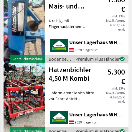
Mais- und
€
Sojahacke
inkl. 13%
4-reihig, mit
MwSt./Verm.
6.637,17 €
Fingerhacksternen
exkl.
Informieren Sie sich bitte
vor Fahrt-Antritt
Unser Lagerhaus WHG, Kärnten, Klagenfurt
telefonisch, ob die von
Ihnen angefragte Maschine
9020 Klagenfurt
aktuell bei uns am Lager
Bodenbearbeitung
Premium Plus Händler
Gebrauchtmaschine
steht. Wir
/
Hatzenbichler
5.300
Hatzenbichler
4,50 M Kombi
€
inkl. 13%
Informieren Sie sich bitte
MwSt./Verm.
4.690,27 €
vor Fahrt-Antritt
exkl.
telefonisch, ob die von
Ihnen angefragte Maschine
Unser Lagerhaus WHG, Kärnten, Klagenfurt
aktuell bei uns am Lager
steht. Wir inserieren auch
9020 Klagenfurt
Maschinen, die
Bodenbearbeitung
Premium Plus Händler
Gebrauchtmaschine