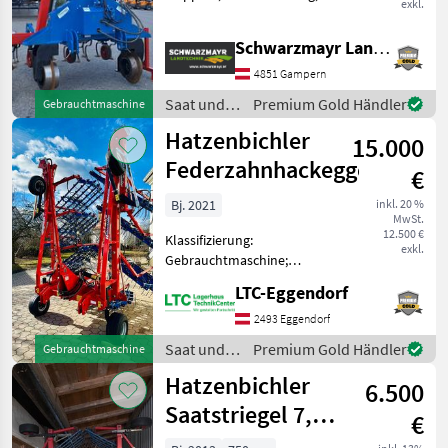
exkl.
Gerätelenkung:
Automatische Lenkung,
Schwarzmayr Landtechnik GmbH - Gampern
Pflanzenschutzscheiben Nr.
69367 Hackgerät 8-Reihig -
4851 Gampern
Baujahr 2021 - mit
Saat und
Premium Gold Händler
Gebrauchtmaschine
Pflege /
Hatzenbichler
15.000
Hatzenbichler
Federzahnhackegge
€
Bj. 2021
inkl. 20 %
MwSt.
12.500 €
Klassifizierung:
exkl.
Gebrauchtmaschine;
Service Historie: Ja; Weitere
LTC-Eggendorf
Maschinenmerkmale:
Privatverkauf 0664 5664101
2493 Eggendorf
Saat und Pflege Striegel /
Saat und
Premium Gold Händler
Gebrauchtmaschine
Federzahnegge
Pflege /
Hatzenbichler
6.500
Hatzenbichler
Saatstriegel 7,5
€
Meter