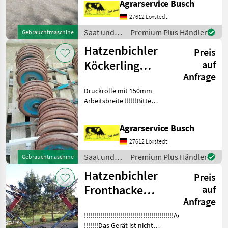
Agrarservice Busch
Gänsfußschare Das Baujahr
ist nicht ermittelbar Bitte
27612 Loxstedt
vor Anfrage Texte lesen!
Saat und
Premium Plus Händler
Gebrauchtmaschine
Pflege /
Hatzenbichler
Preis
Hatzenbichler
Köckerling
auf
Anfrage
Druckrolle mit
Druckrolle mit 150mm
250m
Arbeitsbreite !!!!!!Bitte
Durchmesser
gesamtenText sorgfältig
lesen!!!!!!!!!
Arbei
Agrarservice Busch
Maissatgutbeizmittel sehr
gute Wirksamkeit gegen
27612 Loxstedt
Vogelfraß. Fibl gelistet siehe
Saat und
Premium Plus Händler
Gebrauchtmaschine
Pflege /
Hatzenbichler
Preis
Hatzenbichler
Fronthacke
auf
Anfrage
8Reihig
!!!!!!!!!!!!!!!!!!!!!!!!!!!!!!!!!!!!!!!!!!!!Achtung
Heckkackgerät
!!!!!!!Das Gerät ist nicht