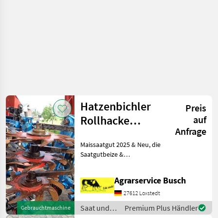
Hatzenbichler
Preis
Rollhacke
auf
Anfrage
8Reihig
Maissaatgut 2025 & Neu, die
Hydr.Klappung
Saatgutbeize &
Maissatgutbeizmittel sehr
gute Wirksamkeit gegen
Agrarservice Busch
Vogelfraß. Fibl gelistet siehe
nkssr formel+ ist die
27612 Loxstedt
Informationsseite nk
Saat und
Premium Plus Händler
Gebrauchtmaschine
Pflege /