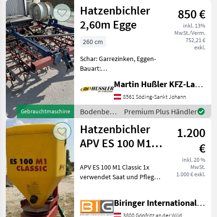
Pflege /
Hatzenbichler
850 €
Hatzenbichler
2,60m Egge
inkl. 13%
MwSt./Verm.
752,21 €
260 cm
exkl.
Schar: Garrezinken, Eggen-
Bauart:
Eggen/Kombination,
Martin Hußler KFZ-Landtechnik
Federzinken Zum Verkauf
steht eine Hatzenbichler
8561 Söding-Sankt Johann
Egge mit 2, 60m breite. •
Bodenbearbeitung
Premium Plus Händler
Gebrauchtmaschine
Guter Zustand • Wenig
/
Hatzenbichler
verwendet •
1.200
Hatzenbichler
APV ES 100 M1
€
Classic
inkl. 20 %
APV ES 100 M1 Classic 1x
MwSt.
1.000 € exkl.
verwendet Saat und Pflege
Sonstige Maschinen Saat
und Pflege
Biringer International GmbH
3800 Göpfritz an der Wild