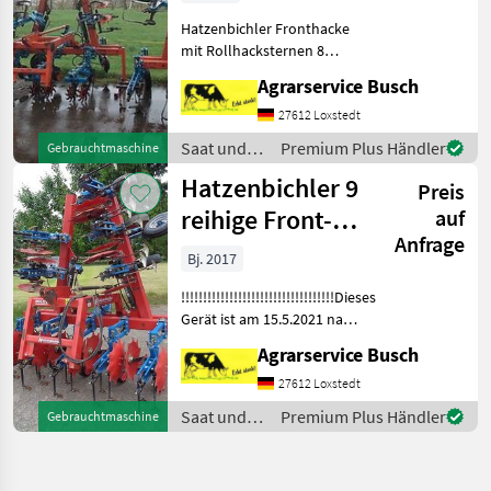
Klappung 8
Hatzenbichler Fronthacke
Reihig mi
mit Rollhacksternen 8
Reihig Fronthackgerät mit
Agrarservice Busch
Gänsfußscharen 8 Reihig
Hydraulische Klappung
27612 Loxstedt
Fronthackgerät mit
Saat und
Premium Plus Händler
Gebrauchtmaschine
Dammformern
Pflege /
Hatzenbichler 9
Hydraulische K
Preis
Hatzenbichler
reihige Front-
auf
Anfrage
Hacke mit
Bj. 2017
gefederten
!!!!!!!!!!!!!!!!!!!!!!!!!!!!!!!!!!!Dieses
Gänsfußscha
Gerät ist am 15.5.2021 nach
Kolumbien Verkauft .Viel
Agrarservice Busch
erfolg Rodrigo mit dem
Gerät im Hochland von La
27612 Loxstedt
Villa!!!!! Alternative
Saat und
Premium Plus Händler
Gebrauchtmaschine
Pflege /
Hatzenbichler