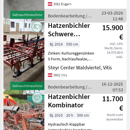
3862 Eisgarn
5, 5m - 50 Stk. schwere
Kultureggenzinken -
23-03-2026
Gebrauchtmaschine
Bodenbearbeitung /
doppelte Stabwalzen
11:48
Hatzenbichler
Hatzenbichler
15.900
Schwere
€
Kulturegge 5,5m
Bj. 2014
550 cm
inkl. 13%
MwSt./Verm.
14.070,80 €
Zinken: Kultureggenzinken
exkl.
S Form, Nachlaufwalze,
Beleuchtungsanlage,
Steyr Center Waldviertel, Vitis
Hydraulisch klappbar
3902 Vitis
Angeboten wird eine
schwere Kulturegge der
16-12-2025
Gebrauchtmaschine
Bodenbearbeitung /
Firma Hatzenbichler mit
07:53
Hatzenbichler
folgender A
Hatzenbichler
11.700
Kombinator
€
Bj. 2010
20 h
500 cm
MwSt nicht
ausweisbar
Hydraulisch klappbar