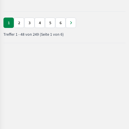
/
Reihenerkennung, hydr.
Hatzenbichler
Einzela
1
2
3
4
5
6
Treffer
1
-
48
von
249
(Seite 1 von 6)