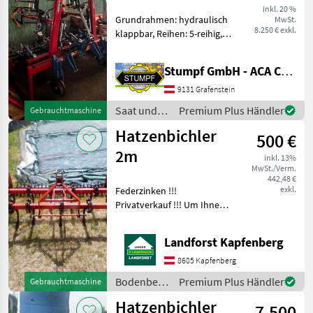
inkl. 20 %
Grundrahmen: hydraulisch
MwSt.
8.250 € exkl.
klappbar, Reihen: 5-reihig,
Gerätelenkung:
Selbstlenkung,
Stumpf GmbH - ACA Center Stumpf
Pflanzenschutzbleche Die
Hatzenbichler
9131 Grafenstein
Hackmaschine 2 Reihig
Saat und
Premium Plus Händler
Gebrauchtmaschine
Reihenabstand 150cm Reih
Pflege /
Hatzenbichler
500 €
Hatzenbichler
2m
inkl. 13%
MwSt./Verm.
442,48 €
exkl.
Federzinken !!!
Privatverkauf !!! Um Ihnen
unnötige Wartezeiten oder
Wegstrecken zu ersparen,
Landforst Kapfenberg
bitten wir Sie um vorherige
Kontaktaufnahme, falls Sie
8605 Kapfenberg
eine unserer
Bodenbearbeitung
Premium Plus Händler
Gebrauchtmaschine
/
Hatzenbichler
7.500
Hatzenbichler