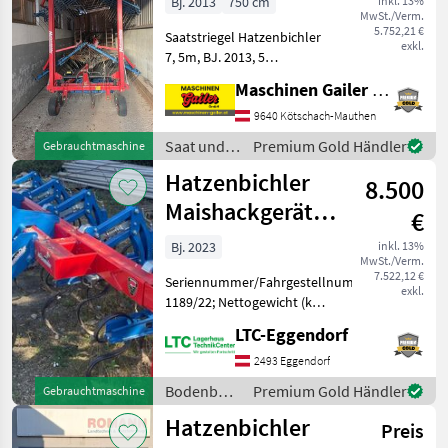
Bj. 2013
750 cm
inkl. 13%
MwSt./Verm.
5.752,21 €
Saatstriegel Hatzenbichler
exkl.
7, 5m, BJ. 2013, 5
Striegelfelder mit 4
Maschinen Gailer GmbH
Gummistützrädern,
hydraulisch klappbar,
9640 Kötschach-Mauthen
Stützfuß, schöner Zustand,
Saat und
Premium Gold Händler
Gebrauchtmaschine
Privatverkauf wegen
Pflege /
Hatzenbichler
Betriebsa
8.500
Hatzenbichler
Maishackgerät
€
4x75
Bj. 2023
inkl. 13%
MwSt./Verm.
7.522,12 €
Seriennummer/Fahrgestellnummer:
exkl.
1189/22; Nettogewicht (kg):
524; Reihenabstand: 75;
LTC-Eggendorf
Anzahl Reihen: 4; Weitere
Maschinenmerkmale:
2493 Eggendorf
Privatverkauf
Bodenbearbeitung
Premium Gold Händler
Gebrauchtmaschine
Bodenbearbeitung Sons
/
Hatzenbichler
Preis
Hatzenbichler