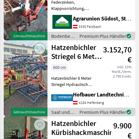
Federzinken,
Klappvorrichtung,
Nachlaufeinrichtung
Agrarunion Südost, Standort Gniebing
Federzinkenegge der
renommierten Marke
8330 Feldbach
Hatzenbichler steht zum
Bodenbearbeitung
Premium Plus Händler
Gebrauchtmaschine
Verkauf in sehr gutem
/
Hatzenbichler
Zustand!! 3, 2m
3.152,70
Hatzenbichler
Arbeitsbreite
Striegel 6 Meter
€
Hydraulisch
600 cm
inkl. 13%
MwSt./Verm.
Klappbar
2.790 € exkl.
Hatzenbichler 6 Meter
Striegel Hydraulisch
Klappbar , Einsatzbereit , ...
Hofbauer Landtechnik GmbH
Sofort Verfügbar !!! Saat
und Pflege Striegel /
4184 Helfenberg
Federzahnegge
Saat und
Premium Plus Händler
Gebrauchtmaschine
Pflege /
Hatzenbichler
9.900
Hatzenbichler
Kürbishackmaschine
€