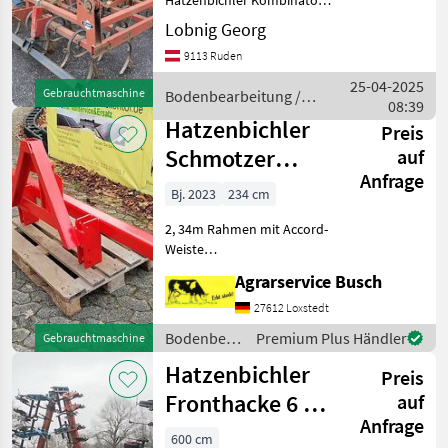
Hatzenbichler Kombinator
5m Walzen neu
Lobnig Georg
Planierschild Federbelastet
9113 Ruden
Bodenbearbeitung
Kultivatoren
25-04-2025
Gebrauchtmaschine
Bodenbearbeitung /
08:39
Hatzenbichler
Hatzenbichler
Preis
Schmotzer
auf
Anfrage
Klapprahmen bis
Bj. 2023
234 cm
2,34m Accord
2, 34m Rahmen mit Accord-
Anbaubock
Weiste
Dreipunktanbaubock
Agrarservice Busch
!!!!!!!!!!!!!!!!!!!!!!!!!!!!!!!!!!!!!!Bitte
Text komplett
27612 Loxstedt
lesen!!!!!!!!!!!!!!!!!!!!!!!!!!!!!!!!!!!!!!!!!!!!
Bodenbearbeitung
Premium Plus Händler
Gebrauchtmaschine
NKSSR F
/
Hatzenbichler
Preis
Hatzenbichler
Fronthacke 6 m
auf
Anfrage
Hydraulische
600 cm