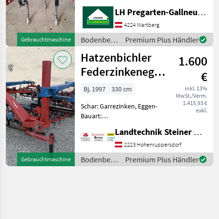
Stabwalze Tiefenführung
LH Pregarten-Gallneukirchen, Pregarten
mech. Bodenbearbeitung
Grubber
4224 Wartberg
Bodenbearbeitung
Premium Plus Händler
Gebrauchtmaschine
/
Hatzenbichler
1.600
Hatzenbichler
Federzinkenegge
€
mit 330 cm
Bj. 1997
330 cm
inkl. 13%
MwSt./Verm.
1.415,93 €
Schar: Garrezinken, Eggen-
exkl.
Bauart:
Eggen/Kombination,
Landtechnik Steiner GmbH
Federzinken,
Klappvorrichtung,
2223 Hohenruppersdorf
Nachlaufeinrichtung
Bodenbearbeitung
Premium Plus Händler
Gebrauchtmaschine
Schöne und wenig benutzte
/
Federzinken-Egge vom
Hatzenbichler
Hatzenbichler, P