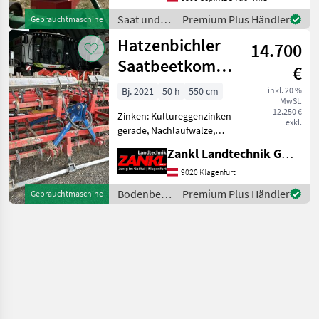
Saat und
Premium Plus Händler
Gebrauchtmaschine
Pflege /
Hatzenbichler
14.700
Hatzenbichler
Saatbeetkombination
€
5.5m
Bj. 2021
50 h
550 cm
inkl. 20 %
MwSt.
12.250 €
Zinken: Kultureggenzinken
exkl.
gerade, Nachlaufwalze,
Beleuchtungsanlage,
Zankl Landtechnik GmbH
Hydraulisch klappbar
Hatzenbichler Kombinator
9020 Klagenfurt
mit Paketklappung 66 Stück
Bodenbearbeitung
Premium Plus Händler
Gebrauchtmaschine
G-Zinken 4 balkiger A
/
Hatzenbichler