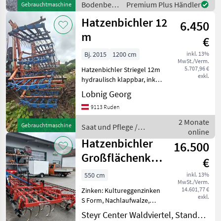
Bodenbearbeitung
Premium Plus Händler
Gebrauchtmaschine
Doppelherzschare,
/
Hatzenbichler 12
Doppelkrümmlerwalze
6.450
Hatzenbichler
Boden
m
€
Bj. 2015
1200 cm
inkl. 13%
MwSt./Verm.
5.707,96 €
Hatzenbichler Striegel 12m
exkl.
hydraulisch klappbar, inkl.
Tasträder und
Lobnig Georg
Winkelverstellung der
9113 Ruden
Zinken, 8mm Zinken Saat
und Pflege Striegel /
2 Monate
Gebrauchtmaschine
Saat und Pflege /
Federzahnegge
online
Hatzenbichler
Hatzenbichler
16.500
Großflächenkombination
€
5,5m
550 cm
inkl. 13%
MwSt./Verm.
14.601,77 €
Zinken: Kultureggenzinken
exkl.
S Form, Nachlaufwalze,
Hydraulisch klappbar
Steyr Center Waldviertel, Standort Eisgarn
Ausstattung: - Arbeitsbreite