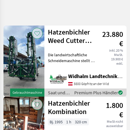
Hatzenbichler
23.880
Weed Cutter
€
12,4m
inkl. 20 %
Die landwirtschaftliche
MwSt.
19.900 €
Schneidemaschine stellt ein
exkl.
„Plus” in der Palette der
mechanischen
Widhalm Landtechnik GmbH
Jätmaschinen dar. Das
Jätgerät eignet sich zum
3800 Göpfritz an der Wild
Schneiden und Beseitigung
Saat und
Premium Plus Händler
Gebrauchtmaschine
Pflege /
Hatzenbichler
1.800
Hatzenbichler
Kombination
€
Bj. 1995
1 h
320 cm
MwSt nicht
ausweisbar