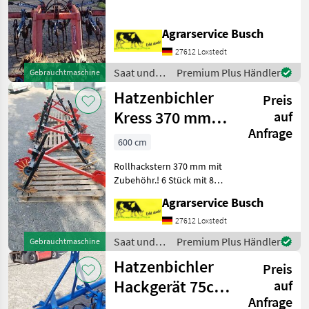
mehr
Verfügbar!!!!!!!!!!!!!!!!!!!!!!!!!!!!!!!!!!!!!!!!!!!
Agrarservice Busch
Alternative Tarktorpool
Nr59
27612 Loxstedt
Saat und
Premium Plus Händler
Gebrauchtmaschine
Pflege /
Hatzenbichler
Preis
Hatzenbichler
Kress 370 mm
auf
Anfrage
Hackstern
600 cm
K.U.L.T
Rollhackstern 370 mm mit
Hacksternelemente
Zubehöhr.! 6 Stück mit 8
Haltern Bitte vor Anfrage
Agrarservice Busch
Texte lesen! !!!!!!!!Bitte
Texte sorgfältig lesen
27612 Loxstedt
!!!!!!!!!!!!!!!!! Maissaatgut &
Saat und
Premium Plus Händler
Gebrauchtmaschine
Neu, di
Pflege /
Hatzenbichler
Preis
Hatzenbichler
Hackgerät 75cm
auf
Anfrage
Reihenabstand 4