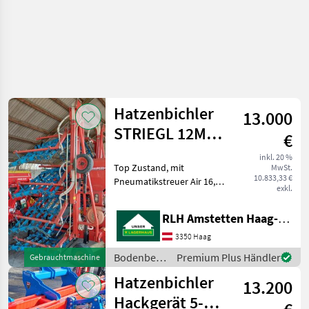
Hatzenbichler
13.000
STRIEGL 12M
€
MIT
inkl. 20 %
Top Zustand, mit
MwSt.
HYDR.STREUER
10.833,33 €
Pneumatikstreuer Air 16,
AIR 16
exkl.
Scherklappung.
Bodenbearbeitung Eggen
RLH Amstetten Haag-St. Valentin
3350 Haag
Bodenbearbeitung
Premium Plus Händler
Gebrauchtmaschine
/
Hatzenbichler
13.200
Hatzenbichler
Hackgerät 5-