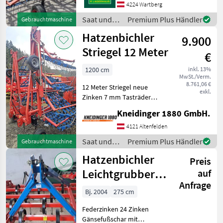
4224 Wartberg
Saat und
Premium Plus Händler
Gebrauchtmaschine
Pflege /
Hatzenbichler
9.900
Hatzenbichler
Striegel 12 Meter
€
1200 cm
inkl. 13%
MwSt./Verm.
8.761,06 €
12 Meter Striegel neue
exkl.
Zinken 7 mm Tasträder
Saat und Pflege Striegel /
Kneidinger 1880 GmbH.
Federzahnegge
4121 Altenfelden
Saat und
Premium Plus Händler
Gebrauchtmaschine
Pflege /
Hatzenbichler
Preis
Hatzenbichler
Leichtgrubber
auf
Anfrage
2,75-m
Bj. 2004
275 cm
Federzinken 24 Zinken
Gänsefußschar mit