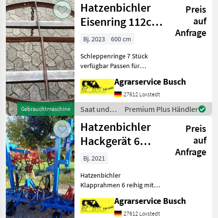
Hatzenbichler
Preis
Hatzenbichler
Eisenring 112cm
auf
Anfrage
Durchmesser 6
Bj. 2023
600 cm
cm höhe ideal
Schleppenringe 7 Stück
auch
verfügbar Passen für
sämtliche
Agrarservice Busch
Grünlandschleppen Idealer
ersatz für Gliederschleppe
27612 Loxstedt
Kein Verschleiss Sehr Stabil
Saat und
Premium Plus Händler
Gebrauchtmaschine
guter Zustand Saat und
Pflege /
Hatzenbichler
Pflege
Preis
Hatzenbichler
Hackgerät 6
auf
Anfrage
reihig
Bj. 2021
hydraulischer
Hatzenbichler
Klapprahmen 5
Klapprahmen 6 reihig mit
&
Becker Hackelementen
Agrarservice Busch
Gemüsehacke 75 cm
Reihenabstand
27612 Loxstedt