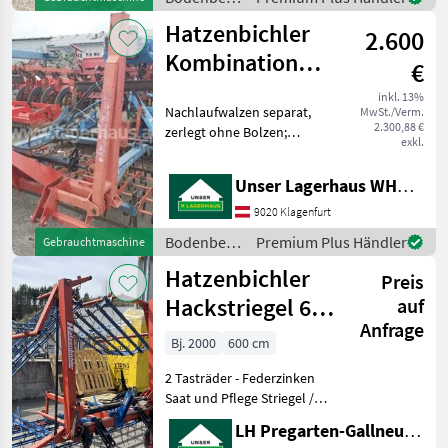
/
Hatzenbichler
2.600
Hatzenbichler
Kombination
€
5,5M
inkl. 13%
Nachlaufwalzen separat,
MwSt./Verm.
2.300,88 €
zerlegt ohne Bolzen;
exkl.
Arbeitsbreite ca.5, 5M
Informieren Sie sich bitte
Unser Lagerhaus WHG, Kärnten, Klagenfurt
vor Fahrt-Antritt
telefonisch, ob die von
9020 Klagenfurt
Ihnen angefragte Maschine
Bodenbearbeitung
Premium Plus Händler
Gebrauchtmaschine
ak
/
Hatzenbichler
Preis
Hatzenbichler
Hackstriegel 6-m
auf
Anfrage
hydr. Klappung
Bj. 2000
600 cm
2 Tasträder - Federzinken
Saat und Pflege Striegel /
Federzahnegge
LH Pregarten-Gallneukirchen, Pregarten