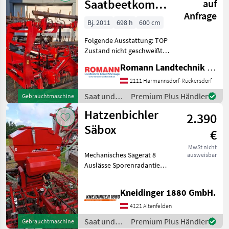
Saatbeetkombination
auf
Anfrage
6 Meter
Bj. 2011
698 h
600 cm
Folgende Ausstattung: TOP
Zustand nicht geschweißt. -
6 m Arbeitsbreite. -
Romann Landtechnik & Nutzfahrzeuge e.U.
Stufenloses
spindelverstellbares
2111 Harmannsdorf-Rückersdorf
Planierschild - 5-balkige
Saat und
Premium Plus Händler
Gebrauchtmaschine
Ausführung - Garezinken
Pflege /
Hatzenbichler
mit 45
2.390
Hatzenbichler
Säbox
€
MwSt nicht
Mechanisches Sägerät 8
ausweisbar
Auslässe Sporenradantieb
Saat und Pflege Hackgeräte
/ Reihenfräse
Kneidinger 1880 GmbH.
4121 Altenfelden
Saat und
Premium Plus Händler
Gebrauchtmaschine