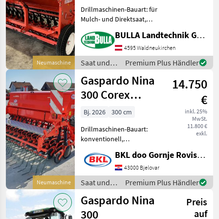
Drillmaschinen-Bauart: für
Mulch- und Direktsaat,
Beleuchtung,
BULLA Landtechnik GmbH
Zweischeibenschare,
Extrastriegel,
4595 Waldneukirchen
Fahrgassenschaltung
Saat und
Premium Plus Händler
Neumaschine
GASPARDO NINA 300 +
Pflege /
Gaspardo Nina
Neumaschine + 25 Corex-
14.750
Gaspardo
Scheib
300 Corex
€
Scheibenschar
Bj. 2026
300 cm
inkl. 25%
MwSt.
11.800 €
Drillmaschinen-Bauart:
exkl.
konventionell,
Beleuchtung,
BKL doo Gornje Rovisce Kroatien
Zweischeibenschare,
Extrastriegel Neue
43000 Bjelovar
Gaspardo NINA 300
Saat und
Premium Plus Händler
Neumaschine
mechanische Sämaschine
Pflege /
Gaspardo Nina
zu verkaufen. Die NINA 300
Preis
Gaspardo
ist ein
300
auf