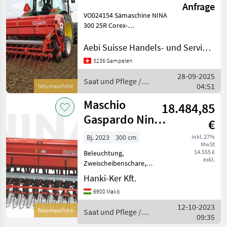
Anfrage
VO024154 Sämaschine NINA
300 25R Corex-
Scheibenschar
Grundausrüstung: -Corex-
Aebi Suisse Handels- und Serviceorganisation SA
Scheibenschare,
3236 Gampelen
Reihenabstand 12 cm -
28-09-2025
Dreipunktbock mit
Saat und Pflege /
04:51
Unterlenkeranschlüssen
Neumaschine
Gaspardo
Kat.
Maschio
18.484,85
Gaspardo Nina
€
300 Sämaschine
Bj. 2023
300 cm
inkl. 27%
MwSt
14.555 €
Beleuchtung,
exkl.
Zweischeibenschare,
Spuranreisser
Hanki-Ker Kft.
Spezifikationen: -
6900 Makó
Arbeitsbreite: 3 m - 25-
reihige Sämaschine - Corex-
12-10-2023
Neumaschine
Saat und Pflege /
Doppelscheibenschare -
09:35
Maschio
Aussaatmenge 1-550 kg/h