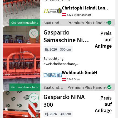
Beleuchtung, Extrastriegel,
Christoph Heindl Landtechnik GmbH, Stephanshart
Fahrwerk, Schleppschare
Mechanische
3321 Stephanshart
Schleppscharmaschine - 25
Saat und
Premium Plus Händler
Gebrauchtmaschine
Schare - Schleppschare -
Pflege /
Gaspardo
Striegel
Preis
Gaspardo
Sämaschine Nina
auf
Anfrage
300
Bj. 2026
300 cm
Beleuchtung,
Zweischeibenschare,
Extrastriegel,
Wohlmuth GmbH
Fahrgassenschaltung
Sämaschine Gaspardo Nina
8342 Gnas
300/25 Reihen, Corex
Saat und
Premium Plus Händler
Gebrauchtmaschine
Doppelscheibenschare mit
Pflege /
Gaspardo NINA
Andruckrollen, Multi Flex
Preis
Gaspardo
Saa
300
auf
Anfrage
Bj. 2026
300 cm