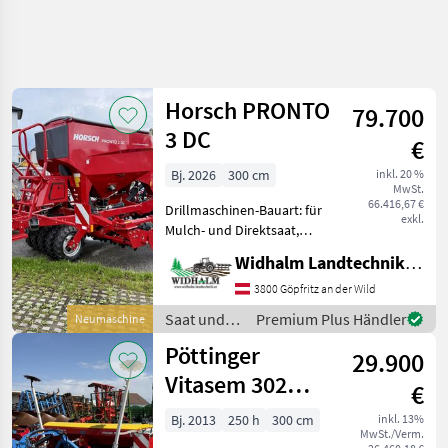
Horsch PRONTO
79.700
3 DC
€
Bj. 2026
300 cm
inkl. 20 %
MwSt.
66.416,67 €
Drillmaschinen-Bauart: für
exkl.
Mulch- und Direktsaat,
Beleuchtung,
Widhalm Landtechnik GmbH
Zweischeibenschare,
Fahrgassenschaltung,
3800 Göpfritz an der Wild
Fahrwerk, Spuranreisser,
Saat und
Premium Plus Händler
Neumaschine
Zwischenreifenpacker
Pflege /
Pöttinger
Ausstattung: - ISO
29.900
Horsch
Vitasem 302
€
Classic
Bj. 2013
250 h
300 cm
inkl. 13%
MwSt./Verm.