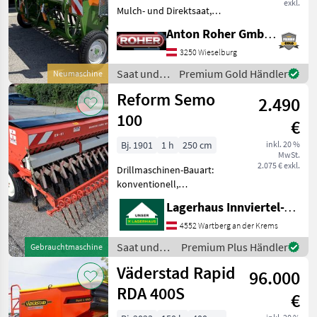
exkl.
Mulch- und Direktsaat,
Beleuchtung,
Anton Roher GmbH (ACA Center Roher)
Einscheibenschare,
Extrastriegel,
3250 Wieselburg
Fahrgassenschaltung,
Saat und
Premium Gold Händler
Neumaschine
Fahrwerk, hydr.
Pflege /
Reform Semo
Schardruckverstellung,
2.490
Amazone
Spuranreisser *
100
€
Bj. 1901
1 h
250 cm
inkl. 20 %
MwSt.
2.075 € exkl.
Drillmaschinen-Bauart:
konventionell,
Extrastriegel,
Lagerhaus Innviertel-Traunviertel-Urfahr eGen, Wartberg/Krems
Fahrgassenschaltung,
Schleppschare,
4552 Wartberg an der Krems
Spuranreisser Semo 100
Saat und
Premium Plus Händler
Gebrauchtmaschine
Feinsärad Sriegel
Pflege /
Väderstad Rapid
Fahrgassenschaltung Spu
96.000
Reform
RDA 400S
€