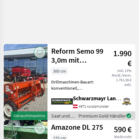
Reform Semo 99
1.990
3,0m mit
€
Fahrgassenschaltung
300 cm
inkl. 13%
MwSt./Verm.
1.761,06 €
Drillmaschinen-Bauart:
exkl.
konventionell,
Extrastriegel,
Schwarzmayr Landtechnik GmbH - Aurolzmünster
Fahrgassenschaltung,
Fahrwerk, Schleppschare,
4971 Aurolzmünster
Spuranreisser EDV: 73140
Saat und
Premium Gold Händler
Gebrauchtmaschine
Sämaschine - mit 3m
Pflege /
Amazone DL 275
Arbeitsbreite - mit 2
590 €
Reform
MwSt nicht
275 cm