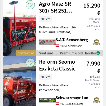
Agro Masz SR
über die Räder,
15.290
Nordsten
Feinsamenstreuer/Kleestre
301/ SR 251
€
Sämaschine -
300 cm
inkl. 20 %
MwSt.
Neues Modell
12.741,67 €
Drillmaschinen-Bauart: für
exkl.
Mulch- und Direktsaat,
Einscheibenschare,
S.A.T. Sensenberger Agrar-Technik
Spurlockerer, Spuranreisser,
Fahrgassenschaltung,
4906 Eberschwang
Extrastriegel,
Saat und
Premium Gold Händler
Neumaschine
Zweischeibenschare,
Pflege /
Reform Seomo
Beleuchtung Neues
7.990
Agro Masz
Exakcta Classic
€
300 cm
inkl. 13%
MwSt./Verm.
7.070,80 €
Drillmaschinen-Bauart:
exkl.
konventionell,
Fahrgassenschaltung,
Schwarzmayr Landtechnik GmbH - Aurolzmünster
Fahrwerk, Schleppschare,
Spuranreisser EDV: 71419
4971 Aurolzmünster