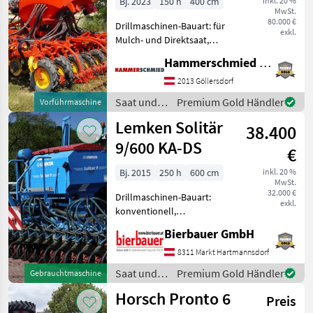
Bj. 2023
150 h
400 cm
inkl. 20 %
MwSt.
80.000 €
Drillmaschinen-Bauart: für
exkl.
Mulch- und Direktsaat,
Beleuchtung,
Hammerschmied GmbH
Einscheibenschare,
Extrastriegel,
2013 Göllersdorf
Fahrgassenschaltung,
Saat und
Premium Gold Händler
Vorführmaschine
Fahrwerk, hydr.
Pflege /
Lemken Solitär
Saatmengenverstellung,
38.400
Väderstad
hydr. Schardruc
9/600 KA-DS
€
Bj. 2015
250 h
600 cm
inkl. 20 %
MwSt.
32.000 €
Drillmaschinen-Bauart:
exkl.
konventionell,
Beleuchtung,
Bierbauer GmbH
Zweischeibenschare,
Fahrgassenschaltung,
8311 Markt Hartmannsdorf
Fahrwerk, Spuranreisser,
Saat und
Premium Gold Händler
Gebrauchtmaschine
Spurlockerer Die Maschine
Pflege /
Horsch Pronto 6
befindet sich in einem dem
Preis
Lemken
A