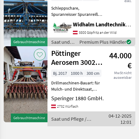
exkl.
Schleppschare,
Spuranreisser Spuranreißer,
Saat und Pflege
Widhalm Landtechnik GmbH
Drillmaschinen
3800 Göpfritz an der Wild
Saat und
Premium Plus Händler
Gebrauchtmaschine
Pflege /
Pöttinger
44.000
Nordsten
Aerosem 3002
€
ADD
Bj. 2017
1000 h
300 cm
MwSt nicht
ausweisbar
Drillmaschinen-Bauart: für
Mulch- und Direktsaat,
Beleuchtung,
Speringer 1880 GmbH.
Zweischeibenschare,
2732 Würflach
Extrastriegel,
Fahrgassenschaltung,
04-12-2025
Gebrauchtmaschine
Saat und Pflege /
Spuranreisser +) IDS
12:01
Pöttinger
(Teilbreitenschaltung, freie
W