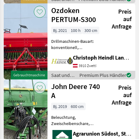
Spuranreisser -
Pflege /
Ozdoken
Anbausämaschine D9 3000
Preis
Amazone
Special - Räder 6.00-16
PERTUM-S300
auf
Anfrage
Bj. 2021
100 h
300 cm
Drillmaschinen-Bauart:
konventionell,
Zweischeibenschare,
Christoph Heindl Landtechnik GmbH, Waldviertel
Extrastriegel, Spuranreisser
Özdöken Pertum-S300 +
3910 Zwettl
Baujahr 2021 +
Saat und
Premium Plus Händler
Gebrauchtmaschine
Arbeitsbreite 3m + 24
Pflege /
John Deere 740
Reihen somit 12, 5
Preis
Ozdoken
A
auf
Anfrage
Bj. 2019
600 cm
Beleuchtung,
Zweischeibenschare,
Extrastriegel,
Agrarunion Südost, Standort Gniebing
Fahrgassenmarkierung,