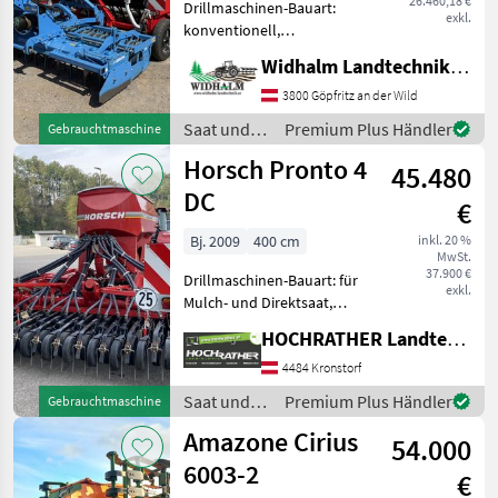
26.460,18 €
Drillmaschinen-Bauart:
exkl.
konventionell,
Beleuchtung,
Widhalm Landtechnik GmbH
Einscheibenschare,
Extrastriegel,
3800 Göpfritz an der Wild
Fahrgassenschaltung,
Saat und
Premium Plus Händler
Gebrauchtmaschine
Spuranreisser Pöttinger
Pflege /
Horsch Pronto 4
Vitasem 302 Classic - Bj.
45.480
Pöttinger
2013 - Erst
DC
€
Bj. 2009
400 cm
inkl. 20 %
MwSt.
37.900 €
Drillmaschinen-Bauart: für
exkl.
Mulch- und Direktsaat,
Beleuchtung,
HOCHRATHER Landtechnik GmbH
Zweischeibenschare,
Extrastriegel,
4484 Kronstorf
Fahrgassenschaltung,
Saat und
Premium Plus Händler
Gebrauchtmaschine
Fahrwerk, Spuranreisser
Pflege /
Amazone Cirius
Universelles
54.000
Horsch
Einsatzspektrum
6003-2
€