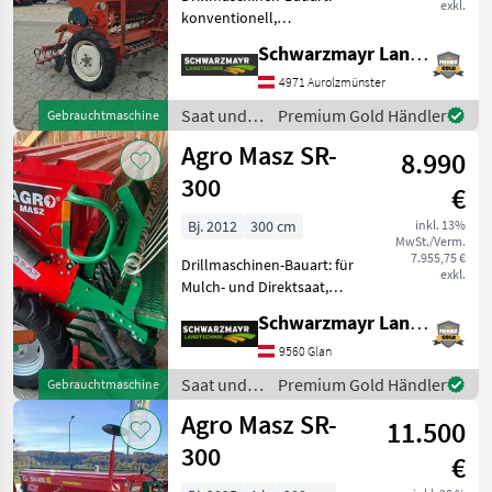
exkl.
konventionell,
Extrastriegel,
Schwarzmayr Landtechnik GmbH - Aurolzmünster
Fahrgassenschaltung,
Fahrwerk, Schleppschare,
4971 Aurolzmünster
Spuranreisser EDV: 70917
Saat und
Premium Gold Händler
Gebrauchtmaschine
Sämaschine - mit 3, 0m
Pflege /
Agro Masz SR-
Arbeitsbreite - mit
8.990
Reform
300
€
Bj. 2012
300 cm
inkl. 13%
MwSt./Verm.
7.955,75 €
Drillmaschinen-Bauart: für
exkl.
Mulch- und Direktsaat,
Einscheibenschare,
Schwarzmayr Landtechnik GmbH - Glan
Extrastriegel,
Fahrgassenschaltung,
9560 Glan
Fahrwerk, Spuranreisser
Saat und
Premium Gold Händler
Gebrauchtmaschine
EDV: 70898 Sämaschine -
Pflege /
Agro Masz SR-
mit 3, 0m Arbe
11.500
Agro Masz
300
€