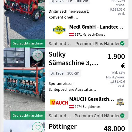
Bj. 2025
1 h
300 cm
inkl. 20 %
MwSt.
9.583,33 €
Drillmaschinen-Bauart:
exkl.
konventionell,
Beleuchtung,
Medl GmbH - Landtechnik Großhandel
Einscheibenschare,
Extrastriegel,
3671 Marbach/Donau
Fahrgassenschaltung,
Saat und
Premium Plus Händler
Gebrauchtmaschine
Fahrwerk, Spuranreisser
Pflege /
Sulky
Agro Masz Sämaschine
1.900
Agro Masz
Einscheibenschare m
Sämaschine 3,0
€
m
Bj. 1989
300 cm
inkl. 13%
MwSt./Verm.
1.681,42 €
Spuranreisser,
exkl.
Schleppschare Ausstattung:
- Andruckrolle -
MAUCH Gesellschaft m.b.H. & Co.KG
Schleppschare Das Gerät ist
in Burgkirchen lagernd.
5274 Burgkirchen
Damit ich mir ausreichend
Saat und
Premium Gold Händler
Gebrauchtmaschine
Zeit für Sie nehmen
Pflege /
Pöttinger
48.000
Sulky