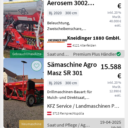
Aerosem 3002
€
ADD / Lion 303
Bj. 2020
300 cm
inkl. 20 %
MwSt.
40.000 €
Beleuchtung,
exkl.
Zweischeibenschare,
Fahrgassenschaltung,
Kneidinger 1880 GmbH.
Spuranreisser
Pneumatische Sämaschine
4121 Altenfelden
Pcs Maisausrüstung 4 reihig
Saat und
Premium Plus Händler
Gebrauchtmaschine
Spurreißer Kreiselegge
Pflege /
Sämaschine Agro
Gelenkwelle Ohne Bed
15.588
Pöttinger
Masz SR 301
€
Bj. 2026
300 cm
inkl. 20 %
MwSt.
12.990 €
Drillmaschinen-Bauart: für
exkl.
Mulch- und Direktsaat,
Beleuchtung,
KFZ Service / Landmaschinen Philipp Manhart
Zweischeibenschare,
3713 Reinprechtspölla
Extrastriegel,
Fahrgassenschaltung,
19-04-2025
Neumaschine
Saat und Pflege / Agro
Spuranreisser, Spurlockerer
19:30