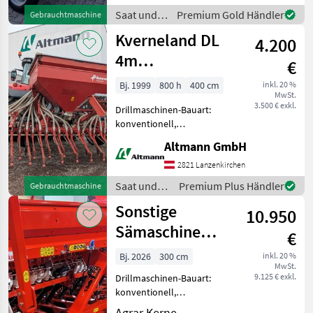
Reform Semo Exakta Classic
Saat und
Premium Gold Händler
Gebrauchtmaschine
- mit 3, 0m Arbeitsbreite
Pflege /
Kverneland DL
4.200
Reform
4m
€
Schleppschare
Bj. 1999
800 h
400 cm
inkl. 20 %
MwSt.
3.500 € exkl.
Drillmaschinen-Bauart:
konventionell,
Spuranreisser Kverneland-
Altmann GmbH
Accord Sämaschine DL mit
Normalsaatscharen,
2821 Lanzenkirchen
Dosiergerät und Gebläse in
Saat und
Premium Plus Händler
Gebrauchtmaschine
brauchbarem Zustand,
Pflege /
Sonstige
Gelenkwel
10.950
Kverneland
Sämaschine
€
Scheibenschar
Bj. 2026
300 cm
inkl. 20 %
MwSt.
9.125 € exkl.
Drillmaschinen-Bauart:
konventionell,
Beleuchtung,
Agrar Kerne