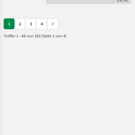
Masz
Neues Modell SR301 3.
1
2
3
4
Treffer
1
-
48
von
183
(Seite 1 von 4)