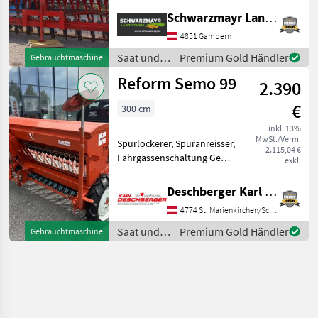
Spuranreisser,
Schwarzmayr Landtechnik GmbH - Gampern
Schleppschare,
Fahrgassenschaltung EDV
4851 Gampern
61977 Sämaschine - mit 3m
Saat und
Premium Gold Händler
Gebrauchtmaschine
Arbeitsbreite - mit 25
Pflege /
Reform Semo 99
Reihen - mit Schlepps
2.390
Stegsted
€
300 cm
inkl. 13%
MwSt./Verm.
Spurlockerer, Spuranreisser,
2.115,04 €
Fahrgassenschaltung Gebr.
exkl.
Reform Semo 99 - mit 25
Schleppscharen,
Deschberger Karl Landtechnik GesmbH & Co KG
Abdrehmulde,
4774 St. Marienkirchen/Schärding
Spuranreißer, 3m Säbreite,
12 m Fahrgassenschaltung,
Saat und
Premium Gold Händler
Gebrauchtmaschine
Hektar
Pflege /
Reform