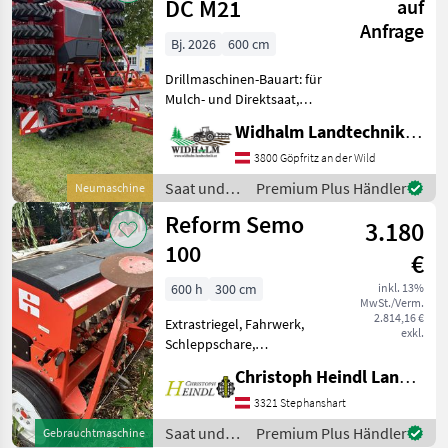
DC M21
auf
Anfrage
Bj. 2026
600 cm
Drillmaschinen-Bauart: für
Mulch- und Direktsaat,
Spuranreisser,
Widhalm Landtechnik GmbH
Fahrgassenschaltung
Einzeltankdrucktank,
3800 Göpfritz an der Wild
Direktgebläse, Row Control
Saat und
Premium Plus Händler
Neumaschine
Turm, Druckluftbremse,
Pflege /
Reform Semo
neues Termi
3.180
Horsch
100
€
600 h
300 cm
inkl. 13%
MwSt./Verm.
2.814,16 €
Extrastriegel, Fahrwerk,
exkl.
Schleppschare,
Spuranreisser, Spurlockerer
Christoph Heindl Landtechnik GmbH, Stephanshart
Sämaschine Schleppschar
Arbeitsbreite 3m -
3321 Stephanshart
Schleppschar -
Saat und
Premium Plus Händler
Gebrauchtmaschine
Spuranzeiger -