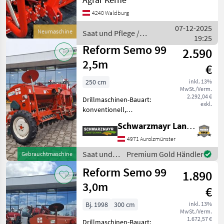
Zweischeibenschare,
4240 Waldburg
Extrastriegel,
Fahrgassenmarkierung,
07-12-2025
Neumaschine
Saat und Pflege /
Fahrgassenschaltung,
19:25
Sonstige
Spuranreisser -
Reform Semo 99
2.590
Saatgutbehälter 570 Liter
2,5m
€
250 cm
inkl. 13%
MwSt./Verm.
2.292,04 €
Drillmaschinen-Bauart:
exkl.
konventionell,
Extrastriegel,
Schwarzmayr Landtechnik GmbH - Aurolzmünster
Fahrgassenschaltung,
Fahrwerk, Schleppschare,
4971 Aurolzmünster
Spuranreisser EDV: 70919
Saat und
Premium Gold Händler
Gebrauchtmaschine
Sämaschine - mit 2, 5m
Pflege /
Reform Semo 99
Arbeitsbreite - mit
1.890
Reform
3,0m
€
Bj. 1998
300 cm
inkl. 13%
MwSt./Verm.
1.672,57 €
Drillmaschinen-Bauart: