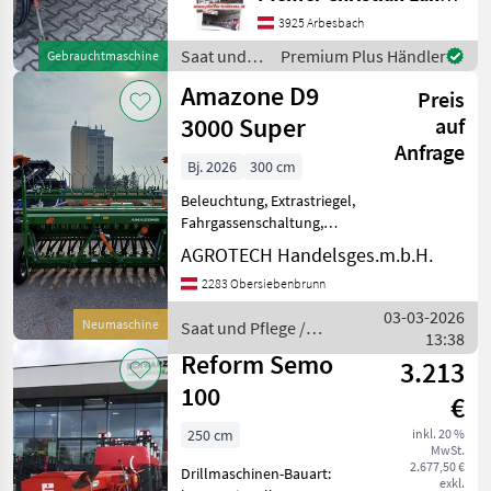
Spuranreisser
Schleppschare, guter
3925 Arbesbach
Zustand Saat und Pflege
Saat und
Premium Plus Händler
Gebrauchtmaschine
Drillmaschinen
Pflege /
Amazone D9
Preis
Reform
3000 Super
auf
Anfrage
Bj. 2026
300 cm
Beleuchtung, Extrastriegel,
Fahrgassenschaltung,
Spuranreisser - Wahlweise
AGROTECH Handelsges.m.b.H.
mit Fahrgassenschaltung -
2283 Obersiebenbrunn
AMALOG+ - Exaktstriegel
Saat und Pflege
03-03-2026
Neumaschine
Saat und Pflege /
Drillmaschinen
13:38
Amazone
Reform Semo
3.213
100
€
250 cm
inkl. 20 %
MwSt.
2.677,50 €
Drillmaschinen-Bauart:
exkl.