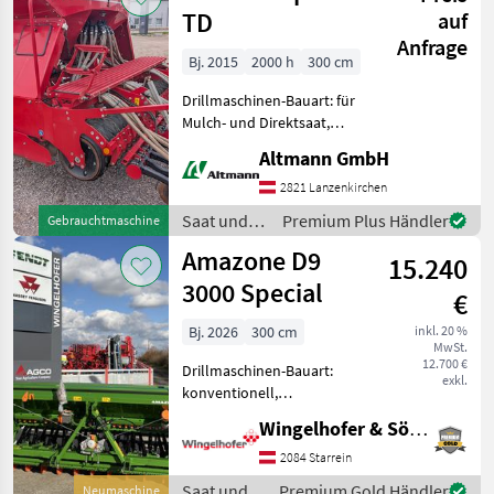
TD
auf
Anfrage
Bj. 2015
2000 h
300 cm
Drillmaschinen-Bauart: für
Mulch- und Direktsaat,
Beleuchtung,
Altmann GmbH
Zweischeibenschare,
Extrastriegel,
2821 Lanzenkirchen
Fahrgassenmarkierung,
Saat und
Premium Plus Händler
Gebrauchtmaschine
Fahrgassenschaltung,
Pflege /
Amazone D9
Spuranreisser,
15.240
Horsch
Vorauflaufmarkie
3000 Special
€
Bj. 2026
300 cm
inkl. 20 %
MwSt.
12.700 €
Drillmaschinen-Bauart:
exkl.
konventionell,
Beleuchtung,
Wingelhofer & Söhne GmbH
Einscheibenschare,
Extrastriegel,
2084 Starrein
Fahrgassenschaltung,
Saat und
Premium Gold Händler
Neumaschine