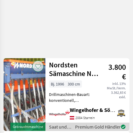
Nordsten
3.800
Sämaschine NS
€
1030
Bj. 1996
300 cm
inkl. 13%
MwSt./Verm.
3.362,83 €
Drillmaschinen-Bauart:
exkl.
konventionell,
Spuranreisser,
Wingelhofer & Söhne GmbH
Schleppschare,
Extrastriegel 3m
2084 Starrein
Arbeitsbreite
Saat und
Premium Gold Händler
Gebrauchtmaschine
Schleppschare, Antrieb
Pflege /