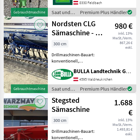
Fahrgassenschaltung,
8330 Feldbach
Fahrwerk, Spuranreisser
Saat und
Premium Plus Händler
Gebrauchtmaschine
Sämaschine der Marke
Pflege /
Nordsten CLG
John Deere 740 A in
980 €
John Deere
neuwertigem Zus
Sämaschine - 3
inkl. 13%
MwSt./Verm.
Meter
867,26 €
300 cm
exkl.
Drillmaschinen-Bauart:
konventionell,
Fahrgassenschaltung,
BULLA Landtechnik GmbH
Schleppschare,
Spuranreisser NORDSTEN
4595 Waldneukirchen
Sämaschine CLG + 3 Meter
Saat und
Premium Plus Händler
Gebrauchtmaschine
Arbeitsbreite +
Pflege /
Stegsted
Fahrgassenschaltung +
1.688
Nordsten
Spura
Sämaschine
€
300 cm
inkl. 13%
MwSt./Verm.
1.493,81 €
Drillmaschinen-Bauart:
exkl.
konventionell,