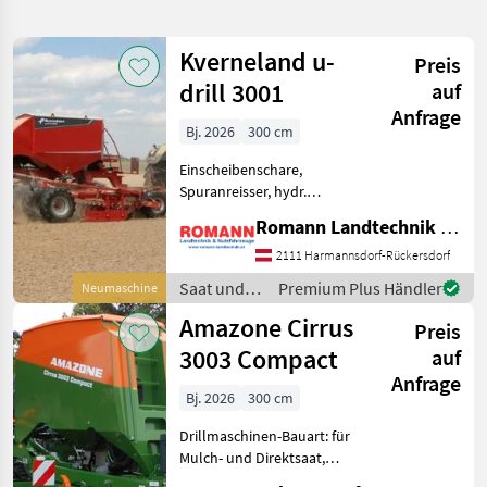
verfeinern
Kverneland u-
Preis
Kategorie
Land
Filter
3
drill 3001
auf
Anfrage
183
Bj. 2026
300 cm
AKTUELLER
Zurücksetzen
Ergebnisse
PFAD
anzeigen
Einscheibenschare,
Landtechnik
Spuranreisser, hydr.
Schardruckverstellung,
Saat
Romann Landtechnik & Nutzfahrzeuge e.U.
Fahrwerk,
Und
Pflege
Fahrgassenschaltung,
2111 Harmannsdorf-Rückersdorf
Beleuchtung,
Drillmaschinen
Saat und
Premium Plus Händler
Neumaschine
Drillmaschinen-Bauart:
Pflege /
Amazone Cirrus
konventionell Folgende
KATEGORIE
Preis
Kverneland
Ausstattung: • 24
WÄHLEN
3003 Compact
auf
Anfrage
Amazone
36
Bj. 2026
300 cm
Drillmaschinen-Bauart: für
Reform
19
Mulch- und Direktsaat,
Beleuchtung,
Horsch
18