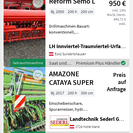
Reform Semo L
950 €
Amazone
inkl. 13%
Bj. 2000
200 h
200 cm
MwSt./Verm.
840,71 €
exkl.
Drillmaschinen-Bauart:
konventionell,
Extrastriegel,
Fahrgassenschaltung,
LH Innviertel-Traunviertel-Urfahr eGen, Gundertshausen
Spuranreisser, Spurlockerer
5142 Gundertshausen
**Beschreibung der
Drillmaschine Reform
Saat und
Premium Plus Händler
Gebrauchtmaschine
Modell** **Allgemeine In
Pflege /
AMAZONE
Preis
Reform
CATAYA SUPER
auf
Anfrage
Bj. 2017
200 h
300 cm
Einscheibenschare,
Spuranreisser, hydr.
Schardruckverstellung,
Landtechnik Sederl GmbH
Fahrgassenschaltung,
Beleuchtung
2724 Hohe Wand
WUNDERSCHÖNE