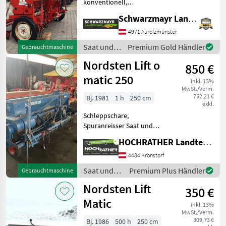
konventionell,
Schleppschare,
Schwarzmayr Landtechnik GmbH - Aurolzmünster
Spuranreisser, Spurlockerer
EDV: 66282 Sämaschine -
4971 Aurolzmünster
mit Dreipunktanbau - mit
Saat und
Premium Gold Händler
Gebrauchtmaschine
Schleppschare - mit
Pflege /
Nordsten Lift o
Radantrieb
850 €
Reform
matic 250
inkl. 13%
MwSt./Verm.
752,21 €
Bj. 1981
1 h
250 cm
exkl.
Schleppschare,
Spuranreisser Saat und
Pflege Drillmaschinen
HOCHRATHER Landtechnik GmbH
4484 Kronstorf
Saat und
Premium Plus Händler
Gebrauchtmaschine
Pflege /
Nordsten Lift
350 €
Nordsten
Matic
inkl. 13%
MwSt./Verm.
309,73 €
Bj. 1986
500 h
250 cm