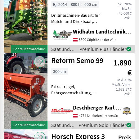
Bj. 2014
800 h
600 cm
inkl. 20 %
MwSt.
45.000 €
Drillmaschinen-Bauart: für
exkl.
Mulch- und Direktsaat,
Beleuchtung,
Widhalm Landtechnik GmbH
Einscheibenschare,
Zweischeibenschare,
3800 Göpfritz an der Wild
Extrastriegel,
Saat und
Premium Plus Händler
Gebrauchtmaschine
Fahrgassenschaltung,
Pflege /
Reform Semo 99
Fahrwerk, Spuranreisser -
1.890
Amazone
ISOBUS-S
€
300 cm
inkl. 13%
MwSt./Verm.
Extrastriegel,
1.672,57 €
Fahrgassenschaltung,
exkl.
Schleppschare,
Spuranreisser Gebr. Reform
Deschberger Karl Landtechnik GesmbH & Co KG
Semo 99 mit 3m
4774 St. Marienkirchen/Schärding
Arbeitsbreite, 25
Schleppscharen, mech.
Saat und
Premium Gold Händler
Gebrauchtmaschine
Fahrgassenschaltung und
Pflege /
Horsch Express 3
Striegel. I
Preis
Reform