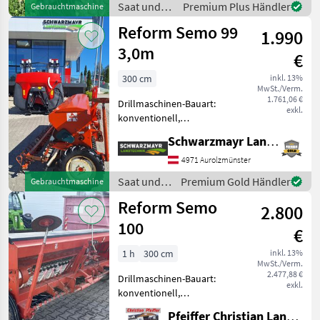
Saat und
Premium Plus Händler
Gebrauchtmaschine
SÄMASCHINE CATAYA MIT
Pflege /
Reform Semo 99
COMBIDISC 3 M
1.990
Amazone
ARBEITSBREITE ; ISOB
3,0m
€
300 cm
inkl. 13%
MwSt./Verm.
1.761,06 €
Drillmaschinen-Bauart:
exkl.
konventionell,
Extrastriegel,
Schwarzmayr Landtechnik GmbH - Aurolzmünster
Fahrgassenschaltung,
Fahrwerk, Schleppschare,
4971 Aurolzmünster
Spuranreisser EDV: 25470
Saat und
Premium Gold Händler
Gebrauchtmaschine
Sämaschine - mit 3m
Pflege /
Reform Semo
Arbeitsbreite - mit 2
2.800
Reform
100
€
1 h
300 cm
inkl. 13%
MwSt./Verm.
2.477,88 €
Drillmaschinen-Bauart:
exkl.
konventionell,
Schleppschare,
Pfeiffer Christian Landtechnik