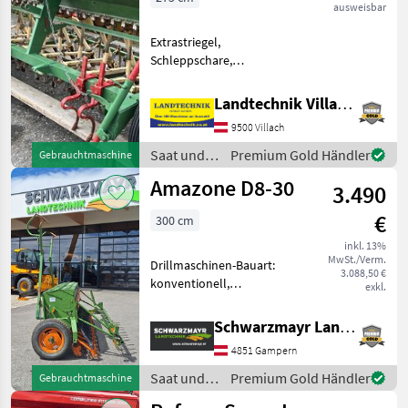
ausweisbar
Extrastriegel,
Schleppschare,
Spuranreisser, Spurlockerer
Amazone Sämaschine,
Landtechnik Villach GmbH
Spurlockerer, 275 cm
9500 Villach
Arbeitsbreite,
Bastlermaschine wie vom
Saat und
Premium Gold Händler
Gebrauchtmaschine
Kunden - sofort verfügbar.
Pflege /
Amazone D8-30
3.490
Amazone
€
300 cm
inkl. 13%
MwSt./Verm.
Drillmaschinen-Bauart:
3.088,50 €
konventionell,
exkl.
Beleuchtung, Extrastriegel,
Fahrgassenschaltung,
Schwarzmayr Landtechnik GmbH - Gampern
Fahrwerk, Schleppschare,
4851 Gampern
Spuranreisser EDV: 72977
Sämaschine - mit 3, 0m
Saat und
Premium Gold Händler
Gebrauchtmaschine
Arbeitsb
Pflege /