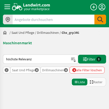
Angebote durchsuchen
/
Saat Und Pflege
/
Drillmaschinen
/
Chx_grp346
Maschinenmarkt
So wird auf Landwirt.com sortiert
Filter
1
x
x
x
x
Saat Und Pflege
Drillmaschinen
alle Filter löschen
Liste
Raster
Suche