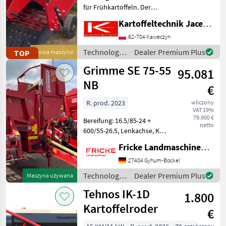
für Frühkartoffeln. Der
Siebkettenroder arbeitet
Kartoffeltechnik Jacek Boras
sehr schonend, verletzt die
delikate Schale nicht,
62-704 Kaweczyn
deshalb besonders
Technologia
Dealer Premium Plus
TOP
Nowa maszyna
geeignet zum Roden v
ziemniaczana
Grimme SE 75-55
95.081
/ Sonstige
NB
€
R. prod. 2023
wliczony
VAT 19%
79.900 €
Bereifung: 16.5/85-24 +
netto
600/55-26.5, Lenkachse, K80
Untenanhängung,
Fricke Landmaschinen GmbH
Gelenkwelle,
Druckluftbremse,
27404 Gyhum-Bockel
Eigenhydraulik,
Technologia
Dealer Premium Plus
Maszyna używana
Dammaufnahme,
ziemniaczana
Tehnos IK-1D
automatische
1.800
/ Grimme
Dammmittenfindung, 1 Sch
Kartoffelroder
€
wliczony