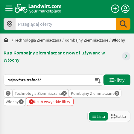
Przeglądaj oferty
/
Technologia Ziemniaczana
/
Kombajny Ziemniaczane
/
Wlochy
Kup Kombajny ziemniaczane nowe i używane w
Włochy
Tak sortuje się na Landwirt.com
Filtry
x
x
x
Technologia Ziemniaczana
Kombajny Ziemniaczane
x
x
Wlochy
Usuń wszystkie filtry
Lista
Siatka