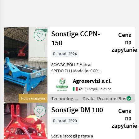
Uściślij
wyszukiwanie
Sonstige CCPN-
Cena
Kategoria
Kraj
Filtry
3
1
150
na
zapytanie
R. prod. 2024
Pokaż 2
AKTUALNA
Zresetuj
ŚCIEŻKA
wyników
SCAVACIPOLLE Marca:
technika
SPEDO FLLI Modello: CCPN-
rolnicza
150 Anno: 2024 Condizioni
Agroservizi s.r.l.
Technologia
d'uso: nuovo Larghezza
Ziemniaczana
lavoro 154 cm Peso 568 kg
45031 Arquà Polesine
Rullo compattatore liscio
Kombajny
Technologia
Dealer Premium Plus
Nowa maszyna
Ziemniaczane
posteriore Al
ziemniaczana
Sonstige DM 100
Cena
/ Sonstige
WYBIERZ
KATEGORIĘ
na
R. prod. 2020
zapytanie
Del Morino
1
Scava raccogli patate a