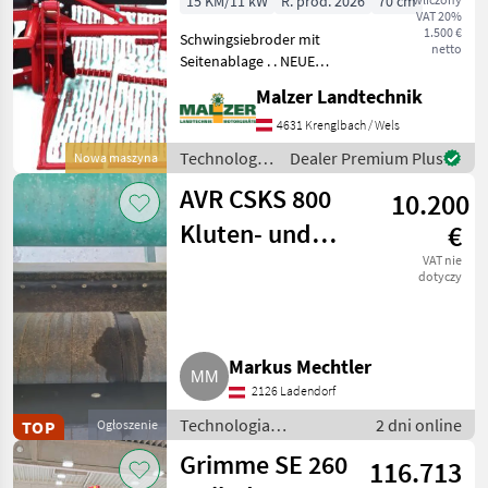
15 KM/11 kW
R. prod. 2026
70 cm
VAT 20%
1.500 €
Schwingsiebroder mit
netto
Seitenablage . . NEUE
VERSTÄRKTE AUSFÜHRUNG
Malzer Landtechnik
. . Dreipunktanbau . .
geteilte Schare . .
4631 Krenglbach / Wels
Scheibenseche und
Technologia
Dealer Premium Plus
Nowa maszyna
Stahllaufräder
ziemniaczana
höhenverstellbar . . war
AVR CSKS 800
10.200
/ Tehnos
Kluten- und
€
Steintrenner
VAT nie
dotyczy
Markus Mechtler
2126 Ladendorf
Technologia
2 dni online
TOP
Ogłoszenie
ziemniaczana / Inne
Grimme SE 260
116.713
rozwiązania