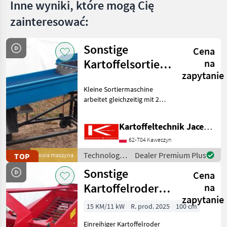
Inne wyniki, które mogą Cię
zainteresować:
Sonstige
Cena
Kartoffelsortierer,
na
zapytanie
Kartoffelsortiermaschine
Kleine Sortiermaschine
arbeitet gleichzeitig mit 2
Sieben, und so trennt di
Kartoffeln auf 3 Größen.
Kartoffeltechnik Jacek Boras
Folgende Siebe sind dabei:
oben 50 und 60 mm, unten
62-704 Kaweczyn
30, 35, 40mm
Technologia
Dealer Premium Plus
TOP
Nowa maszyna
ziemniaczana
Sonstige
Cena
/ Sonstige
Kartoffelroder,
na
zapytanie
Siebkettenroder
15 KM/11 kW
R. prod. 2025
100 cm
Einreihiger Kartoffelroder