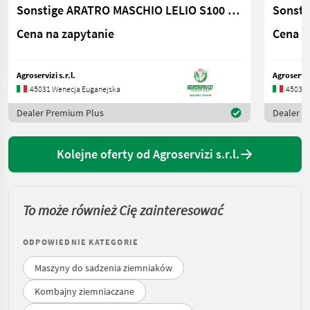
Sonstige ARATRO MASCHIO LELIO S100 2+0
Cena na zapytanie
Cena n
Agroservizi s.r.l.
Agroservizi
45031 Wenecja Euganejska
45031 
Dealer Premium Plus
Dealer P
Kolejne oferty od Agroservizi s.r.l.
To może również Cię zainteresować
ODPOWIEDNIE KATEGORIE
Maszyny do sadzenia ziemniaków
Kombajny ziemniaczane