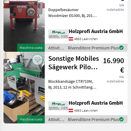
Woodmizer
legno /
IVA
Doppelbesäumer
indetraibile
EG300 gebraucht
Sonstige
Woodmizer EG300, Bj. 2019,
guter Zustand, inkl.
LaserTechnische
Holzprofi Austria GmbH
Daten:Durchlassbreite 550
mmSchnitthöhe 60
4663 Laakirchen
mmMinimale Schnittbreite
Attività
Rivenditore Premium Plus
Macchina usata
60 mmMaxim
forestali
Sonstige Mobiles
16.990
e
lavorazione
Sägewerk Pilous
€
del
CTR710M
legno /
IVA
Blockbandsäge CTR710M,
indetraibile
gebraucht
Sonstige
Bj. 2013, 12 m Schnittlänge,
inkl. LG 100 und Vorritzer, 6
kW, 550 kgPreisänderungen
Holzprofi Austria GmbH
vorbehalten, Irrtümer,
Druck- und Satzfehler
4663 Laakirchen
vorbehalten
Attività
Rivenditore Premium Plus
Macchina usata
forestali