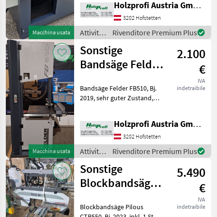
Holzprofi Austria GmbH, Zweigstelle NÖ
vorbehalten, Irrtümer,
Druck- und Satzfehler
3202 Hofstetten
vorbehalten Attivi
Attività
Rivenditore Premium Plus
Macchina usata
forestali
Sonstige
2.100
e
lavorazione
Bandsäge Felder
€
del
FB510 gebraucht
legno /
IVA
Bandsäge Felder FB510, Bj.
indetraibile
Sonstige
2019, sehr guter Zustand,
serienmäßige
AusstattungPreisänderungen
Holzprofi Austria GmbH, Zweigstelle NÖ
vorbehalten, Irrtümer,
Druck- und Satzfehler
3202 Hofstetten
vorbehalten Attività fores
Attività
Rivenditore Premium Plus
Macchina usata
forestali
Sonstige
5.490
e
lavorazione
Blockbandsäge
€
del
Pilous CTR550
legno /
IVA
Blockbandsäge Pilous
indetraibile
gebraucht
Sonstige
CTR550, Bj. 2023, inkl. 1 Stk.