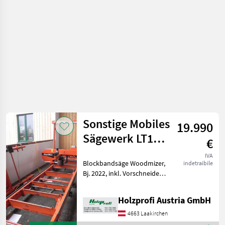
e
lavorazione
del
legno /
Sonstige
Sonstige Mobiles
19.990
Sägewerk LT15
€
Wide Woodmizer
IVA
Blockbandsäge Woodmizer,
indetraibile
gebraucht
Bj. 2022, inkl. Vorschneider,
elektrische
Höhenverstellung, elektr.
Holzprofi Austria GmbH
Vorschub, 900 mm max.
Stammdurchmesser, 11 kW,
4663 Laakirchen
10 m Schnittlänge, 1000 k