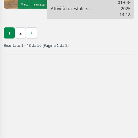
01-03-
Macchina usata
Attività forestali e
2025
lavorazione del legno /
14:18
Sonstige
1
2
Risultato
1
-
48
da
50
(Pagina 1 da 2)