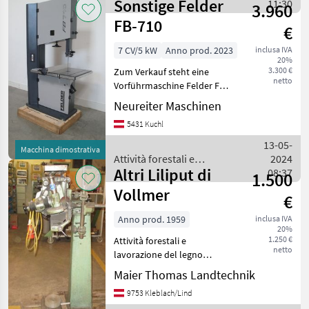
Sonstige Felder
lavorazione del legno /
11:30
3.960
Sonstige
FB-710
€
7 CV/5 kW
Anno prod. 2023
inclusa IVA
20%
3.300 €
Zum Verkauf steht eine
netto
Vorführmaschine Felder FB-
710 Bandsäge mit einer
Neureiter Maschinen
Schnittbreite von 690 mm.
5431 Kuchl
Die Maschine war nur
kurzzeitig für
13-05-
Macchina dimostrativa
Vorführzwecke bei uns im
Attività forestali e
2024
Haus
Altri Liliput di
lavorazione del legno /
08:37
1.500
Sonstige
Vollmer
€
Anno prod. 1959
inclusa IVA
20%
1.250 €
Attività forestali e
netto
lavorazione del legno
Seghe a nastro
Maier Thomas Landtechnik
9753 Kleblach/Lind