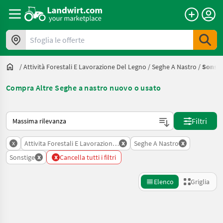
Sfoglia le offerte
/
Attività Forestali E Lavorazione Del Legno
/
Seghe A Nastro
/
Sonsti
Compra Altre Seghe a nastro nuovo o usato
Ecco come viene ordinato su Landwirt.com
Filtri
x
x
x
Attivita Forestali E Lavorazione Del Legno
Seghe A Nastro
x
x
Sonstige
Cancella tutti i filtri
Elenco
Griglia