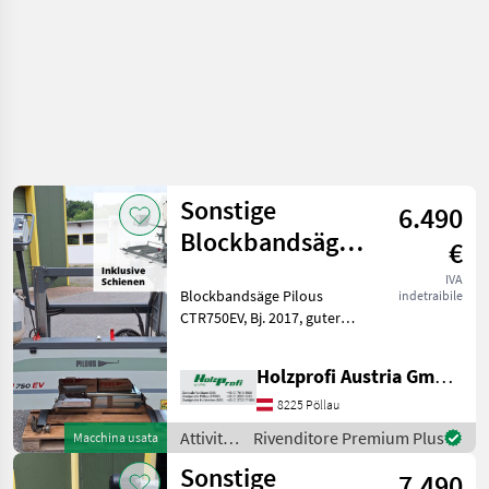
legno /
Sonstige
Sonstige
6.490
Blockbandsäge
€
Pilous CTR750EV
IVA
Blockbandsäge Pilous
indetraibile
gebraucht
CTR750EV, Bj. 2017, guter
Zustand, 750 mm max.
Stammdurchmesser, 5, 5
Holzprofi Austria GmbH, Zweigstelle Stmk.
kW, 3450 mm Schnittlänge,
4100 mm Bandlänge, 460
8225 Pöllau
kgPreisänderungen
Attività
Rivenditore Premium Plus
Macchina usata
vorbehal
forestali
Sonstige
7.490
e