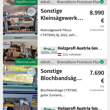
Attività
Rivenditore Premium Plus
Macchina usata
forestali
Sonstige
8.990
e
lavorazione
Kleinsägewerk
€
del
CTR750EV
legno /
IVA
Kleinsägewerk Pilous
indetraibile
gebraucht
Sonstige
CTR750EV, Bj. 2022, sehr
guter Zustand,
serienmäßige Ausstattung,
Holzprofi Austria GmbH, Zweigstelle NÖ
5, 5 kW, 700
kgPreisänderungen
3202 Hofstetten
vorbehalten, Irrtümer,
Attività
Rivenditore Premium Plus
Macchina usata
Druck- und Satzfehler vor
forestali
Sonstige
7.690
e
lavorazione
Blochbandsäge
€
del
CTR750E
legno /
IVA
Blochbandsäge CTR750E,
indetraibile
gebraucht
Sonstige
guter Zustand,
serienmäßige Ausstattung,
5, 5 kW, 3, 45 m
Holzprofi Austria GmbH, Zweigstelle NÖ
Schnittlänge, ca.