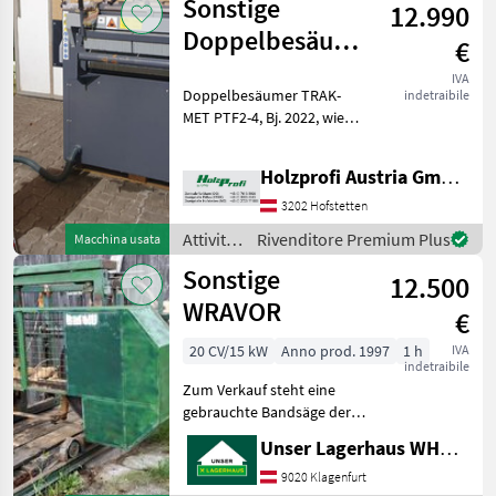
Sonstige
12.990
Sonstige
Doppelbesäumer
€
Trak-Met PTF2-4
IVA
Doppelbesäumer TRAK-
indetraibile
gebraucht
MET PTF2-4, Bj. 2022, wie
neu, Vorschub 0, 40 m/min,
inkl. Laser, 15 kW, 2 Messer,
Holzprofi Austria GmbH, Zweigstelle NÖ
1150 kgPreisänderungen
vorbehalten, Irrtümer,
3202 Hofstetten
Druck- und Satzfe
Attività
Rivenditore Premium Plus
Macchina usata
forestali
Sonstige
12.500
e
lavorazione
WRAVOR
€
del
legno /
20 CV/15 kW
Anno prod. 1997
1 h
IVA
indetraibile
Sonstige
Zum Verkauf steht eine
gebrauchte Bandsäge der
Marke WRAVOR . Diese
Unser Lagerhaus WHG, Kärnten, Klagenfurt
leistungsstarke Maschine
verfügt über einen 20 PS
9020 Klagenfurt