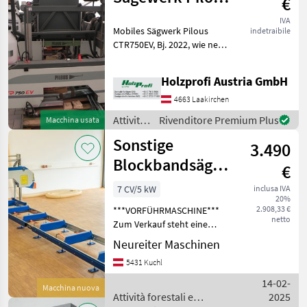
€
del
CTR750EV
legno /
IVA
Mobiles Sägwerk Pilous
indetraibile
gebraucht
Sonstige
CTR750EV, Bj. 2022, wie neu,
serienmäßige
AusstattungPreisänderungen
Holzprofi Austria GmbH
vorbehalten, Irrtümer,
Druck- und Satzfehler
4663 Laakirchen
vorbehalten Attività forest
Attività
Rivenditore Premium Plus
Macchina usata
forestali
Sonstige
3.490
e
lavorazione
Blockbandsäge
€
del
Bandsägewerk
legno /
7 CV/5 kW
inclusa IVA
20%
BS-550E
Sonstige
2.908,33 €
***VORFÜHRMASCHINE***
netto
Zum Verkauf steht eine
neuwertige Blockbandsäge
Neureiter Maschinen
mit einer Schnittlänge von
5431 Kuchl
3.700 mm. Die
Ausstellungsmaschine
14-02-
Macchina nuova
befindet sich im
Attività forestali e
2025
Originalzust