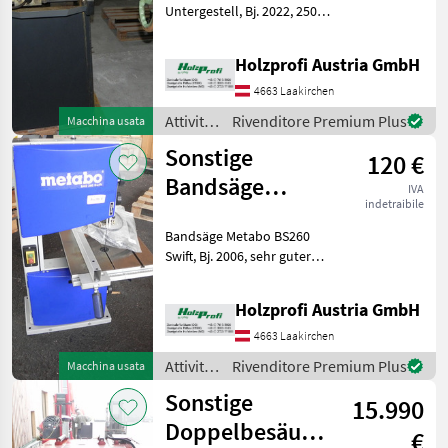
Untergestell, Bj. 2022, 250
W, 66 kgPreisänderungen
vorbehalten, Irrtümer,
Holzprofi Austria GmbH
Druck- und Satzfehler
vorbehalten Attività
4663 Laakirchen
forestali e lavoraz
Attività
Rivenditore Premium Plus
Macchina usata
forestali
Sonstige
120 €
e
lavorazione
Bandsäge
IVA
del
indetraibile
Metabo BS260
legno /
Bandsäge Metabo BS260
Swift gebraucht
Sonstige
Swift, Bj. 2006, sehr guter
Zustand, 260 Watt, 230 V,
1712 mm Bandlänge, 40
Holzprofi Austria GmbH
kgPreisänderungen
vorbehalten, Irrtümer,
4663 Laakirchen
Druck- und Satzfehler vorb
Attività
Rivenditore Premium Plus
Macchina usata
forestali
Sonstige
15.990
e
lavorazione
Doppelbesäumer
€
del