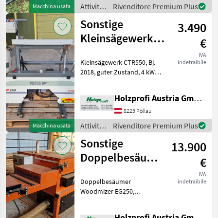
Motor und wurde im Jahr
Attività
Rivenditore Premium Plus
Macchina usata
1997 gebaut. Sie hat bi
forestali
Sonstige
3.490
e
lavorazione
Kleinsägewerk
€
del
CTR550
legno /
IVA
Kleinsägewerk CTR550, Bj.
indetraibile
gebraucht
Sonstige
2018, guter Zustand, 4 kW,
3600 mm
SchnittlängePreisänderungen
Holzprofi Austria GmbH, Zweigstelle Stmk.
vorbehalten, Irrtümer,
Druck- und Satzfehler
8225 Pöllau
vorbehalten Attività
Attività
Rivenditore Premium Plus
Macchina usata
forestali
forestali
Sonstige
13.900
e
lavorazione
Doppelbesäumer
€
del
Woodmizer
legno /
IVA
Doppelbesäumer
indetraibile
EG250 15kW
Sonstige
Woodmizer EG250,
gebraucht
Neuwertig, Max.
80Betriebsstunden, 15 KW,
Holzprofi Austria GmbH, Zweigstelle NÖ