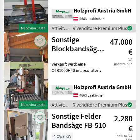
Vorschub stufenlos, 5, 5
Holzprofi Austria GmbH
Sonstige
kWPreisänderungen
vorbehalten, Irrtümer,
4663 Laakirchen
Mebor
Druck- und Satzfehler vorbe
Attività
Rivenditore Premium Plus
Macchina usata
forestali
Sonstige
Logosol
47.000
e
lavorazione
Blockbandsäge
€
Trak-Met
del
CTR1000H40
legno /
IVA
Verkauft wird: eine
indetraibile
gebraucht
Sonstige
Hans Schreiner
CTR1000H40 in absoluter
Top
Hammer
Ausstattung.Verkaufsgrund:
Holzprofi Austria GmbH
Umstieg auf die
Mostra
CTR1000H60 , wegen
4663 Laakirchen
tutti 9
spezieller neuer
Attività
Rivenditore Premium Plus
Macchina usata
AufträgeZustand: absolut
forestali
MARKETPLACE
sehr guter Zu
Sonstige Felder
2.280
e
Offerte dei
lavorazione
Bandsäge FB-510
Marketplace
Annunci
€
rivenditori
del
legno /
4 CV/3 kW
inclusa IVA