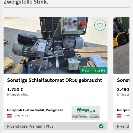
Zweigstelle Stmk.
Macchina usata
Sonstige Schleifautomat OR50 gebraucht
1.750 €
3.490 €
IVA indetraibile
IVA indetrai
Holzprofi Austria GmbH, Zweigstelle Stmk.
8225 Stiria
8225 St
Rivenditore Premium Plus
Rivendit