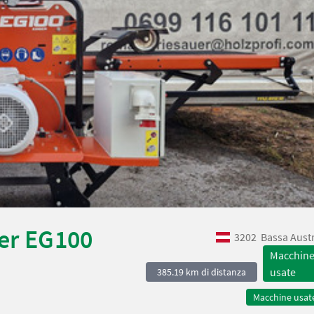
er EG100
3202
Bassa Aust
Macchin
usate
385.19 km di distanza
Macchine usat