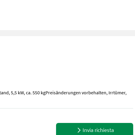
nd, 5,5 kW, ca. 550 kgPreisänderungen vorbehalten, Irrtümer,
nd, 5,5 kW, ca. 550 kgPreisänderungen vorbehalten, Irrtümer, Dru
Invia richiesta