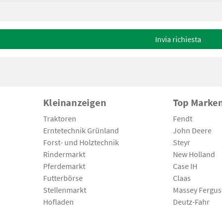
Invia richiesta
Kleinanzeigen
Top Marke
Traktoren
Fendt
Erntetechnik Grünland
John Deere
Forst- und Holztechnik
Steyr
Rindermarkt
New Holland
Pferdemarkt
Case IH
Futterbörse
Claas
Stellenmarkt
Massey Fergu
Hofladen
Deutz-Fahr