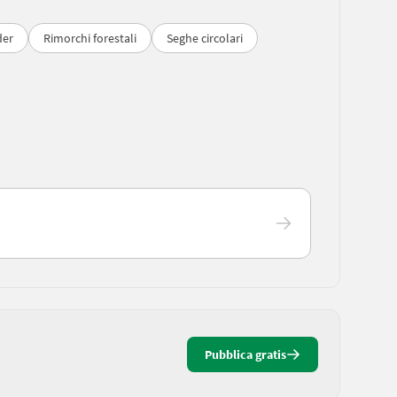
der
Rimorchi forestali
Seghe circolari
Pubblica gratis