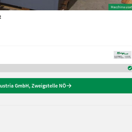
Macchina usa
t
 Austria GmbH, Zweigstelle NÖ