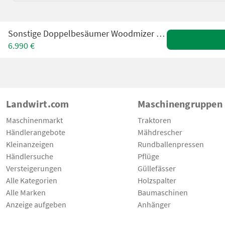
Sonstige Doppelbesäumer Woodmizer EG100 gebraucht
6.990 €
Landwirt.com
Maschinengruppen
Maschinenmarkt
Traktoren
Händlerangebote
Mähdrescher
Kleinanzeigen
Rundballenpressen
Händlersuche
Pflüge
Versteigerungen
Güllefässer
Alle Kategorien
Holzspalter
Alle Marken
Baumaschinen
Anzeige aufgeben
Anhänger