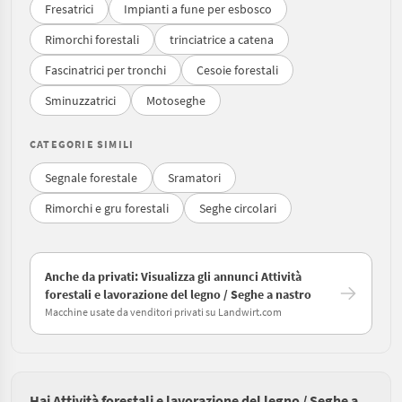
Fresatrici
Impianti a fune per esbosco
Rimorchi forestali
trinciatrice a catena
Fascinatrici per tronchi
Cesoie forestali
Sminuzzatrici
Motoseghe
CATEGORIE SIMILI
Segnale forestale
Sramatori
Rimorchi e gru forestali
Seghe circolari
Anche da privati: Visualizza gli annunci Attività
forestali e lavorazione del legno / Seghe a nastro
Macchine usate da venditori privati su Landwirt.com
Hai Attività forestali e lavorazione del legno / Seghe a