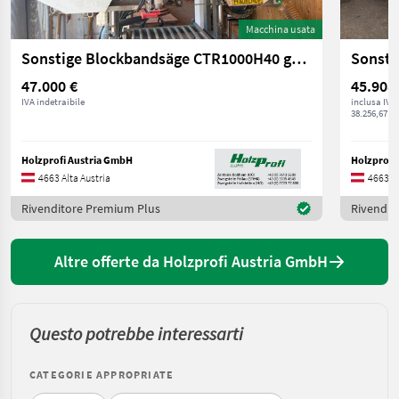
Macchina usata
Sonstige Blockbandsäge CTR1000H40 gebraucht
47.000 €
45.908
IVA indetraibile
inclusa IVA
38.256,67 € 
Holzprofi Austria GmbH
Holzprofi
4663 Alta Austria
4663 Al
Rivenditore Premium Plus
Rivendit
Altre offerte da Holzprofi Austria GmbH
Questo potrebbe interessarti
CATEGORIE APPROPRIATE