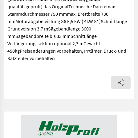
qualitätsgeprüft) das OriginalTechnische Daten:max.
Stammdurchmesser 750 mmmax. Brettbreite 730
mmMotorabgabeleistung S6 5,5 kW ( 4kW S1)Schnittlänge
Grundversion 3,7 mSägebandlänge 3600
mmSägebandbreite bis 33 mmSchnittlänge
Verlängerungssektion optional 2,3 mGewicht
450kgPreisänderungen vorbehalten, Irrtümer, Druck- und
Satzfehler vorbehalten
Vorführmaschine HBB 750 von HauslhofSolide Blockbandsäge fü