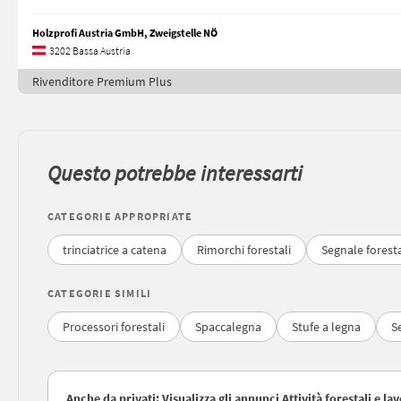
Holzprofi Austria GmbH, Zweigstelle NÖ
3202 Bassa Austria
Rivenditore Premium Plus
Questo potrebbe interessarti
CATEGORIE APPROPRIATE
trinciatrice a catena
Rimorchi forestali
Segnale forest
CATEGORIE SIMILI
Processori forestali
Spaccalegna
Stufe a legna
S
Anche da privati: Visualizza gli annunci Attività forestali e l