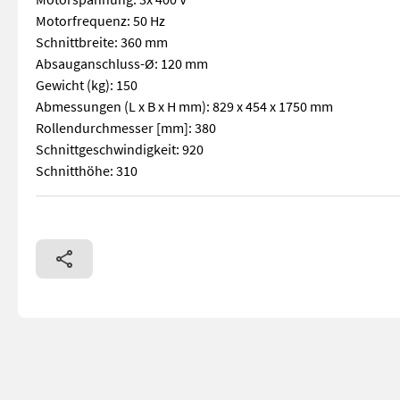
Motorfrequenz: 50 Hz
Schnittbreite: 360 mm
Absauganschluss-Ø: 120 mm
Gewicht (kg): 150
Abmessungen (L x B x H mm): 829 x 454 x 1750 mm
Rollendurchmesser [mm]: 380
Schnittgeschwindigkeit: 920
Schnitthöhe: 310
Gesamthöhe: 1750 mm Tischgröße: 400 x 510 mm Tischschwenku