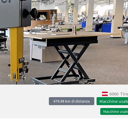
6060
Tir
Macchine usat
479.98 km di distanza
Macchine usat