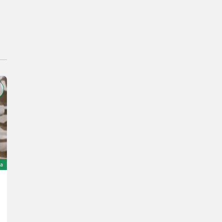
ta
Sonstige Blochbandsäge CTR1000H80 Vorführmaschi
62.551 €
inclusa IVA 20%
52.125,83 € netto