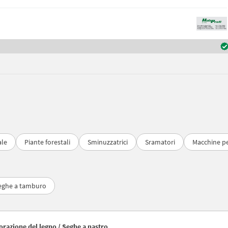
ale
Piante forestali
Sminuzzatrici
Sramatori
Macchine pe
eghe a tamburo
avorazione del legno / Seghe a nastro