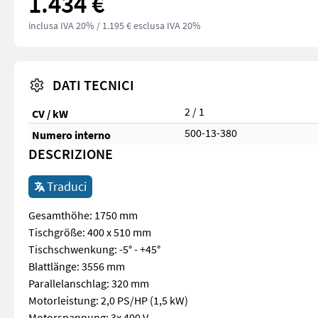
1.434 €
inclusa IVA 20%
/ 1.195 € esclusa IVA 20%
DATI TECNICI
2 / 1
CV / kW
500-13-380
Numero interno
DESCRIZIONE
Traduci
Gesamthöhe: 1750 mm
Tischgröße: 400 x 510 mm
Tischschwenkung: -5° - +45°
Blattlänge: 3556 mm
Parallelanschlag: 320 mm
Motorleistung: 2,0 PS/HP (1,5 kW)
Motorspannung: 3x 400 V