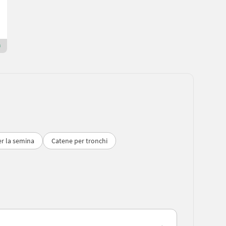
Holzprofi Austria GmbH
4663 Alta Austria
Rivenditore Premium Plus
r la semina
Catene per tronchi