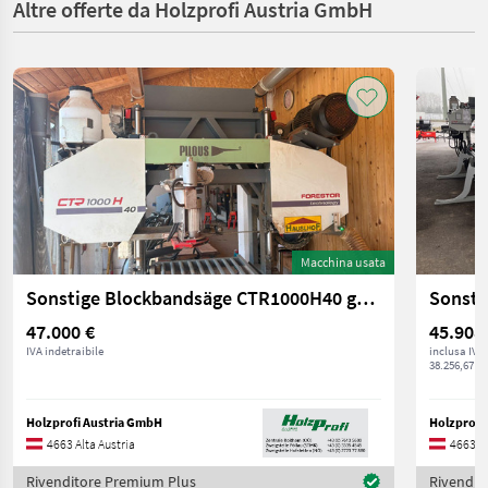
Altre offerte da Holzprofi Austria GmbH
Macchina usata
Sonstige Blockbandsäge CTR1000H40 gebraucht
47.000 €
45.908
IVA indetraibile
inclusa IVA
38.256,67 € 
Holzprofi Austria GmbH
Holzprofi
4663 Alta Austria
4663 Al
Rivenditore Premium Plus
Rivendit