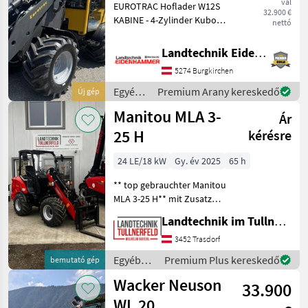
val
EUROTRAC Hoflader W12S
32.900 €
KABINE - 4-Zylinder Kubota-
nettó
Motor, 26 PS, Stage V -
Vollkabine mit Heizung und
Landtechnik Eidenhammer GmbH
Lüftung - 2-stufiger
5274 Burgkirchen
Fahrantrieb -
Zusatzhydraulik über Joys
Egyéb
Premium Arany kereskedő
Új gép
mezőgazdasági
Manitou MLA 3-
Ár
erőgépek
/
25 H
kérésre
Eurotrac
24 LE/18 kW
Gy. év 2025
65 h
** top gebrauchter Manitou
MLA 3-25 H** mit Zusatz
Ausstattung: Frontscheibe
Landtechnik im Tullnerfeld Wilhelm Bayerl GmbH
und Speedlimiter für
Kehrmaschinen-/Mäharbeiten.
3452 Trasdorf
+ Arbeitsscheinwerfer LED +
Egyéb
Premium Plus kereskedő
bemutató gép
Arbeitss
mezőgazdasági
Wacker Neuson
33.900
erőgépek
/
WL 20