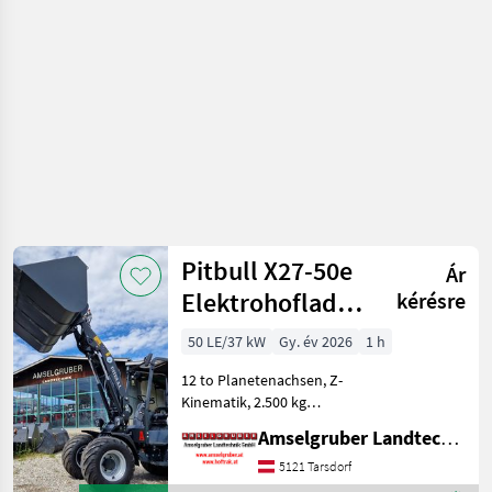
erőgépek
/ Pitbull
Pitbull X27-50e
Ár
Elektrohoflader
kérésre
- der Stärkste!
50 LE/37 kW
Gy. év 2026
1 h
12 to Planetenachsen, Z-
Kinematik, 2.500 kg
Hubkraft Der neue Pitbull
Amselgruber Landtechnik GmbH
X27-50e Elektrohoflader
setzt neue Maßstäbe am
5121 Tarsdorf
Elektro-Hofladermarkt.