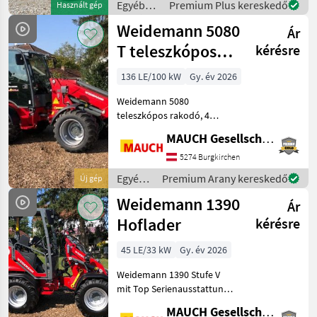
Egyéb
Premium Plus kereskedő
Használt gép
DIESE DATEN SOLLTEN SIE
mezőgazdasági
Weidemann 5080
Ár
erőgépek
/ Pitbull
T teleszkópos
kérésre
kerekes rakodó
136 LE/100 kW
Gy. év 2026
Weidemann 5080
teleszkópos rakodó, 4
hengeres Perkins motorral,
MAUCH Gesellschaft m.b.H. & Co.KG
hidrosztatikus négykerék-
meghajtással, 100%-os
5274 Burgkirchen
differenciálzárral,
Egyéb
Premium Arany kereskedő
Új gép
emelőhengerek
mezőgazdasági
Weidemann 1390
úszóállásával, fűtés
Ár
erőgépek
/
Hoflader
kérésre
Weidemann
45 LE/33 kW
Gy. év 2026
Weidemann 1390 Stufe V
mit Top Serienausstattung:
automatische Parkbremse
MAUCH Gesellschaft m.b.H. & Co.KG
(auto-hold Funktion), 2