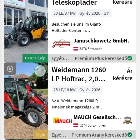
/ Dieci
Teleskoplader
kérésre
50 LE/37 kW
Gy. év 2026
1 h
Besuchen sie uns im Giant-
Hoflader-Center in
Niederösterreich, 5 min von
Januschkowetz GmbH.
der Autobahn Amstetten-
Ost! - Motor Kubota D1803
3376 Ennsbach
CR, 50 PS, (3Zylinder),
Egyéb
Premium Plus kereskedő
Használt gép
StageV, DOC, DPF
mezőgazdasági
Weidemann 1260
Ár
erőgépek
/ Giant
LP Hoftrac, 2,0 m
kérésre
alatti
25 LE/18 kW
Gy. év 2026
magassággal
Az új Weidemann 1260LP,
amelynek magassága 2 m
alatt van,
MAUCH Gesellschaft m.b.H. & Co.KG
alapfelszereltségként 20
km/h sebességgel, kabinos
5274 Burgkirchen
vagy vezetővédő tetős
Egyéb
Premium Arany kereskedő
Új gép
változatban kapható, nincs