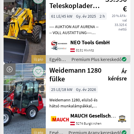
/
Teleskoplader
€
Eurotrac
816T
61 LE/45 kW
Gy. év 2025
2 h
20 % ÁFA-
val
**STANDHEIZUNG**
33.325 €
---- AUKTION AUF AURENA --
AUF LAGER
nettó
-- VOLL AUSTATTUNG----
Kompakt, wendig und
NEO Tools GmbH
leistungsstark, Allrad, inkl.
Standheizung Der Schieder
8131 Mixnitz
816T kombiniert kompakte
Egyéb
Premium Plus kereskedő
Új gép
Abmessung
mezőgazdasági
Weidemann 1280
Ár
erőgépek
/
fülke
kérésre
Schieder
25 LE/18 kW
Gy. év 2026
Weidemann 1280, elülső és
hátsó munkalámpákkal,
opcionálisan 100%-os
MAUCH Gesellschaft m.b.H. & Co.KG
differenciálzárral, különféle
rögzítési lehetőségekkel (pl.
5274 Burgkirchen
Euro és Weidemann), akár
Egyéb
Premium Arany kereskedő
Új gép