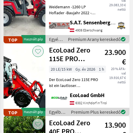
val
29.083,33 €
Weidemann -1260 LP
nettó
Hoflader -Baujahr 2022 -
Perkins 3 Zylinder Motor -
S.A.T. Sensenberger Agrar-Technik
STVO Beleuchtung mit
Blinker -hydraulische
4906 Eberschwang
Werkzeugverriegelung -3.
Egyéb
Premium Arany kereskedő
TOP
Használt gép
Hydraulischer Steuerkr
mezőgazdasági
EcoLoad Zero
23.900
erőgépek
/
115E PRO
€
Weidemann
Hoflader Elektro
20 LE/15 kW
Gy. év 2026
1 h
20 % ÁFA-
val
19.916,67 €
Der EcoLoad Zero 115E PRO
nettó
ist ein lautloser
Elektrohoflader mit Kabine
EcoLoad GmbH
und Heizung, sehr sparsam
im Verbrauch und das alles
6382 Kirchdorf in Tirol
ohne Abgase. Achtung auf
Egyéb
Premium Plus kereskedő
TOP
Használt gép
den Bildern
mezőgazdasági
EcoLoad Zero
13.900
erőgépek
/
40E PRO