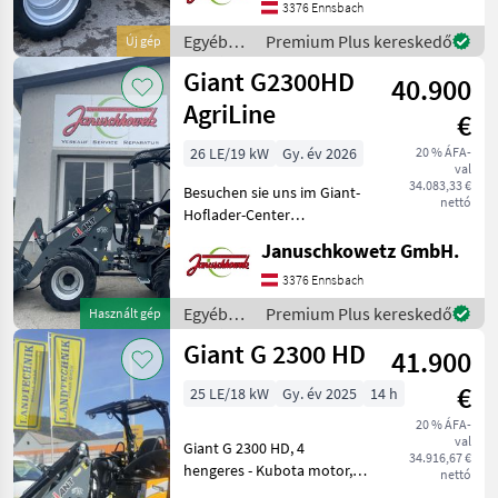
kg Hubhöhe am
3376 Ennsbach
Schaufeldrehpunkt 4.350
Egyéb
Premium Plus kereskedő
Új gép
mm Länge ohne Schaufel
mezőgazdasági
Giant G2300HD
40.900
erőgépek
/ Giant
AgriLine
€
26 LE/19 kW
Gy. év 2026
20 % ÁFA-
val
34.083,33 €
Besuchen sie uns im Giant-
nettó
Hoflader-Center
Niederösterreich, 5 min von
Januschkowetz GmbH.
der Autobahn Amstetten-
Ost! Motor: Kubota V1505 (4
3376 Ennsbach
Zylinder) Hohes
Egyéb
Premium Plus kereskedő
Használt gép
Drehmoment, 1.500 cm³-
mezőgazdasági
Giant G 2300 HD
Mot
41.900
erőgépek
/ Giant
€
25 LE/18 kW
Gy. év 2025
14 h
20 % ÁFA-
val
Giant G 2300 HD, 4
34.916,67 €
hengeres - Kubota motor,
nettó
Giant-rögzítésű lengőkar,