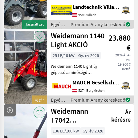
hidraulikus
Landtechnik Villach GmbH
szerszámreteszelés,
9500 Villach
raklapvillával és kanállal, 3.
és 4. vezeték, 90 kg-os
Egyéb
Premium Arany kereskedő
Használt gép
hátsó sú
mezőgazdasági
Weidemann 1140
23.880
erőgépek
/ Giant
Light AKCIÓ
€
25 LE/18 kW
Gy. év 2026
20 % ÁFA-
val
19.900 €
Weidemann 1140 Light új
nettó
gép, csúcsminőségű
alapfelszereltséggel!
MAUCH Gesellschaft m.b.H. & Co.KG
Alapfelszereltségként két
emelőhengert, 24 PS
5274 Burgkirchen
teljesítményű
Egyéb
Premium Arany kereskedő
Új gép
háromhengeres motort,
mezőgazdasági
Weidemann
kenhető középső cs
Ár
erőgépek
/
T7042
kérésre
Weidemann
teleszkópos
136 LE/100 kW
Gy. év 2026
rakodó