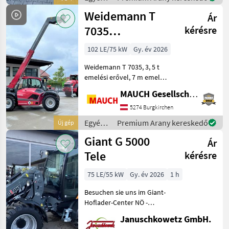
3120 mm eme
mezőgazdasági
Weidemann T
Ár
erőgépek
/
7035
kérésre
Weidemann
teleszkópos
102 LE/75 kW
Gy. év 2026
rakodó
Weidemann T 7035, 3, 5 t
emelési erővel, 7 m emelési
magassággal, 4 hengeres
MAUCH Gesellschaft m.b.H. & Co.KG
Perkins motorral, kb. 7250
kg saját tömeggel,
5274 Burgkirchen
hidrosztatikus hajtással, 20
Egyéb
Premium Arany kereskedő
Új gép
km/h (opcionál
mezőgazdasági
Giant G 5000
Ár
erőgépek
/
Tele
kérésre
Weidemann
75 LE/55 kW
Gy. év 2026
1 h
Besuchen sie uns im Giant-
Hoflader-Center NÖ -
Autobahn A1 Amstetten
Januschkowetz GmbH.
Ost! Betriebsgewicht: 5.200