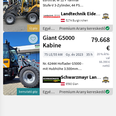
Stufe-V 3-Zylinder, 44 PS
Hubkraft 1400 kg
Landtechnik Eidenhammer GmbH
Eigengewicht 2620 kg
Hubhöhe 290 cm Bauhöhe
5274 Burgkirchen
233 cm Radladerbreite 150
Egyéb
Premium Arany kereskedő
Új gép
cm Joystick-Steue
mezőgazdasági
Giant G5000
79.668
erőgépek
/
Kabine
€
Eurotrac
75 LE/55 kW
Gy. év 2023
35 h
20 % ÁFA-
val
66.390 €
Nr. 62444 Hoflader G5000 -
nettó
mit Hubhöhe 3.500mm
gemessen am Drehpunkt
Schwarzmayr Landtechnik GmbH - Glan
der Maschine - mit Hubkraft
ohne Zusatzgewicht
9560 Glan
ca.2.800kg - mit Motorentyp
Egyéb
Premium Arany kereskedő
bemutató gép
Kubota V3307-C
mezőgazdasági
erőgépek
/ Giant