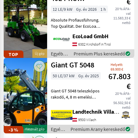
€
EcoLoad
Elektrolader
12 LE/9 kW
Gy. év 2026
1 h
20 % ÁFA-
val
Hoflader
11.583,33 €
Absolute Profiausführung.
nettó
Top Qualität. Der EcoLoad
Zero 40E PRO ist ein so gut
EcoLoad GmbH
wie lautloser
Elektrohoflader, sehr
6382 Kirchdorf in Tirol
sparsam im Verbrauch und
Egyéb
Premium Plus kereskedő
TOP
Új gép
das alles ohne Abgase
mezőgazdasági
Giant GT 5048
Helyett:
erőgépek
69.900 €
/
67.803
50 LE/37 kW
Gy. év 2025
EcoLoad
€
Giant GT 5048 teleszkópos
20 % ÁFA-
rakodó, 4, 8 m emelési
val
magasság, billenőterhelés:
56.502,50 €
nettó
1900 kg, Euro-
Landtechnik Villach GmbH
csatlakozóval, hidraulikus
9500 Villach
reteszeléssel, négykerekes
kormányzás, elektromos
Egyéb
Premium Arany kereskedő
-3 %
Használt gép
mezőgazdasági