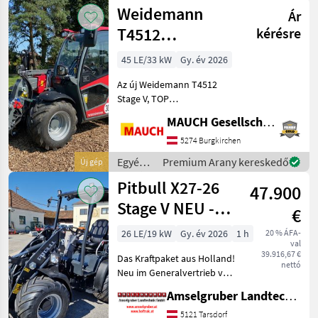
mezőgazdasági
Weidemann
dízelré
Ár
erőgépek
/
T4512
kérésre
Weidemann
teleszkópos
45 LE/33 kW
Gy. év 2026
rakodó
Az új Weidemann T4512
Stage V, TOP
alapfelszereltséggel,
MAUCH Gesellschaft m.b.H. & Co.KG
egyedülálló
teljesítmény/tömeg
5274 Burgkirchen
aránnyal -> szállítás
Egyéb
Premium Arany kereskedő
Új gép
pótkocsival, kiterjedtebb
mezőgazdasági
Pitbull X27-26
opciós programmal –
47.900
erőgépek
valamint
/
Stage V NEU -
€
Weidemann
Planetenachsen+Z-
26 LE/19 kW
Gy. év 2026
1 h
20 % ÁFA-
val
Kinematik
39.916,67 €
Das Kraftpaket aus Holland!
nettó
Neu im Generalvertrieb von
Amselgruber Landtechnik!
Amselgruber Landtechnik GmbH
Neben unseren bekannten
Fuchs Hofladern, und Cast
5121 Tarsdorf