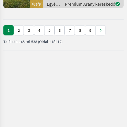
für den Einsatz auf
Egyéb
Premium Arany kereskedő
Új gép
Baustellen, Höfen, in
mezőgazdasági
erőgépek
/
Grizzly
1
2
3
4
5
6
7
8
9
Találat
1
-
48
tól
538
(Oldal 1 tól 12)