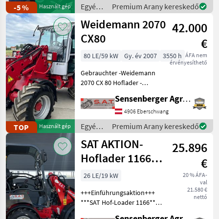
km/h-s kivitel,
Egyéb
Premium Arany kereskedő
-5 %
Használt gép
mezőgazdasági
Weidemann 2070
42.000
erőgépek
/ Giant
CX80
€
80 LE/59 kW
Gy. év 2007
3550 h
ÁFA nem
érvényesíthető
Gebrauchter -Weidemann
2070 CX 80 Hoflader -
Baujahr 2007 -3550
Sensenberger Agrar-Technik
Betriebsstunden -Kabine
mit Heizung -Klimaanlage -
4906 Eberschwang
Radio -hydraulische
Egyéb
Premium Arany kereskedő
TOP
Használt gép
Geräteverriegelung -Aufn
mezőgazdasági
SAT AKTION-
25.896
erőgépek
/
Hoflader 1166-
€
Weidemann
Neumaschine
26 LE/19 kW
20 % ÁFA-
val
21.580 €
+++Einführungsaktion+++
nettó
***SAT Hof-Loader 1166*** -
Motor Kubota D 1105-Euro
Sensenberger Agrar-Technik