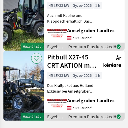
Kabine
45 LE/33 kW
Gy. év 2026
1 h
Auch mit Kabine und
Klappdach erhältlich Das
Kraftpaket aus Holland!
Amselgruber Landtechnik GmbH
Neu im Generalvertrieb von
Amselgruber Landtechnik!
5121 Tarsdorf
Neben unseren bekannten
Egyéb
Premium Plus kereskedő
Használt gép
Fuchs Hofladern,
mezőgazdasági
Pitbull X27-45
Ár
erőgépek
/ Pitbull
CRT AKTION mit
kérésre
Österreichpaket
45 LE/33 kW
Gy. év 2026
1 h
Das Kraftpaket aus Holland!
Exklusiv bei Amselgruber
Landtechnik! Neben
Amselgruber Landtechnik GmbH
unseren bekannten Fuchs
Hofladern, und Cast &
5121 Tarsdorf
Worky-Quad Miniladern
Egyéb
Premium Plus kereskedő
Használt gép
erweitert nun PITBULL aus
mezőgazdasági