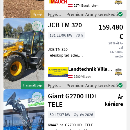
Hubzylinder
5274 Burgkirchen
Fahrerschutzdach mit
Egyéb
Premium Arany kereskedő
Új gép
Rückhaltesystem
mezőgazdasági
JCB TM 320
produziert in
159.480
erőgépek
/
€
131 LE/96 kW
78 h
Weidemann
20 % ÁFA-
val
JCB TM 320
132.900 €
Teleskopradlader,
nettó
Erstzulassung 2026, mit
131-PS-Motor, Powershift-
Landtechnik Villach GmbH
Getriebe 40 km/h,
9500 Villach
Bereifung: 460/70R24
Michelin, Q-Fit Aufnahme
Egyéb
Premium Arany kereskedő
Használt gép
und hydr. Verriegelun
mezőgazdasági
Giant G2700 HD+
Ár
erőgépek
/ JCB
TELE
kérésre
50 LE/37 kW
Gy. év 2026
68447. sz. G2700 HD+ TELE