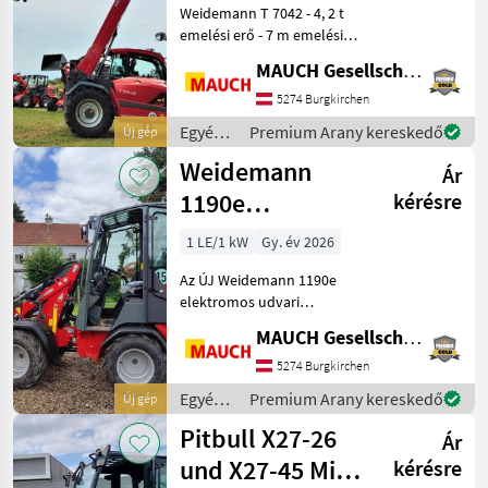
Weidemann T 7042 - 4, 2 t
emelési erő - 7 m emelési
magasság - 4 hengeres
MAUCH Gesellschaft m.b.H. & Co.KG
Perkins motor - kb. 7650 kg
saját tömeg - hidrosztatikus
5274 Burgkirchen
hajtás - 20 km/h (opcionális
Egyéb
Premium Arany kereskedő
Új gép
mezőgazdasági
Weidemann
Ár
erőgépek
/
1190e
kérésre
Weidemann
elektromos
1 LE/1 kW
Gy. év 2026
udvari traktor
Az ÚJ Weidemann 1190e
elektromos udvari
rakodógép, amelynek
MAUCH Gesellschaft m.b.H. & Co.KG
jellemzői: - 15 km/h -
állítható kormányoszlop -
5274 Burgkirchen
kabinos vagy vezetővédő
Egyéb
Premium Arany kereskedő
Új gép
tetős változatban kapható -
mezőgazdasági
Pitbull X27-26
48
Ár
erőgépek
/
und X27-45 Mit
kérésre
Weidemann