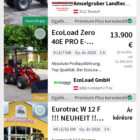
Amselgruber Landtechnik GmbH
X27-50e Elektrohoflader
setzt neue Maßstäbe am
5121 Tarsdorf
Elektro-Hofladermarkt.
Egyéb
Premium Plus kereskedő
Használt gép
DIESE DATEN SOLLTEN SIE
mezőgazdasági
EcoLoad Zero
13.900
erőgépek
/ Pitbull
40E PRO E-
€
Hoflader
9 LE/7 kW
Gy. év 2026
1 h
20 % ÁFA-
val
11.583,33 €
Absolute Profiausführung.
nettó
Top Qualität. Der EcoLoad
Zero 40E PRO ist ein so gut
EcoLoad GmbH
wie lautloser
Elektrohoflader, sehr
6382 Kirchdorf in Tirol
sparsam im Verbrauch und
Egyéb
Premium Plus kereskedő
Új gép
das alles ohne Abgase
mezőgazdasági
Eurotrac W 12 F
Ár
erőgépek
/
!!! NEUHEIT !!!
kérésre
EcoLoad
Prompt
44 LE/32 kW
Gy. év 2026
3 h
Verfügbar
Eurotrac W 12 F Yanmar