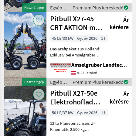
& Worky-Quad Miniladern
Egyéb
Premium Plus kereskedő
Használt gép
erweitert n
mezőgazdasági
Pitbull X27-45
Ár
erőgépek
/ Pitbull
CRT AKTION mit
kérésre
Österreichpaket
45 LE/33 kW
Gy. év 2026
1 h
Das Kraftpaket aus Holland!
Exklusiv bei Amselgruber
Landtechnik! Neben
Amselgruber Landtechnik GmbH
unseren bekannten Fuchs
Hofladern, und Cast &
5121 Tarsdorf
Worky-Quad Miniladern
Egyéb
Premium Plus kereskedő
Használt gép
erweitert nun PITBULL aus
mezőgazdasági
Pitbull X27-50e
Ár
erőgépek
/ Pitbull
Elektrohoflader
kérésre
- der Stärkste!
50 LE/37 kW
Gy. év 2026
1 h
12 to Planetenachsen, Z-
Kinematik, 2.500 kg
Hubkraft Der neue Pitbull