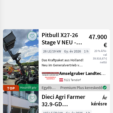
Pitbull X27-26
47.900
Stage V NEU -
€
Planetenachsen+Z-
26 LE/19 kW
Gy. év 2026
1 h
20 % ÁFA-
val
Kinematik
39.916,67 €
Das Kraftpaket aus Holland!
nettó
Neu im Generalvertrieb von
Amselgruber Landtechnik!
Amselgruber Landtechnik GmbH
Neben unseren bekannten
Fuchs Hofladern, und Cast
5121 Tarsdorf
& Worky-Quad Miniladern
Egyéb
Premium Plus kereskedő
TOP
Használt gép
erweitert n
mezőgazdasági
Dieci Agri Farmer
Ár
erőgépek
/ Pitbull
32.9-GD
kérésre
Teleskoplader