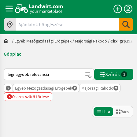
Ajánlatok böngészése
/
Egyéb Mezőgazdasági Erőgépek
/
Majorsági Rakodó
/
Chx_grp292
Géppiac
Így van sorba rendezve a Landwirt.com-on
Szűrők
1
x
x
x
Egyeb Mezogazdasagi Erogepek
Majorsagi Rakodo
x
Összes szűrő törlése
Lista
Rács