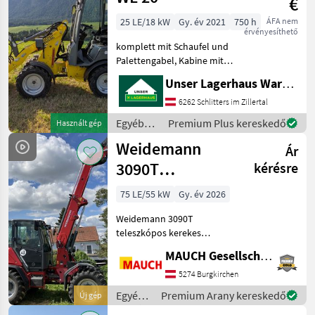
€
Manitou
25 LE/18 kW
Gy. év 2021
750 h
ÁFA nem
érvényesíthető
komplett mit Schaufel und
Palettengabel, Kabine mit
Heizung, Lenksäule
Unser Lagerhaus Warenhandelsges.m.b.H.
verstellbar, 3. Funktion,
Arbeitsscheinwerfer vorne
6262 Schlitters im Zillertal
und hinten,
Egyéb
Premium Plus kereskedő
Használt gép
Anhängevorrichtung,
mezőgazdasági
Weidemann
Beleuchtun
Ár
erőgépek
/ Wacker
3090T
kérésre
Neuson
teleszkópos
75 LE/55 kW
Gy. év 2026
kerekes rakodó
Weidemann 3090T
ÚJDONSÁG
teleszkópos kerekes
rakodó ÚJDONSÁG - 4985
MAUCH Gesellschaft m.b.H. & Co.KG
mm-es kanálforgáspont -
75 PS - tágas, kényelmes
5274 Burgkirchen
fülke - 20 km/h, 30 km/h
Egyéb
Premium Arany kereskedő
Új gép
vagy 40 km/h sebesség
mezőgazdasági