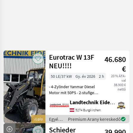
Eurotrac W 13F
46.680
NEU!!!!
€
50 LE/37 kW
Gy. év 2026
2 h
20 % ÁFA-
val
38.900 €
- 4-Zylinder Yanmar Diesel
nettó
Motor mit 50PS - 2-stufiger
Hydrostatischer
Landtechnik Eidenhammer GmbH
Allradantrieb -
Planetenachsen -
5274 Burgkirchen
Differentialsperre
Egyéb
Premium Arany kereskedő
Új gép
Zuschaltbar - hydraulische
mezőgazdasági
Schieder
Geräteverri
39.990
erőgépek