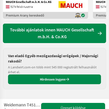
MAUCH Gesellschaft m.b.H. & Co.KG
MAUCH Ges
5274 felső-Ausztria
5274 fe
Premium Arany kereskedő
Premium
További ajánlatok innen MAUCH Gesellschaft
m.b.H. & Co.KG
Van eladó Egyéb mezőgazdasági erőgépek / Majorsági
rakodó?
A Landwirt.com-on több mint 545 000 regisztrált felhasználót
érhet el.
Hirdessen ingyen
Weidemann T4512 Teleskoplader
Üzenet küldése