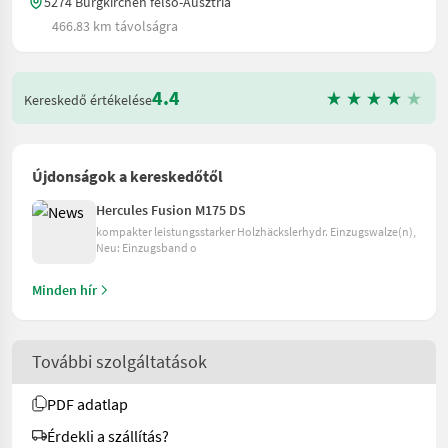
5274 Burgkirchen felső-Ausztria
466.83 km távolságra
4.4
Kereskedő értékelése
Újdonságok a kereskedőtől
Hercules Fusion M175 DS
kompakter leistungsstarker Holzhäckslerhydr. Einzugswalze(n),
Neu: Einzugsband o
Minden hír
További szolgáltatások
PDF adatlap
Érdekli a szállítás?