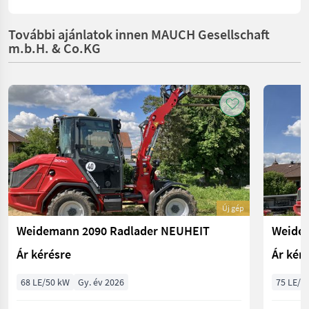
További ajánlatok innen MAUCH Gesellschaft
m.b.H. & Co.KG
Új gép
Weidemann 2090 Radlader NEUHEIT
Ár kérésre
Ár kér
68 LE/50 kW
Gy. év 2026
75 LE/5