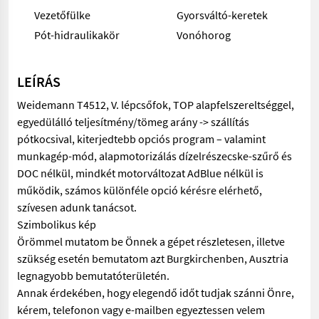
Vezetőfülke
Gyorsváltó-keretek
Pót-hidraulikakör
Vonóhorog
LEÍRÁS
Weidemann T4512, V. lépcsőfok, TOP alapfelszereltséggel,
egyedülálló teljesítmény/tömeg arány -> szállítás
pótkocsival, kiterjedtebb opciós program – valamint
munkagép-mód, alapmotorizálás dízelrészecske-szűrő és
DOC nélkül, mindkét motorváltozat AdBlue nélkül is
működik, számos különféle opció kérésre elérhető,
szívesen adunk tanácsot.
Szimbolikus kép
Örömmel mutatom be Önnek a gépet részletesen, illetve
szükség esetén bemutatom azt Burgkirchenben, Ausztria
legnagyobb bemutatóterületén.
Annak érdekében, hogy elegendő időt tudjak szánni Önre,
kérem, telefonon vagy e-mailben egyeztessen velem