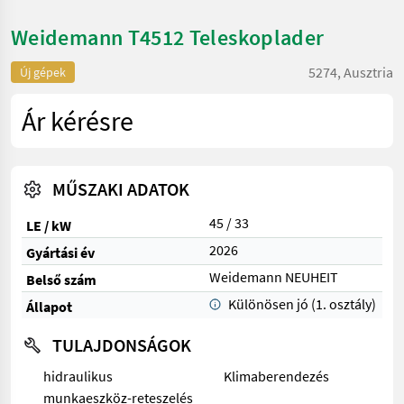
Weidemann T4512 Teleskoplader
5274, Ausztria
Új gépek
Ár kérésre
MŰSZAKI ADATOK
45 / 33
LE / kW
2026
Gyártási év
Weidemann NEUHEIT
Belső szám
Különösen jó (1. osztály)
Állapot
TULAJDONSÁGOK
hidraulikus
Klimaberendezés
munkaeszköz-reteszelés