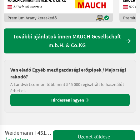
MAUCH Gesellschaft m.b.H. & Co.KG
MAUCH Ges
5274 felső-Ausztria
5274 fe
Premium Arany kereskedő
Premium
További ajánlatok innen MAUCH Gesellschaft
m.b.H. & Co.KG
Van eladó Egyéb mezőgazdasági erőgépek / Majorsági
rakodó?
A Landwirt.com-on több mint 545 000 regisztrált felhasználót
érhet el.
Hirdessen ingyen
Weidemann T4512 Teleskoplader
Üzenet küldése