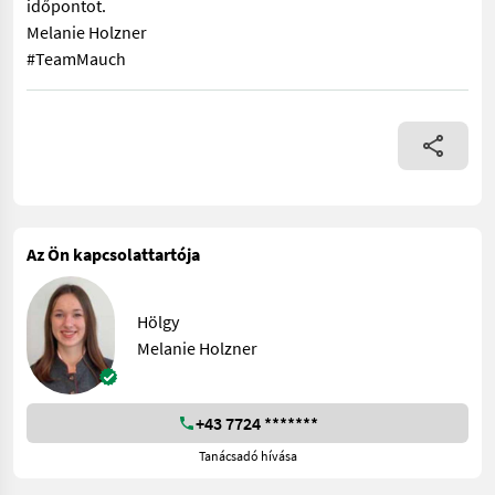
időpontot.
Melanie Holzner
#TeamMauch
Az új Weidemann T4512 Stage V, TOP alapfelszereltséggel, egy
Az Ön kapcsolattartója
Hölgy
Melanie Holzner
+43 7724 *******
Tanácsadó hívása