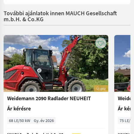
További ajánlatok innen MAUCH Gesellschaft
m.b.H. & Co.KG
Új gép
Weidemann 2090 Radlader NEUHEIT
Ár kérésre
Ár kér
68 LE/50 kW
Gy. év 2026
75 LE/5