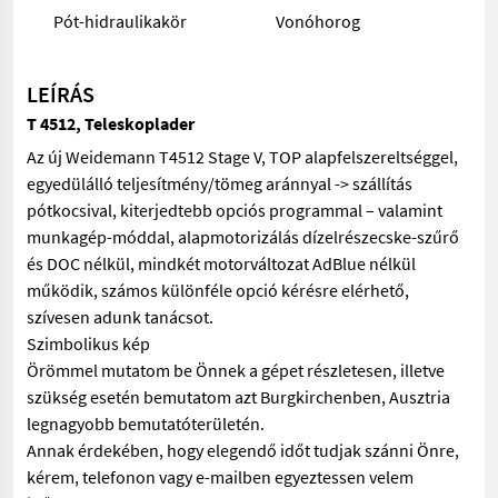
Pót-hidraulikakör
Vonóhorog
LEÍRÁS
T 4512, Teleskoplader
Az új Weidemann T4512 Stage V, TOP alapfelszereltséggel,
egyedülálló teljesítmény/tömeg aránnyal -> szállítás
pótkocsival, kiterjedtebb opciós programmal – valamint
munkagép-móddal, alapmotorizálás dízelrészecske-szűrő
és DOC nélkül, mindkét motorváltozat AdBlue nélkül
működik, számos különféle opció kérésre elérhető,
szívesen adunk tanácsot.
Szimbolikus kép
Örömmel mutatom be Önnek a gépet részletesen, illetve
szükség esetén bemutatom azt Burgkirchenben, Ausztria
legnagyobb bemutatóterületén.
Annak érdekében, hogy elegendő időt tudjak szánni Önre,
kérem, telefonon vagy e-mailben egyeztessen velem