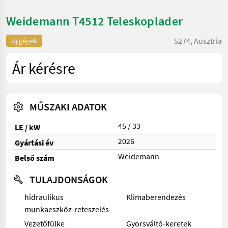
Weidemann T4512 Teleskoplader
5274, Ausztria
Új gépek
Ár kérésre
MŰSZAKI ADATOK
45 / 33
LE / kW
2026
Gyártási év
Weidemann
Belső szám
TULAJDONSÁGOK
hidraulikus
Klimaberendezés
munkaeszköz-reteszelés
Vezetőfülke
Gyorsváltó-keretek