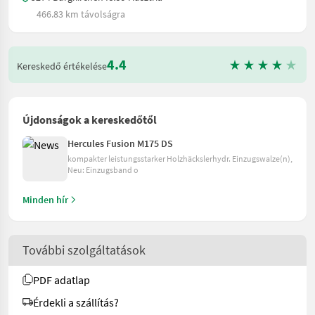
466.83 km távolságra
4.4
Kereskedő értékelése
Újdonságok a kereskedőtől
Hercules Fusion M175 DS
kompakter leistungsstarker Holzhäckslerhydr. Einzugswalze(n),
Neu: Einzugsband o
Minden hír
További szolgáltatások
PDF adatlap
Érdekli a szállítás?