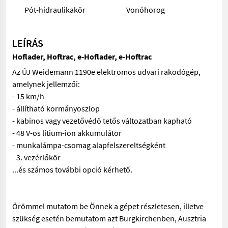
Pót-hidraulikakör
Vonóhorog
LEÍRÁS
Hoflader, Hoftrac, e-Hoflader, e-Hoftrac
Az ÚJ Weidemann 1190e elektromos udvari rakodógép,
amelynek jellemzői:
- 15 km/h
- állítható kormányoszlop
- kabinos vagy vezetővédő tetős változatban kapható
- 48 V-os lítium-ion akkumulátor
- munkalámpa-csomag alapfelszereltségként
- 3. vezérlőkör
...és számos további opció kérhető.
Örömmel mutatom be Önnek a gépet részletesen, illetve
szükség esetén bemutatom azt Burgkirchenben, Ausztria