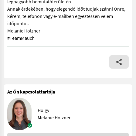
legnagyobb bemutatóterületén.
Annak érdekében, hogy elegendő időt tudjak szánni Önre,
kérem, telefonon vagy e-mailben egyeztessen velem
időpontot.
Melanie Holzner
#TeamMauch
Az ÚJ Weidemann 1190e elektromos udvari rakodógép, amelynek 
Az Ön kapcsolattartója
Hölgy
Melanie Holzner