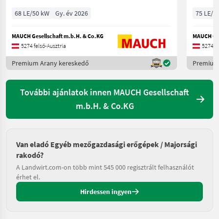
68 LE/50 kW
Gy. év 2026
75 LE/5
MAUCH Gesellschaft m.b.H. & Co.KG
MAUCH Ges
5274 felső-Ausztria
5274 fe
Premium Arany kereskedő
Premium
További ajánlatok innen MAUCH Gesellschaft
m.b.H. & Co.KG
Van eladó Egyéb mezőgazdasági erőgépek / Majorsági
rakodó?
A Landwirt.com-on több mint 545 000 regisztrált felhasználót
érhet el.
Hirdessen ingyen