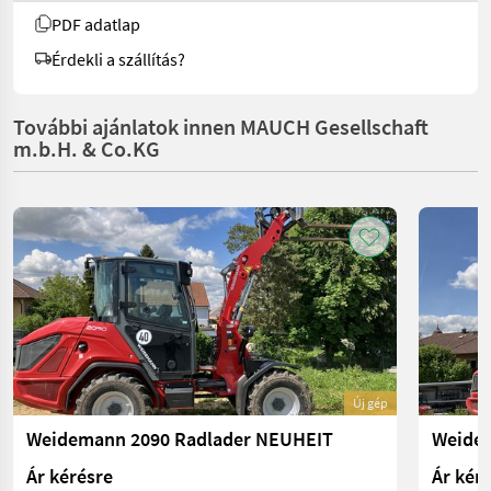
PDF adatlap
Érdekli a szállítás?
További ajánlatok innen MAUCH Gesellschaft
m.b.H. & Co.KG
Új gép
Weidemann 2090 Radlader NEUHEIT
Ár kérésre
Ár kér