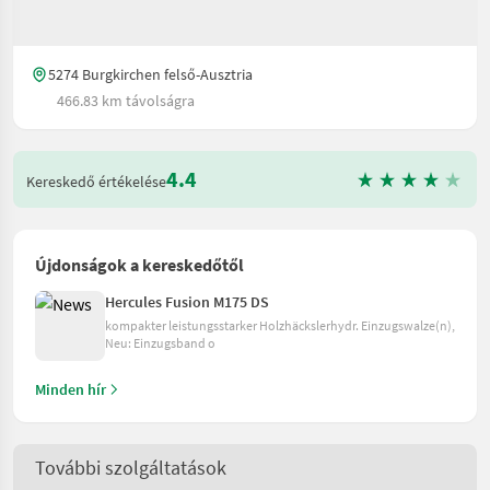
5274 Burgkirchen felső-Ausztria
466.83 km távolságra
4.4
Kereskedő értékelése
Újdonságok a kereskedőtől
Hercules Fusion M175 DS
kompakter leistungsstarker Holzhäckslerhydr. Einzugswalze(n),
Neu: Einzugsband o
Minden hír
További szolgáltatások