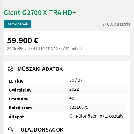
Giant G2700 X-TRA HD+
8403, Ausztria
Demógépek
59.900 €
20 % ÁFA-val
/ 49.916,67 € 20 % ÁFA nélkül
MŰSZAKI ADATOK
50 / 37
LE / kW
2022
Gyártási év
40
Üzemóra
83310079
Belső szám
Különösen jó (1. osztály)
Állapot
TULAJDONSÁGOK