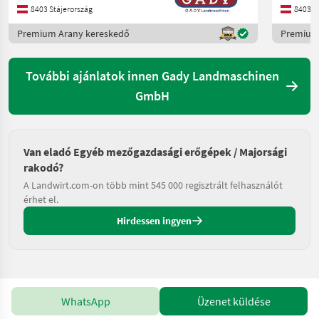
8403 Stájerország
8403 S
Premium Arany kereskedő
Premium
További ajánlatok innen Gady Landmaschinen
GmbH
Van eladó Egyéb mezőgazdasági erőgépek / Majorsági
rakodó?
A Landwirt.com-on több mint 545 000 regisztrált felhasználót
érhet el.
Hirdessen ingyen
WhatsApp
Üzenet küldése