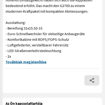
höheres Einsatzgewicht haben sich auch die Kipplasten
bedeutend erhöht. Das macht den G2700 zu einem
modernen Kraftpaket mit kompakten Abmessungen.
Ausstattung:
- Bereifung 31x15.50-15
- Euro-Schnellwechsler für vielseitige Anbaugeräte
- Komfortkabine mit ROPS/FOPS-Schutz
- Luftgefederter, verstellbarer Fahrersitz
- LED-Straßenverkehrsbeleuchtung
- 2x
Über viele Jahre ist der V452T das am besten verkaufte Modell
Továbbiak megjelenítése
Az Ön kapcsolattartója