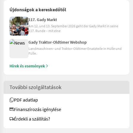
Újdonságok a kereskedőtől
117. Gady Markt
Am 12. und 13. September 2026 geht der Gady Markt in seine
117. Runde – mit eine
Gady Traktor-Oldtimer Webshop
Landmaschinen- und Traktor-Oldtimer Ersatzteile in Hülle und
Fülle.
Hírek és események
További szolgáltatások
PDF adatlap
Finanszírozás igénylése
Érdekli a szállítás?