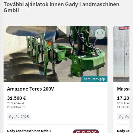
További ajánlatok innen Gady Landmaschinen
GmbH
bemutató gép
Amazone Teres 200V
Massey
31.500 €
17.200
20 % ÁFA-val
20 % ÁFA-va
26.250 € nettó
14.333,33 € 
Gy. év 2025
Gy. év 
Gady Landmaschinen GmbH
Gady Lan