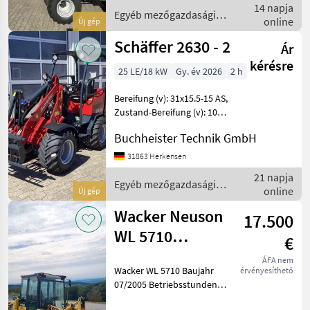
14 napja
Daten: Motor
Egyéb mezőgazdasági
online
Új gép
erőgépek / Thaler
Schäffer 2630 - 2
Ár
kérésre
25 LE/18 kW
Gy. év 2026
2 h
Bereifung (v): 31x15.5-15 AS,
Zustand-Bereifung (v): 100
%, Bereifung (h): 31x15.5-15
Buchheister Technik GmbH
AS, Zustand-Bereifung (h):
100 %, Diesel ________
31863 Herkensen
*Rops - Fahrerschutzdach
21 napja
Egyéb mezőgazdasági
online
Új gép
erőgépek / Schäffer
Wacker Neuson
17.500
WL 5710
€
Radlader Lader
ÁFA nem
Wacker WL 5710 Baujahr
érvényesíthető
Weidemann
07/2005 Betriebsstunden
Hoflader
ca. 6980 h Gewicht 6500kg