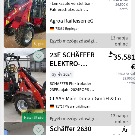
- Lenksäule verstellbar -
26.500 €
Fahrerschutzdach -
nettó
Ballastgewicht -
Agroa Raiffeisen eG
Selbstbergekupplung -
Arbeitsscheinwerfer LED 2
75031 Eppingen
vorne 1 hinten - 3
13 napja
Steuerkreis hidraulikus
Egyéb mezőgazdasági
online
Új gép
munkaeszköz-
erőgépek / Weidemann
23E SCHÄFFER
35.581
ELEKTRO-
€
HOFLADER
Gy. év 2024
19% ÁFA-val
29.900 €
nettó
SCHÄFFER Elektrolader
23EBaujahr 2024ROPS-
Fahrerschutzdachinkl. Li-
CLAAS Main-Donau GmbH & Co. KG, Wassertrüdingen
Ion Batteripaket, 260 V/15,
91717 Wassertrüdingen
65 kWhOn-Board-Ladegerät
mit Typ 2-
13 napja
Használt gép
Egyéb mezőgazdasági
Ladedoseermöglicht
online
erőgépek / Schäffer
Aufladung an 230
Schäffer 2630
Ár