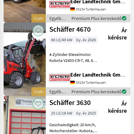
Eder Landtechnik GmbH
Allradantrieb mit
83104 Tuntenhausen
automotiver Steuerung SPT
(Schäffer Power
Egyéb
Premium Plus kereskedő
Új gép
Transmissio
mezőgazdasági
Schäffer 4670
Ár
erőgépek
/
kérésre
66 LE/49 kW
Gy. év 2026
Schäffer
4-Zylinder-Dieselmotor
Kubota V2403-CR-T, 48, 6
kW (66 PS) DOC und DPF zur
Erfüllung der Abgasstufe V
Eder Landtechnik GmbH
Hydrostatischer
83104 Tuntenhausen
Allradantrieb mit
automotiver Steuerung
Egyéb
Premium Plus kereskedő
Új gép
Hochdruc
mezőgazdasági
Schäffer 3630
Ár
erőgépek
/
kérésre
25 LE/18 kW
Gy. év 2025
Schäffer
Geschwindigkeit: 20 km/h,
Motorhersteller: Kubota,