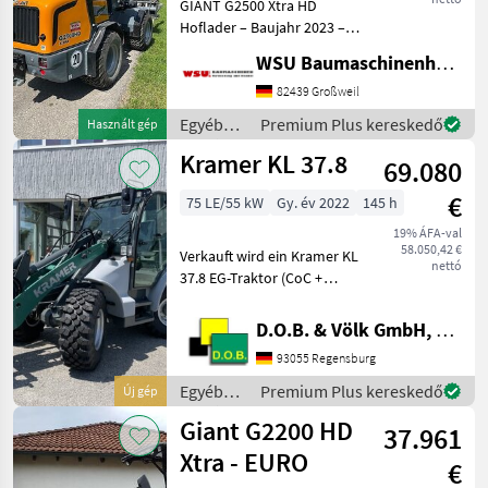
GIANT G2500 Xtra HD
Hoflader – Baujahr 2023 –
Sonstige
32
nur 250 Betriebsstunden
WSU Baumaschinenhandel u. Gerätevermietung GmbH
Zum Verkauf steht ein
Weidemann
18
gepflegter GIANT G2500
82439 Großweil
Xtra HD Hoflader aus
Egyéb
Premium Plus kereskedő
Használt gép
Thaler
13
Baujahr 2023. Die Maschine
mezőgazdasági
Kramer KL 37.8
69.080
erőgépek
H&R
12
/ Giant
€
75 LE/55 kW
Gy. év 2022
145 h
Giant
10
19% ÁFA-val
58.050,42 €
Verkauft wird ein Kramer KL
nettó
Mind a 27
37.8 EG-Traktor (CoC +
megjelenítése
Datenbestätigung)
Schwimmstellung
D.O.B. & Völk GmbH, Filiale Regensburg
MARKETPLACE
luftgefedert, orthopädisch
93055 Regensburg
400/70R18 Michelin Bibload
Kereskedői
Marketplace
Apróhirdetések
Kennzeichenbeleuchtung
Egyéb
Premium Plus kereskedő
Új gép
ajánlatok
EU
mezőgazdasági
Giant G2200 HD
37.961
erőgépek
/ Kramer
Xtra - EURO
€