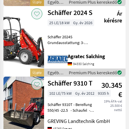
Gelenkwelle und
Egyéb
Premium Plus kereskedő
Új gép
automotiver Steuerung
mezőgazdasági
Schäffer 2024 S
Hochdru
Ár
erőgépek
/
kérésre
25 LE/18 kW
Gy. év 2026
Schäffer
Schäffer 2024S
Grundausstattung: 3-
Zylinder-Dieselmotor
Kubota D1105, 18, 5 kW (25
Agratec Salching
PS) Hydrostatischer
94330 Salching
Allradantrieb mit
automotiver Steuerung
Egyéb
Premium Plus kereskedő
Új gép
Bereifung 7.00-12 AS,
mezőgazdasági
Schäffer 9310 T
30.345
erőgépek
/
€
102 LE/75 kW
Gy. év 2012
9335 h
Schäffer
19% ÁFA-val
Schäffer 9310T - Bereifung
25.500 €
550/45 -22.5 - Schaufel -
nettó
Palettengabel Preis gilt für
GREVING Landtechnik GmbH
vorhandenen Zustand.
Angebot freibleibend.
48268 Greven