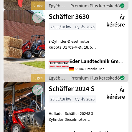
Hydrostatischer
Egyéb
Premium Plus kereskedő
Új gép
Allradantrieb mit
mezőgazdasági
Schäffer 3630
automotiver Steu
Ár
erőgépek
/
kérésre
25 LE/18 kW
Gy. év 2026
Schäffer
3-Zylinder-Dieselmotor
Kubota D1703-M-Di, 18, 5
kW (25 PS) Hydrostatischer
Allradantrieb mit
Eder Landtechnik GmbH
Gelenkwelle und
83104 Tuntenhausen
automotiver Steuerung
Hochdruck-Antrieb HD-plus
Egyéb
Premium Plus kereskedő
Új gép
HTF (High
mezőgazdasági
Schäffer 2024 S
Ár
erőgépek
/
kérésre
25 LE/18 kW
Gy. év 2026
Schäffer
Hoflader Schäffer 2024S 3-
Zylinder-Dieselmotor
Kubota D1105, 18, 5 kW (25
PS) Hydrostatischer