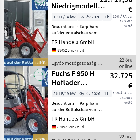
vorne
/ Giant
Niedrigmodell
€
1,95 m
19 LE/14 kW
Gy. év 2026
1 h
19% ÁFA-val
18.250 €
Gesamthöhe
nettó
Besucht uns in Karpfham
Hoflader
auf der Rottalschau vom
28.08. - 01.09.2026 am
FR Handels GmbH
Stand-Nr. 3312 Freigelände
83052 Bruckmühl
Landtechnik ! Fuchs F 800
Niedrigmodell (
22 óra
Új gép
Egyéb mezőgazdasági
Gesamthöhe 1, 95 m): -
online
erőgépek / Fuchs
Fuchs F 950 H
32.725
Hoflader
€
Kardanwelle 2.
26 LE/19 kW
Gy. év 2026
1 h
19% ÁFA-val
27.500 €
Fahrstufen 20
nettó
Besucht uns in Karpfham
km
auf der Rottalschau vom
28.08. - 01.09.2026 am
FR Handels GmbH
Stand-Nr. 3312 Freigelände
83052 Bruckmühl
Landtechnik ! Der robuste
Fuchs F 950 H: -> Yanmar
22 óra
Új gép
Egyéb mezőgazdasági