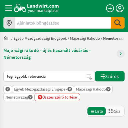
Ajánlatok böngészése
/
Egyéb Mezőgazdasági Erőgépek
/
Majorsági Rakodó
/
Nemetorszag
Majorsági rakodó - új és használt vásárlás -
Németország
Így van sorba rendezve a Landwirt.com-on
Szűrők
x
x
x
Egyeb Mezogazdasagi Erogepek
Majorsagi Rakodo
x
x
Nemetorszag
Összes szűrő törlése
Lista
Rács