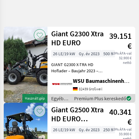
Keresés
pontosítása
Giant G2300 Xtra
39.151
Kategória
Ország
Szűrők
3
1
HD EURO
€
26 LE/19 kW
Gy. év 2023
500 h
19% ÁFA-val
194 eredmény
AKTUÁLIS
Visszaállítás
32.900 €
ÚTVONAL
megjelenítése
nettó
GIANT G2300 X-TRA HD
Mezőgazdasági
Hoflader – Baujahr 2023 –
gépek/eszközök
nur 500 Betriebsstunden
WSU Baumaschinenhandel u. Gerätevermietung GmbH
Egyeb
Zum Verkauf steht ein
Mezogazdasagi
gepflegter GIANT G2300 X-
82439 Großweil
Erogepek
TRA HD Hoflader aus
Egyéb
Premium Plus kereskedő
Használt gép
Majorsagi
Baujahr 2023. Die Maschi
mezőgazdasági
Rakodo
Giant G2500 Xtra
40.341
erőgépek
/ Giant
HD EURO
KATEGÓRIA
€
KIVÁLASZTÁSA
Aufnahme
26 LE/19 kW
Gy. év 2023
250 h
19% ÁFA-val
Schäffer
60
33.900 €
nettó