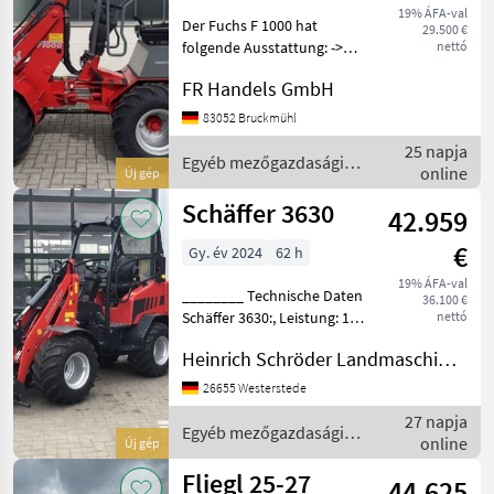
19% ÁFA-val
Der Fuchs F 1000 hat
29.500 €
folgende Ausstattung: ->
nettó
Yanmar Dieselmotor 3 TNV
FR Handels GmbH
82A -> hydrostatischer
Allrad, automotive
83052 Bruckmühl
Steuerung, -> Kardanwelle -
25 napja
> 0 – 20 km/h mit 2 F
Egyéb mezőgazdasági
online
Új gép
erőgépek / Fuchs
Schäffer 3630
42.959
€
Gy. év 2024
62 h
19% ÁFA-val
________ Technische Daten
36.100 €
Schäffer 3630:, Leistung: 18,
nettó
5 kW (25 PS),
Heinrich Schröder Landmaschinen KG Westerstede
Betriebsgewicht: 2.300 kg,
Geschwindigkeit: 20 km/h,
26655 Westerstede
Länge mit
27 napja
Standardschaufel: 4.110
Egyéb mezőgazdasági
online
Új gép
mm, Breit
erőgépek / Schäffer
Fliegl 25-27
44.625