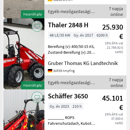
Irrtümer , Änderungen und
7 napja
Zwische
Egyéb mezőgazdasági
online
Használt gép
erőgépek / Schäffer
Thaler 2848 H
25.930
€
48 LE/35 kW
Gy. év 2017
6200 h
19% ÁFA-val
Bereifung (v): 400/50-15 AS,
21.789,92 €
Zustand-Bereifung (v): 20
nettó
%, Bereifung (h): 400/50-15
Gruber Thomas KG Landtechnik
AS, Zustand-Bereifung (h):
20 %, Tachostand: 6200,
84539 Ampfing
Motortyp: Yanmar, Erstzul
7 napja
Egyéb mezőgazdasági
online
Használt gép
erőgépek / Thaler
Schäffer 3650
45.101
€
Gy. év 2023
210 h
19% ÁFA-val
________ ROPS
37.900 €
Fahrerschutzdach, Kubota
nettó
Diesel Motor D1803-CR, 28