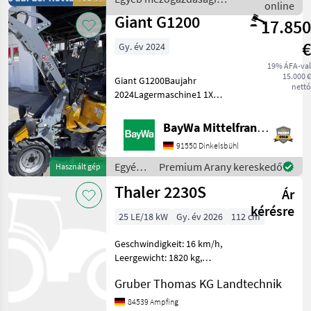
Dieselmotor
online
erőgépek / Fuchs
Giant G1200
17.850
€
Gy. év 2024
19% ÁFA-val
15.000 €
Giant G1200Baujahr
nettó
2024Lagermaschine1 1X
ARBEITSSCHEINWERFER
LED V1 1X
BayWa Mittelfranken
HYDRAULIKKREISLAUF
91550 Dinkelsbühl
(DOPPE1 2X
ARBEITSSCHEINWERFER
Egyéb
Premium Arany kereskedő
Használt gép
(LED)1 ARRETIERUNG FÜR
mezőgazdasági
Thaler 2230S
MECHANISCHER1 BEREIFU
Ár
erőgépek
/ Giant
kérésre
25 LE/18 kW
Gy. év 2026
112 cm
Geschwindigkeit: 16 km/h,
Leergewicht: 1820 kg,
Gesamtgewicht: 1820 kg
Gruber Thomas KG Landtechnik
________ Technische
Daten: Motor 3 Zylinder
84539 Ampfing