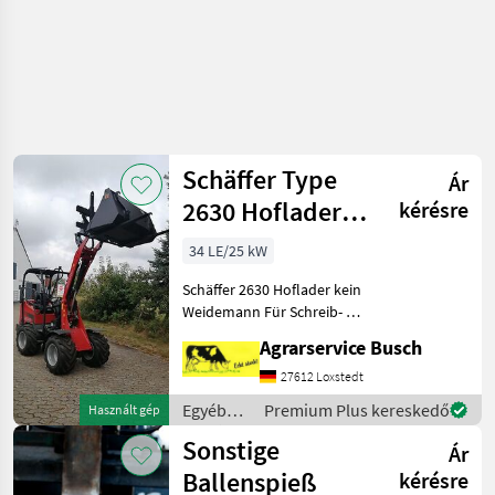
Schäffer Type
Ár
2630 Hoflader
kérésre
Modell 2630
34 LE/25 kW
Hofschl
Schäffer 2630 Hoflader kein
Weidemann Für Schreib- &
Setzfehler wird
Agrarservice Busch
grundsätzlich keine Haftung
Übernommen Bitte vor
27612 Loxstedt
Anfrage Text sorgfältig
Egyéb
Premium Plus kereskedő
Használt gép
lesen!
mezőgazdasági
Sonstige
Ár
erőgépek
/
Ballenspieß
kérésre