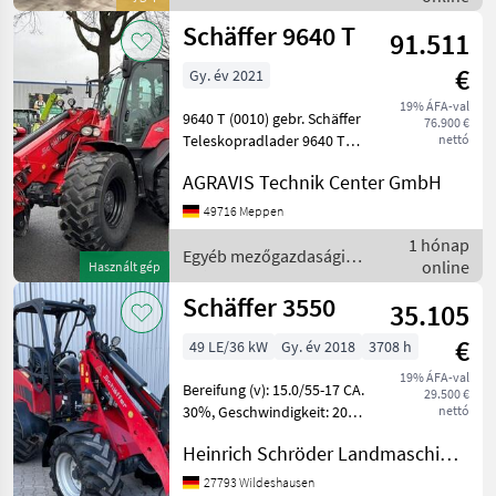
Rückhaltesystem, Schnell
erőgépek / Schäffer
Schäffer 9640 T
91.511
€
Gy. év 2021
19% ÁFA-val
9640 T (0010) gebr. Schäffer
76.900 €
Teleskopradlader 9640 T
nettó
(0020) - 4-Zylinder
AGRAVIS Technik Center GmbH
Dieselmotor (0030) Deutz
Common Rail Turbo
49716 Meppen
Intercooler (0040) DOC und
1 hónap
SCR zur Erfüllung der
Egyéb mezőgazdasági
online
Használt gép
erőgépek / Schäffer
Schäffer 3550
35.105
€
49 LE/36 kW
Gy. év 2018
3708 h
19% ÁFA-val
Bereifung (v): 15.0/55-17 CA.
29.500 €
30%, Geschwindigkeit: 20
nettó
km/h, Hydrostatischer
Heinrich Schröder Landmaschinen KG Wildeshausen
Antrieb ________ 3.
Steuergerät, Freier
27793 Wildeshausen