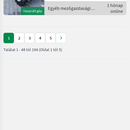
Rücklauf,
1 hónap
Zentralschmierung, hydr.
Egyéb mezőgazdasági
online
Használt gép
Werkzeugver
erőgépek / Schäffer
1
2
3
4
5
Találat
1
-
48
tól
194
(Oldal 1 tól 5)