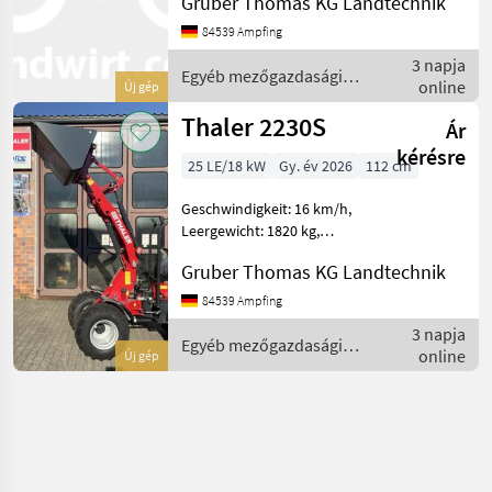
Gruber Thomas KG Landtechnik
________ Technische
Daten: Motor 3 Zylinder
84539 Ampfing
Yanmar, 18, 9 KW (25PS)
3 napja
Hubraum 1331 ccm Kühlu
Egyéb mezőgazdasági
online
Új gép
erőgépek / Thaler
Thaler 2230S
Ár
kérésre
25 LE/18 kW
Gy. év 2026
112 cm
Geschwindigkeit: 16 km/h,
Leergewicht: 1820 kg,
Gesamtgewicht: 1820 kg
Gruber Thomas KG Landtechnik
________ Technische
Daten: Motor 3 Zylinder
84539 Ampfing
Yanmar, 18, 9 KW (25PS)
3 napja
Hubraum 1331 ccm Kühlu
Egyéb mezőgazdasági
online
Új gép
erőgépek / Thaler