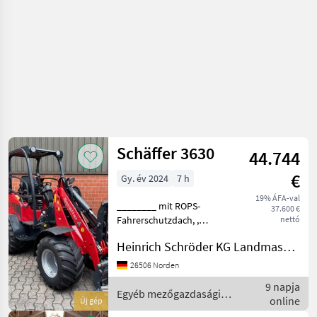
Schäffer 3630
44.744
€
Gy. év 2024
7 h
19% ÁFA-val
________ mit ROPS-
37.600 €
Fahrerschutzdach, ,
nettó
Technische Daten Schäffer
Heinrich Schröder KG Landmaschinen Norden
3630:, Leistung: 18, 5 kW (25
PS), Betriebsgewicht: 2.300
26506 Norden
kg, Geschwindigkeit: 20
9 napja
km/h, Länge mit Sta
Egyéb mezőgazdasági
online
Új gép
erőgépek / Schäffer