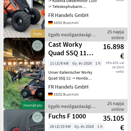
-> Kubota Dieselmotor 1105
-> Teleskophubarm
(Hubhöhe: 2, 75 m) -> ROPS
FR Handels GmbH
/ FOPS-Schutzdach -> LED-
83052 Bruckmühl
Arbeitsscheinwerfer 2 x
vorne, 1 x hinten ->
25 napja
Új gép
Egyéb mezőgazdasági
elektronisches Displ
online
erőgépek / Cast
Cast Worky
16.898
Quad SSQ 11
€
Hoflader
11 LE/8 kW
Gy. év 2026
1 h
19% ÁFA-val
14.200 €
Minilader
nettó
Unser italienischer Worky
Skidlader
Quad SSQ 11: -> Honda
GX390 Benzinmotor ->
FR Handels GmbH
Allrad über 4 Radmotore ->
83052 Bruckmühl
hydrostatischer
Fahrantrieb ->
25 napja
Használt gép
Egyéb mezőgazdasági
Elektrostarter -> 0, 75 m
online
erőgépek / Cast
breit -
Fuchs F 1000
35.105
€
26 LE/19 kW
Gy. év 2026
1 h