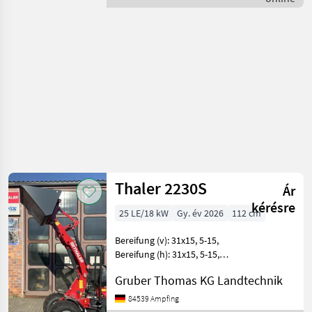
erőgépek / Schäffer
91KGKABINEKUBOTA
Thaler 2230S
Ár
kérésre
25 LE/18 kW
Gy. év 2026
112 cm
Bereifung (v): 31x15, 5-15,
Bereifung (h): 31x15, 5-15,
Geschwindigkeit: 16 km/h,
Gruber Thomas KG Landtechnik
Leergewicht: 1820 kg,
Gesamtgewicht: 1820 kg
84539 Ampfing
________ Technische