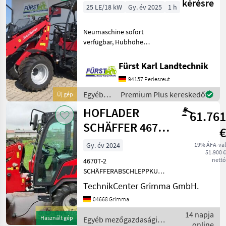
kérésre
25 LE/18 kW
Gy. év 2025
1 h
Neumaschine sofort
verfügbar, Hubhöhe
3110mm, LED, Euro WS
Aufnahme, Koffergewicht,
Fürst Karl Landtechnik
Zahnradpumpe verstärkt,
94157 Perlesreut
Egyéb mezőgazdasági
erőgépek Majorsági rakodó
Egyéb
Premium Plus kereskedő
Új gép
mezőgazdasági
HOFLADER
61.761
erőgépek
/
SCHÄFFER 4670
€
Schäffer
T-2
Gy. év 2024
19% ÁFA-val
51.900 €
nettó
4670T-2
SCHÄFFERABSCHLEPPKUPPLUNGARMLEHNE
RECHTSBELEUCHTUNGSANLAGEBEREIFUNG
TechnikCenter Grimma GmbH.
425/55-17 ASDRUCKLOSER
04668 Grimma
RÜCKLAUFFESTSTELLRASTE
ELEKTR.
14 napja
Használt gép
Egyéb mezőgazdasági
ZUSATZ.HECKGEWICHT
online