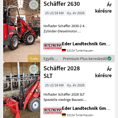
Schäffer 2630
Ár
kérésre
25 LE/18 kW
Gy. év 2026
Hoflader Schäffer 2630-2 4-
Zylinder-Dieselmotor
Kubota V1505, 18, 5 kW (25
PS) Hydrostatischer
Eder Landtechnik GmbH
Allradantrieb mit
83104 Tuntenhausen
Gelenkwelle und
automotiver Steuerung
Egyéb
Premium Plus kereskedő
Új gép
Hochdruck-Antr
mezőgazdasági
Schäffer 2028
Ár
erőgépek
/
SLT
kérésre
Schäffer
25 LE/18 kW
Gy. év 2026
Hoflader Schäffer 2028 SLT
Spezielle niedrige Bauweise
(SLT) 3-Zylinder-
Eder Landtechnik GmbH
Dieselmotor Kubota D1105,
18, 5 kW (25 PS)
83104 Tuntenhausen