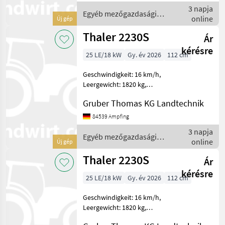
Yanmar, 18, 9 KW (25PS)
3 napja
Hubraum 1331 ccm Kühlu
Egyéb mezőgazdasági
online
Új gép
erőgépek / Thaler
Thaler 2230S
Ár
kérésre
25 LE/18 kW
Gy. év 2026
112 cm
Geschwindigkeit: 16 km/h,
Leergewicht: 1820 kg,
Gesamtgewicht: 1820 kg
Gruber Thomas KG Landtechnik
________ Technische
Daten: Motor 3 Zylinder
84539 Ampfing
Yanmar, 18, 9 KW (25PS)
3 napja
Hubraum 1331 ccm Kühlu
Egyéb mezőgazdasági
online
Új gép
erőgépek / Thaler
Thaler 2230S
Ár
kérésre
25 LE/18 kW
Gy. év 2026
112 cm
Geschwindigkeit: 16 km/h,
Leergewicht: 1820 kg,
Gesamtgewicht: 1820 kg