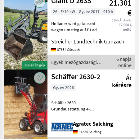
Giant D 263S
21.301
erőgépek
/ John
€
26 LE/19 kW
Gy. év 2017
910 h
Deere
19% ÁFA-val
Hoflader wird getauscht
17.900 €
wegen umstieg auf E Lader.
nettó
Anbaugeräte dabei wie auf
Streicher Landtechnik Günzach
Fotos zusehen. Bei Fragen
oder Interesse wenden Sie
87634 Günzach
sich an Herrn Jan
6 napja
Kisselbach unte
Egyéb mezőgazdasági
online
Használt gép
erőgépek / Giant
Schäffer 2630-2
Ár
kérésre
Gy. év 2026
Schäffer 2630
Grundausstattung 4-
Zylinder-Dieselmotor
Kubota V1505, 18, 5 kW (25
Agratec Salching
PS) Hydrostatischer
94330 Salching
Allradantrieb mit