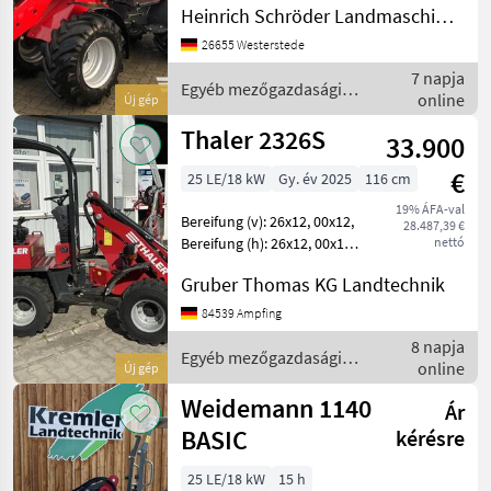
Heinrich Schröder Landmaschinen KG Westerstede
kW = 38 PS, Heckgewicht
Endplatte, Schnellgang 20
26655 Westerstede
km/h, hydraulische
7 napja
Werkzeugverriegelung,
Egyéb mezőgazdasági
online
Új gép
Rückhalte
erőgépek / Schäffer
Thaler 2326S
33.900
€
25 LE/18 kW
Gy. év 2025
116 cm
19% ÁFA-val
Bereifung (v): 26x12, 00x12,
28.487,39 €
Bereifung (h): 26x12, 00x12,
nettó
Geschwindigkeit: 20 km/h,
Gruber Thomas KG Landtechnik
Leergewicht: 1610 kg,
Gesamtgewicht: 1610 kg
84539 Ampfing
________ Technische
8 napja
Daten: Motor
Egyéb mezőgazdasági
online
Új gép
erőgépek / Thaler
Weidemann 1140
Ár
BASIC
kérésre
25 LE/18 kW
15 h