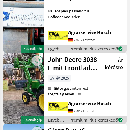
Schäffer
Ballenspieß passend für
Hoflader Radlader
Höhenverstellbar 3 lange
Zinken Stabile Ausführung
Agrarservice Busch
Neuwertig Egyéb
mezőgazdasági erőgépek
27612 Loxstedt
Majorsági rakodó
Egyéb
Premium Plus kereskedő
Használt gép
mezőgazdasági
John Deere 3038
Ár
erőgépek
/
E mit Frontlader
kérésre
Sonstige
300 E
Gy. év 2025
Ackerschlepper
!!!!!!Bitte gesamtenText
38 PS
sorgfältig lesen!!!!!!!!!
Krähen fressen frische
Agrarservice Busch
Maissaat: Diese Beize mit
Schwefel vergrämt Wild
27612 Loxstedt
Maissaatgut &
Egyéb
Premium Plus kereskedő
Használt gép
Maissatgutbeizmittel sehr g
mezőgazdasági