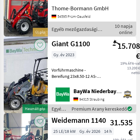
Motortyp: Diesel ________
Thome-Bormann GmbH
Schäffer-Lader Typ 3630 mit
ROPS-
54595 Prüm-Dausfeld
FahrerschutzdachKubota
10 napja
Diesel Motor D1703M-DI18
Egyéb mezőgazdasági
online
Új gép
KW =
erőgépek / Schäffer
Giant G1100
15.708
€
Gy. év 2023
19% ÁFA-val
13.200 €
Vorführmaschine -
nettó
Bereifung 23x8.50-12 AS-
GIANT Compact
Werkzeugaufnahme
BayWa Niederbayern
(mechanische
94315 Straubing
Verriegelung)-
Fahrerschutzdach-
Egyéb
Premium Arany kereskedő
Használt gép
Arbeitsscheinwerfer-
mezőgazdasági
Weidemann 1140
Pelikanschaufel 90 cmSta
31.535
erőgépek
/ Giant
€
25 LE/18 kW
Gy. év 2026
14 h
19% ÁFA-val