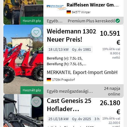
Reifen vorne verschließen
Raiffeisen Winzer GmbH Kies und Landtechnik
Reifen hinten ca. 30% Lader
ist reparaturbedürftig.
94577 Winzer
Beleuchtung,
Egyéb
Premium Plus kereskedő
Használt gép
mezőgazdasági
Weidemann 1302
10.591
erőgépek
/ Wacker
Neuer Preis!
€
Neuson
18 LE/13 kW
Gy. év 1981
19% ÁFA-val
8.900 €
nettó
Bereifung (v): 7.5L-15,
Bereifung (h): 7.5L-15,
Tragkraft: 700 kg,
MERKANTIL Export-Import GmbH
Motorhersteller: Mitsubishi,
17094 Pragsdorf
Motortyp: KE75, Diesel,
Knicklenkung ________ 2
24 napja
Használt gép
Egyéb mezőgazdasági
Zylinder Motor
online
erőgépek / Weidemann
Cast Genesis 25
26.180
Hoflader
€
Knicklader
25 LE/18 kW
Gy. év 2025
3 h
19% ÁFA-val
22.000 €
Kompaktlader
nettó