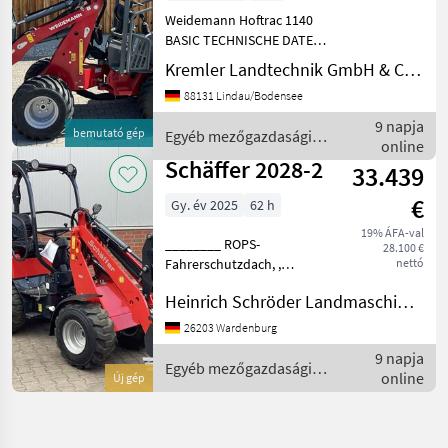
Weidemann Hoftrac 1140
BASIC TECHNISCHE DATEN
& AUSSTATTUNG • Zustand:
Kremler Landtechnik GmbH & Co.KG
Neumaschine • Modell:
88131 Lindau/Bodensee
Weidemann Hoftrac 1140 /
RL16 Basic • Bauart:
9 napja
bemutató gép
Egyéb mezőgazdasági
Knickgelenkter Radla
online
erőgépek / Weidemann
Schäffer 2028-2
33.439
€
Gy. év 2025
62 h
19% ÁFA-val
________ ROPS-
28.100 €
Fahrerschutzdach, ,
nettó
Technische Daten Schäffer
Heinrich Schröder Landmaschinen KG Wardenburg
2028-2:, Leistung: 18, 5 kW
(25 PS), Betriebsgewicht:
26203 Wardenburg
1.760 kg, Geschwindigkeit:
9 napja
15 km/h, Länge mit Stand
Egyéb mezőgazdasági
online
Új gép
erőgépek / Schäffer