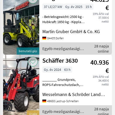
€
37 LE/27 kW
Gy. év 2025
15 h
19% ÁFA-val
- Betriebsgewicht: 2500 kg -
37.500 €
Hubkraft: 1850 kg - Kipplast:
nettó
2000kg - Hub Höhe:
Martin Gruber GmbH & Co. KG
2900mm - Bereifung: 31x15
50-15 - 20 km/h -
84405 Dorfen
hydrostatischer
28 napja
Allradantrieb - Automa
Egyéb mezőgazdasági
online
bemutató gép
erőgépek / Fliegl
Schäffer 3630
40.936
€
Gy. év 2024
63 h
19% ÁFA-val
________ Grundpreis,
34.400 €
ROPS-Fahrerschutzdach,
nettó
Kubota Diesel Motor
Wesselmann & Schröder Landmaschinen Lastrup-Schnelten
D1703M-DI, 18 KW = 25 PS,
Heckgewicht-Endplatte,
49688 Lastrup-Schnelten
hydr.
28 napja
Werkzeugverriegelung,
Egyéb mezőgazdasági
online
Új gép