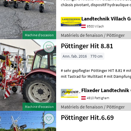
châssis pivotant, dispositif hydraulique de limitation d'épandage,
pneus ballon, panneaux de
Landtechnik Villach
9500 Villach
Matériels de fenaison / Pöttinger
Machine d’occasion
Pöttinger Hit 8.81
Ann. fab. 2016
770 cm
# sehr gepflegter Pöttinger HIT 8.81 # m
mit Tastrad für Multitast # mit Dämpfun
und Beleuchtung Réglage de
Flixeder Landtechni
4910 Pattigham
Matériels de fenaison / Pöttinger
Machine d’occasion
Pöttinger Hit.6.69