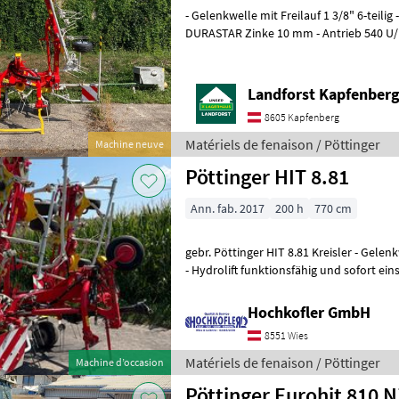
- Gelenkwelle mit Freilauf 1 3/8" 6-teilig
DURASTAR Zinke 10 mm - Antrieb 540 U/
Beleuchtung - hydraulische Vorgewende
Landforst Kapfenber
8605 Kapfenberg
Matériels de fenaison / Pöttinger
Machine neuve
Pöttinger HIT 8.81
Ann. fab. 2017
200 h
770 cm
gebr. Pöttinger HIT 8.81 Kreisler - Gelenkwelle - Beleuchtung - Tastrad
- Hydrolift funktionsfähig und sofort einsatzbereit Standort: 8551 Wies
Réglage de
Hochkofler GmbH
8551 Wies
Matériels de fenaison / Pöttinger
Machine d’occasion
Pöttinger Eurohit 810 