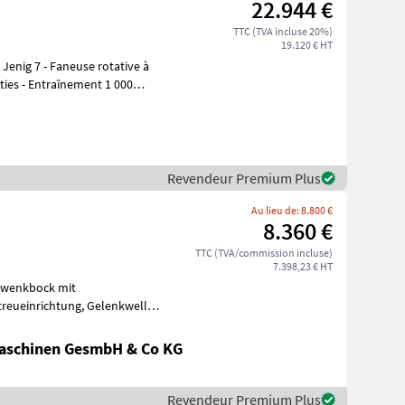
22.944 €
TTC (TVA incluse 20%)
19.120 € HT
rties - Entraînement 1 000
Revendeur Premium Plus
Au lieu de: 8.800 €
8.360 €
TTC (TVA/commission incluse)
7.398,23 € HT
Matériels
aschinen GesmbH & Co KG
Revendeur Premium Plus