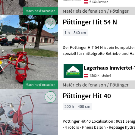
6130 Schwaz
Matériels de fenaison / Pöttinger
Machine d’occasion
Pöttinger Hit 54 N
1 h
540 cm
Der Pöttinger HIT 54 N ist ein kompakter 4
speziell für mittelgroße Betriebe und H
wurde.Hier sind die wichtigsten technis
Lagerhaus Innviertel-
4560 Kirchdorf
Matériels de fenaison / Pöttinger
Machine d’occasion
Pöttinger Hit 40
200 h
400 cm
Pöttinger Hit 40 Localisation : 9631 Jenig 7 - Largeur de travail : 400 cm
- 4 rotors - Pneus ballon - Repliage hydra
Arbre à cardan - A