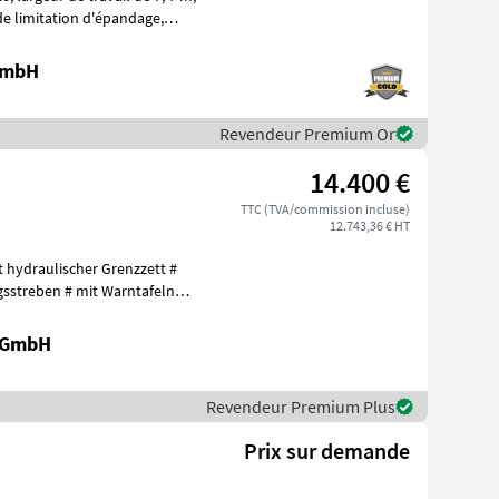
 GmbH
Revendeur Premium Or
14.400 €
TTC (TVA/commission incluse)
12.743,36 € HT
it hydraulischer Grenzzett #
gsstreben # mit Warntafeln
k GmbH
Revendeur Premium Plus
Prix sur demande