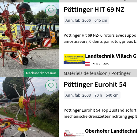
Pöttinger HIT 69 NZ
Ann. fab. 2006
645 cm
Pöttinger Hit 69 NZ- 6 rotors avec suppo
amortisseurs, 6 dents par rotor, pneus ballon, dispositif hydraulique
de réglage de la largeur de travail
Landtechnik Villach
9500 Villach
Matériels de fenaison / Pöttinger
Machine d’occasion
Pöttinger Eurohit 54
Ann. fab. 2008
70 h
540 cm
Pöttinger Eurohit 54 Top Zustand sofort verfügbar Dämpfungsstreben
mechanische Grenzzetteinrichtung gepflegter Zus
jeweils 6 Armen Zinkenv
Oberhofer Landtech