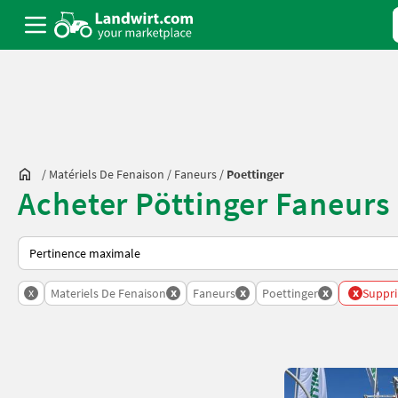
/
Matériels De Fenaison
/
Faneurs
/
Poettinger
Acheter Pöttinger Faneurs
Voici comment les annonces sont triées sur Landwirt.com
x
x
x
x
x
Materiels De Fenaison
Faneurs
Poettinger
Suppri