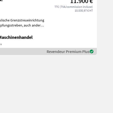
11.900 €
TTC (TVA/commission incluse)
10.530,97 € HT
ulische Grenzstreueinrichtung
 Maschinenhandel
au
Revendeur Premium Plus