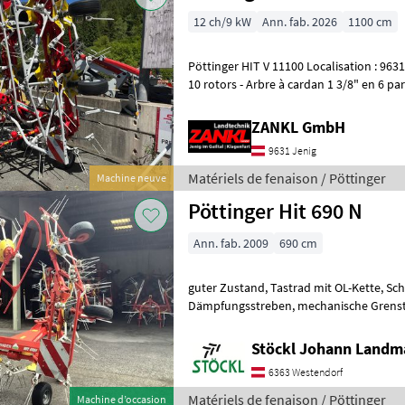
12 ch/9 kW
Ann. fab. 2026
1100 cm
Pöttinger HIT V 11100 Localisation : 9631 Jenig 7 - Faneuse rotative à
10 rotors - Arbre à cardan 1 3/8" en 6 pa
tr/min - Attelage
ZANKL GmbH
9631 Jenig
Matériels de fenaison / Pöttinger
Machine neuve
Pöttinger Hit 690 N
Ann. fab. 2009
690 cm
guter Zustand, Tastrad mit OL-Kette, Schwenkbock mit
Dämpfungsstreben, mechanische Grenstreueinrichtung, Gelenkwelle,
Standort Westendorf (A) Faneuse porté 
Stöckl Johann Landm
6363 Westendorf
Matériels de fenaison / Pöttinger
Machine d’occasion