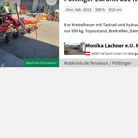
Ann. fab. 2012
500 h
810 cm
8 er Kreiselheuer mit Tastrad und hydra
nur 950 kg. Topzustand, Breitreifen, Dämpfungsstreben, auch andere
Größen und Marken auf Lager v
Monika Lachner e.U.
4890 Weißenkirchen im Atterg
Matériels de fenaison / Pöttinger
Machine d’occasion