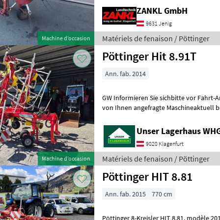
ZANKL GmbH
9631 Jenig
Matériels de fenaison / Pöttinger
Machine d’occasion
Pöttinger Hit 8.91T
Ann. fab. 2014
GW Informieren Sie sichbitte vor Fahrt-Antritt telefonisch, ob die
von Ihnen angefragte Maschineaktuell be
inserieren auch Maschinen, die s
Unser Lagerhaus WHG,
9020 Klagenfurt
Matériels de fenaison / Pöttinger
Machine d’occasion
Pöttinger HIT 8.81
Ann. fab. 2015
770 cm
Pöttinger 8-Kreisler HIT 8.81, modèle 2016, largeur de travail de 7, 7 m,