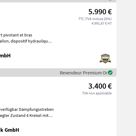
5.990 €
TTC (TVA incluse 20%)
4.991,67 € HT
rt pivotant et bras
 GmbH
Revendeur Premium Or
3.400 €
TVA non applicable
tand 4 Kreisel mit
nik GmbH