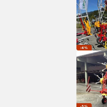
-4 %
-5 %