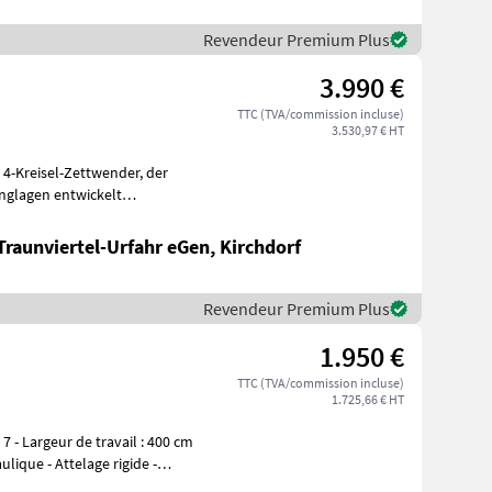
Revendeur Premium Plus
3.990 €
TTC (TVA/commission incluse)
3.530,97 € HT
-Kreisel-Zettwender, der
anglagen entwickelt
Traunviertel-Urfahr eGen, Kirchdorf
Revendeur Premium Plus
1.950 €
TTC (TVA/commission incluse)
1.725,66 € HT
ulique - Attelage rigide -