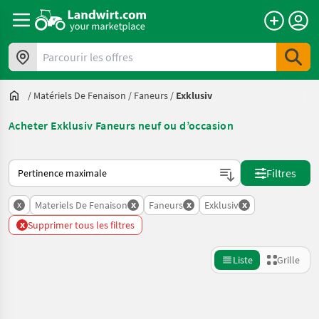
Parcourir les offres
/
Matériels De Fenaison
/
Faneurs
/
Exklusiv
Acheter Exklusiv Faneurs neuf ou d’occasion
Voici comment les annonces sont triées sur Landwirt.com
Filtres
x
x
x
x
Materiels De Fenaison
Faneurs
Exklusiv
x
Supprimer tous les filtres
Liste
Grille