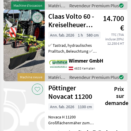
und hohe Arbeitsleistung
Matériels
Revendeur Premium Plus
Machine d’occasion
benötigen. Mit
de
Claas Volto 60 -
14.700
fenaison
/
Kreiselheuer
€
Pöttinger
5,8m
Ann. fab. 2026
1 h
580 cm
TTC (TVA
incluse 20%)
Kreisler/Zetter
12.250 € HT
✅ Tastrad, hydraulisches
Pralltuch, Beleuchtung ✅
Das Kreiselheuer Claas
Wimmer GmbH
VOLTO 60, Baujahr 2025,
bietet eine Arbeitsbreite
4633 Kematen
von 5, 80m und ist noch
Matériels
Revendeur Premium Plus
Machine neuve
unbenutzt. Es üb
de
Pöttinger
Prix
fenaison
/ Claas
Novacat 11200
sur
demande
Ann. fab. 2026
1100 cm
Novaca H 11200
Großflächenmäher zum
kaufen und mieten.