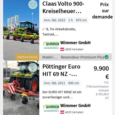
Claas Volto 900-
Prix
fenaison
/ Krone
Kreiselheuer
sur
demande
8,7m
Ann. fab. 2023
1 h
870 cm
Kreisler/Zetter
✅ 8, 7m Arbeitsbreite,
(9m)
Tastrad,
Zinkenverlustsicherung ✅
Wimmer GmbH
Das Kreiselheuer Claas
VOLTO 900, Baujahr 2023,
4633 Kematen
bietet eine Arbeitsbreite
Matériels
Revendeur Premium Plus
Machine neuve
von 8, 70m und ist noch
de
Pöttinger Euro
unbenutzt
9.900
fenaison
/ Claas
HIT 69 NZ -
€
gebrauchter
Ann. fab. 2011
690 cm
TTC
(TVA/commission
Kreisler 7m
incluse)
Der EURO HIT 69NZ ist ein
8.761,06 €
zuverlässiger und
HT
effizienter Kreiselheuer,
Wimmer GmbH
ideal für Betriebe, die eine
saubere Futteraufbereitung
4633 Kematen