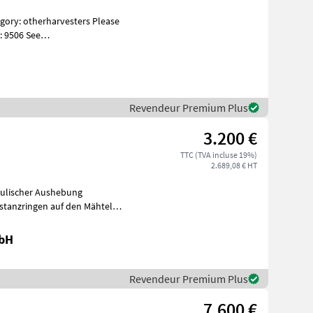
: 9506 See
es Specif
Revendeur Premium Plus
3.200 €
TTC (TVA incluse 19%)
2.689,08 € HT
aulischer Aushebung
stanzringen auf den Mähteller
rbe
mbH
Revendeur Premium Plus
7.600 €