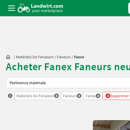
/
Matériels De Fenaison
/
Faneurs
/
Fanex
Acheter Fanex Faneurs neu
Voici comment les annonces sont triées sur Landwirt.com
x
x
x
x
x
Materiels De Fenaison
Faneurs
Fanex
Supprimer t