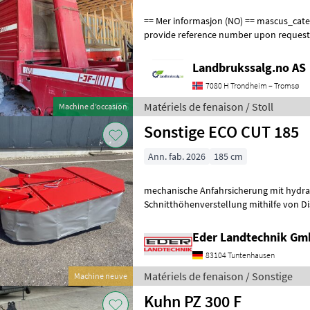
== Mer informasjon (NO) == mascus_category: otherharvesters Please
provide reference number upon request
en.landbrukssalg.no/9506 for more imag
Landbrukssalg.no AS
7080 H Trondheim – Tromsø
Matériels de fenaison / Stoll
Machine d’occasion
Sonstige ECO CUT 185
Ann. fab. 2026
185 cm
mechanische Anfahrsicherung mit hydr
Schnitthöhenverstellung mithilfe von Di
Schlüssel für Messerschnellwechsel A
Eder Landtechnik G
83104 Tuntenhausen
Matériels de fenaison / Sonstige
Machine neuve
Kuhn PZ 300 F