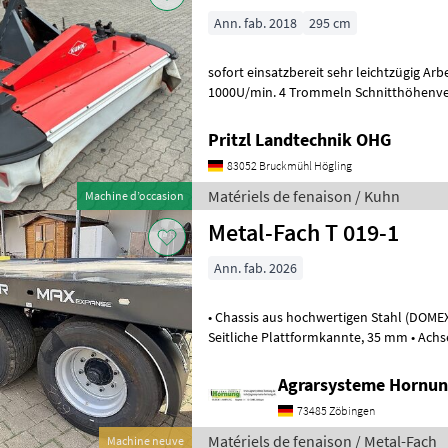
Ann. fab. 2018
295 cm
sofort einsatzbereit sehr leichtzügig Arb
1000U/min. 4 Trommeln Schnitthöhenver
Entlastung Gelenkwelle Faucheuses
Pritzl Landtechnik OHG
83052 Bruckmühl Högling
Matériels de fenaison / Kuhn
Machine d’occasion
Metal-Fach T 019-1
Ann. fab. 2026
• Chassis aus hochwertigen Stahl (DOMEX), • Boden 3 mm / erhöhte
Seitliche Plattformkannte, 35 mm • Achsen 300 x 90 / Q80 /1850 mm 8
Bolzen / ADR Federung, • Deic
Agrarsysteme Hornun
73485 Zöbingen
Matériels de fenaison / Metal-Fach
Machine neuve