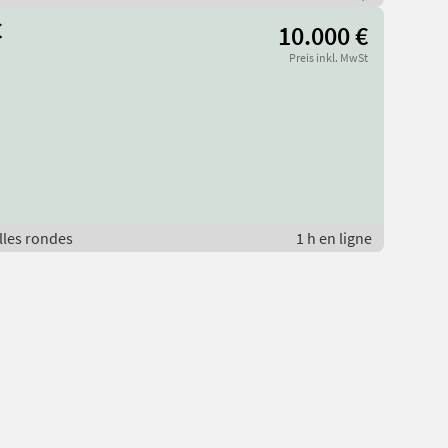
C
10.000 €
Preis inkl. MwSt
lles rondes
1 h en ligne