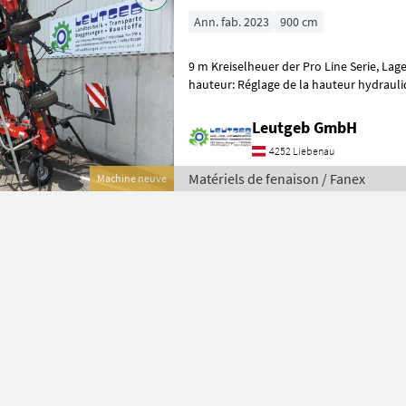
Ann. fab. 2023
900 cm
9 m Kreiselheuer der Pro Line Serie, Lagermaschine, Réglage de la
hauteur: Réglage de la hauteur hydrauliq
Équipement d'épandage frontière,
Leutgeb GmbH
4252 Liebenau
Matériels de fenaison / Fanex
Machine neuve