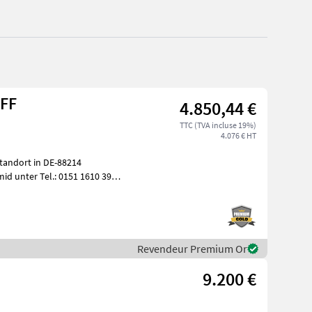
-FF
4.850,44 €
TTC (TVA incluse 19%)
4.076 € HT
tandort in DE-88214
id unter Tel.: 0151 1610 3978
D
Revendeur Premium Or
9.200 €