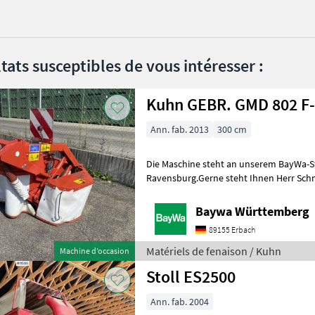
tats susceptibles de vous intéresser :
Kuhn GEBR. GMD 802 F
Ann. fab. 2013
300 cm
Die Maschine steht an unserem BayWa-S
Ravensburg.Gerne steht Ihnen Herr Schm
für Ihre Anfrage zur Verfügung!Kuhn GM
Baywa Württemberg
89155 Erbach
Matériels de fenaison / Kuhn
Machine d’occasion
Stoll ES2500
Ann. fab. 2004