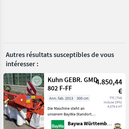
Metal-Fach
Pöttinger
Krone
Claas
Autres résultats susceptibles de vous
Kuhn
intéresser :
Fella
Afficher
Kuhn GEBR. GMD
4.850,44
tous
802 F-FF
les 36
€
Ann. fab. 2013
300 cm
TTC (TVA
MARKETPLACE
incluse 19%)
4.076 € HT
Die Maschine steht an
Offres des
Petites
Marketplace
unserem BayWa-Standort
distributeurs
annonces
in DE-88214
Baywa Württemberg
Ravensburg.Gerne steht