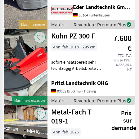
hydraulischer Aushebung
Eder Landtechnik GmbH
Schnitthöhenverstellung
mithilfe von Distanzringen
83104 Tuntenhausen
auf den Mähteller Schlüssel
Matériels
Revendeur Premium Plus
Machine neuve
für Messerschnellwechsel
de
Kuhn PZ 300 F
Arbe
7.600
fenaison
/
€
Ann. fab. 2018
295 cm
Sonstige
TTC (TVA
incluse 19%)
sofort einsatzbereit sehr
6.386,55 €
leichtzügig Arbeitsbreite 2,
HT
95 m Antriebssatz
1000U/min. 4 Trommeln
Pritzl Landtechnik OHG
Schnitthöhenverstellung 2
83052 Bruckmühl Högling
Federn für Entlastung
Gelenkwelle Faucheuses
Matériels
Revendeur Premium Plus
Machine d’occasion
de
Metal-Fach T
Prix
fenaison
/ Kuhn
019-1
sur
demande
Ann. fab. 2026