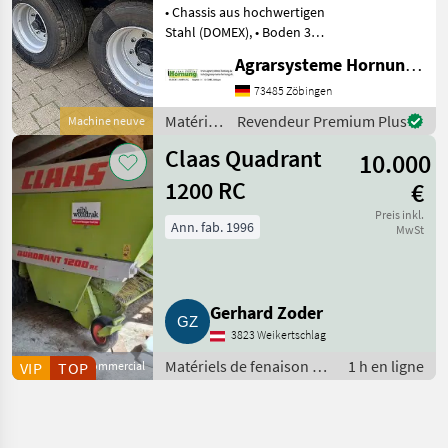
• Chassis aus hochwertigen
Stahl (DOMEX), • Boden 3
mm / erhöhte Seitliche
Agrarsysteme Hornung GmbH & Co. KG
Plattformkannte, 35 mm •
Achsen 300 x 90 / Q80 /1850
73485 Zöbingen
mm 8 Bolzen / ADR
Matériels
Revendeur Premium Plus
Machine neuve
Federung, • Deic
de
Claas Quadrant
10.000
fenaison
/ Metal-
1200 RC
€
Fach
Preis inkl.
Ann. fab. 1996
MwSt
Gerhard Zoder
3823 Weikertschlag
Matériels de fenaison /
1 h en ligne
VIP
Fournisseur commercial
TOP
Presses à balles rondes