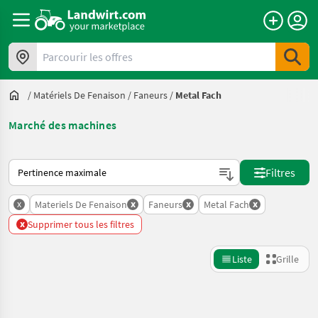
Parcourir les offres
/
Matériels De Fenaison
/
Faneurs
/
Metal Fach
Marché des machines
Voici comment les annonces sont triées sur Landwirt.com
Filtres
x
x
x
x
Materiels De Fenaison
Faneurs
Metal Fach
x
Supprimer tous les filtres
Liste
Grille