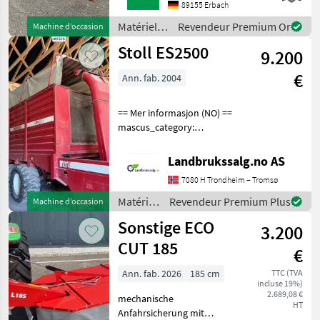
Ihnen Herr Schmid unter
89155 Erbach
Tel.: 0151 1610 3978 für Ihre
Matériels
Revendeur Premium Or
Machine d’occasion
Anfrage zur
de
Stoll ES2500
Verfügung!Kuhn GMD
9.200
fenaison /
Kuhn
€
Ann. fab. 2004
== Mer informasjon (NO) ==
mascus_category:
otherharvesters Please
provide reference number
Landbrukssalg.no AS
upon request: 9506 See
7080 H Trondheim – Tromsø
en.landbrukssalg.no/9506
for more images Specif
Matériels
Revendeur Premium Plus
Machine d’occasion
de
Sonstige ECO
3.200
fenaison
/ Stoll
CUT 185
€
Ann. fab. 2026
185 cm
TTC (TVA
incluse 19%)
2.689,08 €
mechanische
HT
Anfahrsicherung mit