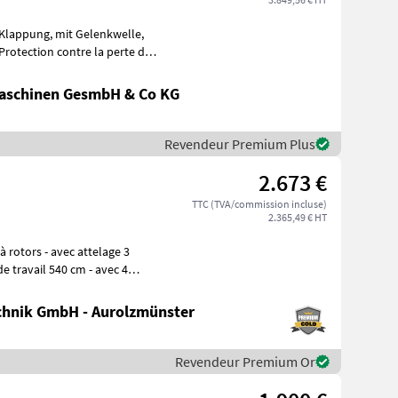
aschinen GesmbH & Co KG
Revendeur Premium Plus
2.673 €
TTC (TVA/commission incluse)
2.365,49 € HT
hnik GmbH - Aurolzmünster
Revendeur Premium Or