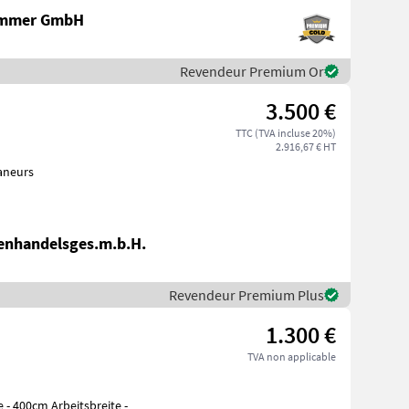
ammer GmbH
Revendeur Premium Or
3.500 €
TTC (TVA incluse 20%)
2.916,67 € HT
on Faneurs
enhandelsges.m.b.H.
Revendeur Premium Plus
1.300 €
TVA non applicable
 - 400cm Arbeitsbreite -