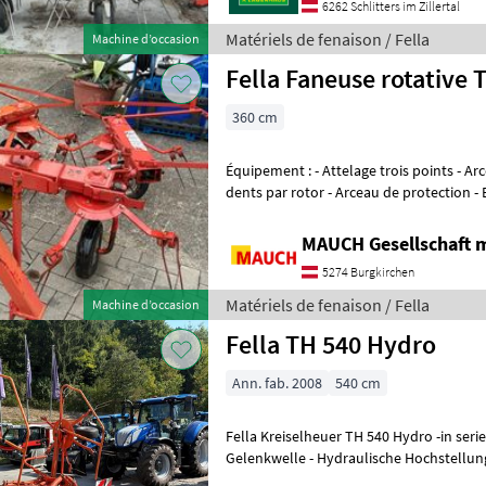
6262 Schlitters im Zillertal
Matériels de fenaison / Fella
Machine d’occasion
Fella Faneuse rotative 
360 cm
Équipement : - Attelage trois points - Arceau de protection - 4 bras à
dents par rotor - Arceau de protection -
Largeur de travail : 3
MAUCH Gesellschaft m
5274 Burgkirchen
Matériels de fenaison / Fella
Machine d’occasion
Fella TH 540 Hydro
Ann. fab. 2008
540 cm
Fella Kreiselheuer TH 540 Hydro -in serienmäßiger Ausführung -mit
Gelenkwelle - Hydraulische Hochstellung - Randstreueinrichtun
betriebsfähig !! Stand