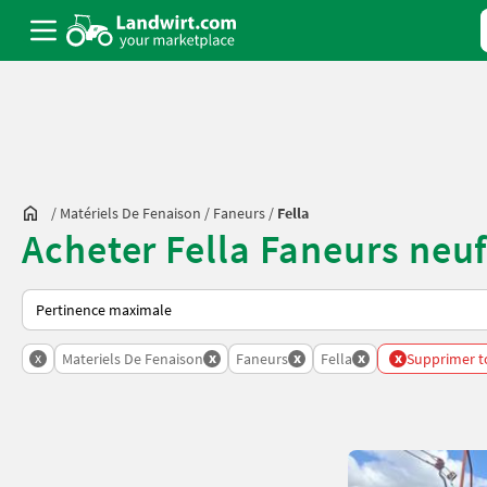
/
Matériels De Fenaison
/
Faneurs
/
Fella
Acheter Fella Faneurs neu
Voici comment les annonces sont triées sur Landwirt.com
x
x
x
x
x
Materiels De Fenaison
Faneurs
Fella
Supprimer to