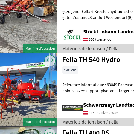
gezogener Fella 6-Kreisler, hydraulische Klappung, mit Gelenkwelle,
guter Zustand, Standort Westendorf (B) Protection contre la perte de
dents Matériels de fenaison
Stöckl Johann Landm
6363 Westendorf
Matériels de fenaison / Fella
Machine d’occasion
Fella TH 540 Hydro
540 cm
Référence informatique : 63849 Faneuse à rotors - avec attelage 3
points - avec support pivotant - largeur de travail 540 cm - avec 4
rotors équipés chacun de 6 d
Schwarzmayr Landtec
4971 Aurolzmünster
Matériels de fenaison / Fella
Machine d’occasion
Fella TH 400 DS