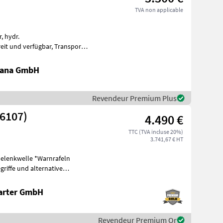
TVA non applicable
ge de l
rana GmbH
Revendeur Premium Plus
26107)
4.490 €
TTC (TVA incluse 20%)
3.741,67 € HT
Gelenkwelle *Warnrafeln
riffe und alternative
eis
arter GmbH
Revendeur Premium Or