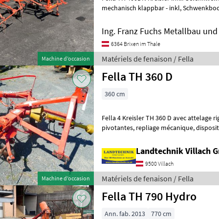
mechanisch klappbar - inkl, Schwenkbock - Grenzstreueinrichtung - 4
Kreisler mit 5 Armen - Ei
Ing. Franz Fuchs Metallbau u
6364 Brixen im Thale
Matériels de fenaison / Fella
Machine d’occasion
Fella TH 360 D
360 cm
Fella 4 Kreisler TH 360 D avec attelage ri
pivotantes, repliage mécanique, dispositif mécanique de limitation
d'épandage, 4 dents par rotor,
Landtechnik Villach
9500 Villach
Matériels de fenaison / Fella
Machine d’occasion
Fella TH 790 Hydro
Ann. fab. 2013
770 cm