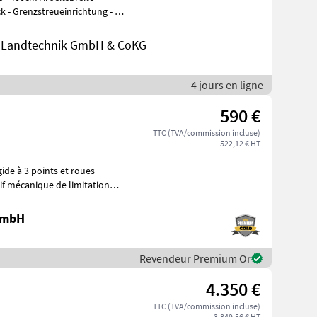
nd Landtechnik GmbH & CoKG
4 jours en ligne
590 €
TTC (TVA/commission incluse)
522,12 € HT
gide à 3 points et roues
 GmbH
Revendeur Premium Or
4.350 €
TTC (TVA/commission incluse)
3.849,56 € HT