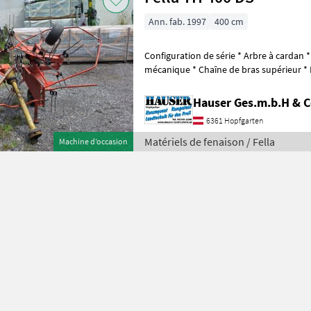
Ann. fab. 1997
400 cm
Configuration de série * Arbre à cardan * En état de marche * Repliage
mécanique * Chaîne de bras supérieur * Poids à vide de seulement
213 kg * 5 bras porte-d
Hauser Ges.m.b.H & 
6361 Hopfgarten
Matériels de fenaison / Fella
Machine d’occasion