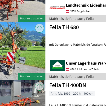
Landtechnik Eidenh
5274 Burgkirchen
Matériels de fenaison / Fella
Machine d’occasion
Fella TH 680
mit Gelenkwelle Matériels de fenais
Unser Lagerhaus War
6262 Schlitters im Zillertal
Matériels de fenaison / Fella
Machine d’occasion
Fella TH 400DN
Ann. fab. 1999
200 h
400 cm
Fella TH 400DN Kreisler inkl. Gelenkwelle