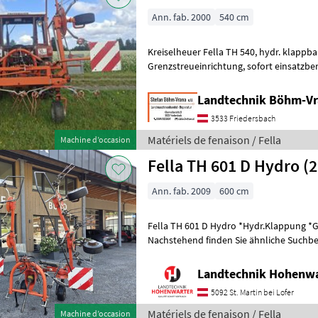
Ann. fab. 2000
540 cm
Kreiselheuer Fella TH 540, hydr. klappbar, hydr.
Grenzstreueinrichtung, sofort einsatzbereit und verfügbar, Transport
ev. möglich Réglage de la hauteur: Régla
Landtechnik Böhm-V
3533 Friedersbach
Matériels de fenaison / Fella
Machine d’occasion
Fella TH 601 D Hydro (
Ann. fab. 2009
600 cm
Fella TH 601 D Hydro *Hydr.Klappung *
Nachstehend finden Sie ähnliche Suchbeg
Bezeichnungen für Kreisler Keywords: Kr
Landtechnik Hohenw
5092 St. Martin bei Lofer
Matériels de fenaison / Fella
Machine d’occasion