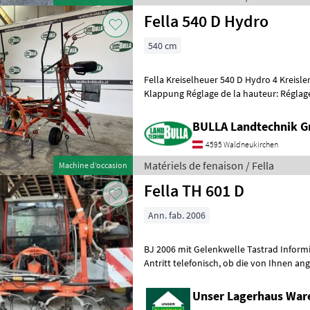
Fella 540 D Hydro
540 cm
Fella Kreiselheuer 540 D Hydro 4 Kreis
Klappung Réglage de la hauteur: Réglage
Faneuse porté, Équipement d'épan
BULLA Landtechnik 
4595 Waldneukirchen
Matériels de fenaison / Fella
Machine d’occasion
Fella TH 601 D
Ann. fab. 2006
BJ 2006 mit Gelenkwelle Tastrad Informieren Sie sich bitte vor Fahrt-
Antritt telefonisch, ob die von Ihnen angefragte Maschine aktuell bei
uns am Lager steht. Wir
Unser Lagerhaus War