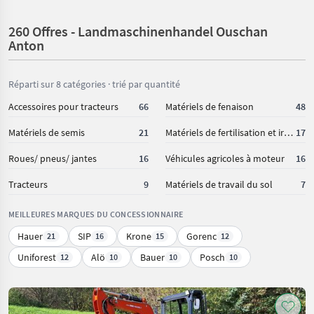
Insgesamt ein großartiger Betrieb mit Landwirtschaftlichen
260 Offres - Landmaschinenhandel Ouschan
Hintergrund und Erfahrung. Tip Top Empfehlenswert
Anton
Hannes S.
,am 07-06-2023
Top Betrieb, sehr große Auswahl und viele Maschinen
Réparti sur 8 catégories · trié par quantité
lagernd und verfügbar. Kaufabwicklungen problemlos und
Accessoires pour tracteurs
66
Matériels de fenaison
48
ein Betrieb mit Handschlagqualität. Eintausch von
Matériels de semis
21
Matériels de fertilisation et irrigation
17
Altgeräten immer zu sehr fairen Preisen! Kann ich nur
weiterempfehlen. Bin schon jahrelang ein sehr zufriedener
Roues/ pneus/ jantes
16
Véhicules agricoles à moteur
16
Kunde.
Tracteurs
9
Matériels de travail du sol
7
MEILLEURES MARQUES DU CONCESSIONNAIRE
Hauer
SIP
Krone
Gorenc
21
16
15
12
Uniforest
Alö
Bauer
Posch
12
10
10
10