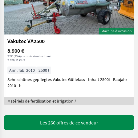
Machine d’occasion
Vakutec VA2500
8.900 €
TTC (TVA/commission incluse)
7.876,11 € HT
Ann. fab. 2010
2500 l
Sehr schönes gepflegtes Vakutec Güllefass - Inhalt 2500l - Baujahr
2010 - h
Matériels de fertilisation et irrigation /
Les 260 offres de ce vendeur