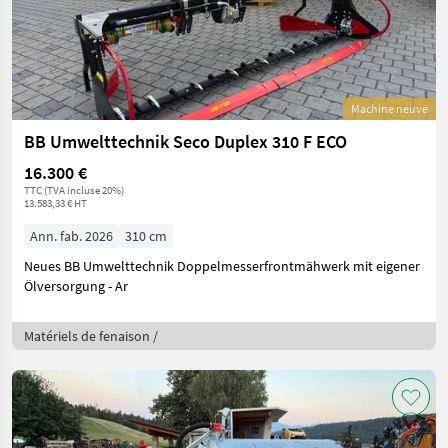
Machine neuve
BB Umwelttechnik Seco Duplex 310 F ECO
16.300 €
TTC (TVA incluse 20%)
13.583,33 € HT
Ann. fab. 2026
310 cm
Neues BB Umwelttechnik Doppelmesserfrontmähwerk mit eigener
Ölversorgung - Ar
Matériels de fenaison /