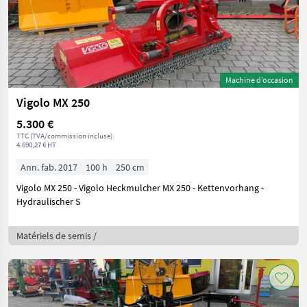
Machine d’occasion
Vigolo MX 250
5.300 €
TTC (TVA/commission incluse)
4.690,27 € HT
Ann. fab. 2017
100 h
250 cm
Vigolo MX 250 - Vigolo Heckmulcher MX 250 - Kettenvorhang -
Hydraulischer S
Matériels de semis /