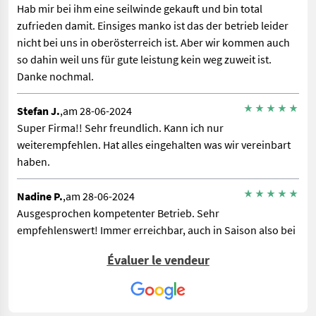
Hab mir bei ihm eine seilwinde gekauft und bin total
zufrieden damit. Einsiges manko ist das der betrieb leider
nicht bei uns in oberösterreich ist. Aber wir kommen auch
so dahin weil uns für gute leistung kein weg zuweit ist.
Danke nochmal.
Stefan J.
,am 28-06-2024
Super Firma!! Sehr freundlich. Kann ich nur
weiterempfehlen. Hat alles eingehalten was wir vereinbart
haben.
Nadine P.
,am 28-06-2024
Ausgesprochen kompetenter Betrieb. Sehr
empfehlenswert! Immer erreichbar, auch in Saison also bei
Ernte, mähen etc. wenn schnell und sofort ein Problem
Évaluer le vendeur
behoben werden muss, ist stets eine Lösung möglich.
Personal aufmerksam, interessiert und lösungsorient.
Termine werden eingehalten und die Beratung vom Chef ist
sehr ausführlich, umfangreich und Fakten orientiert.