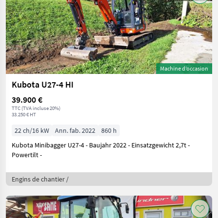
Machine d’occasion
Kubota U27-4 HI
39.900 €
TTC (TVA incluse 20%)
33.250 € HT
22 ch/16 kW
Ann. fab. 2022
860 h
Kubota Minibagger U27-4 - Baujahr 2022 - Einsatzgewicht 2,7t -
Powertilt -
Engins de chantier /