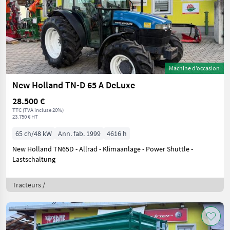
Machine d’occasion
New Holland TN-D 65 A DeLuxe
28.500 €
TTC (TVA incluse 20%)
23.750 € HT
65 ch/48 kW
Ann. fab. 1999
4616 h
New Holland TN65D - Allrad - Klimaanlage - Power Shuttle -
Lastschaltung
Tracteurs /