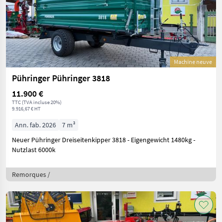
Machine neuve
Pühringer Pühringer 3818
11.900 €
TTC (TVA incluse 20%)
9.916,67 € HT
Ann. fab. 2026
7 m³
Neuer Pühringer Dreiseitenkipper 3818 - Eigengewicht 1480kg -
Nutzlast 6000k
Remorques /