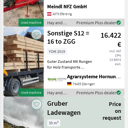
Meindl NFZ GmbH
4070 Eferding
Hay and
Premium Plus dealer
Used machine
forage
Sonstige S12 =
16.422
equipment /
Sonstige
16 to ZGG
€
YOM 2019
incl. VAT
19%
13.800 €
Guter Zustand Mit Rungen
excl.
für Holz-Transporte
Standort 84... Bei Fragen
Agrarsysteme Hornung GmbH & Co. KG
einfach melden Thomas
0171 80 89 838 Hay and
73485 Zöbingen
forage equipment Bale
Hay and
Premium Plus dealer
Used machine
trailers
forage
Gruber
Price
equipment /
Sonstige
on
Ladewagen
request
35 m³