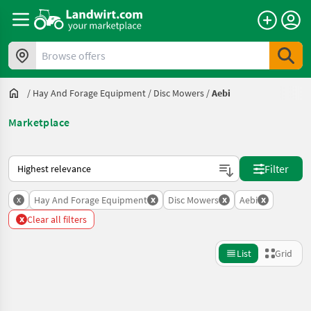
Browse offers
/
Hay And Forage Equipment
/
Disc Mowers
/
Aebi
Marketplace
This is how sorting works on Landwirt.com
Filter
x
x
x
x
Hay And Forage Equipment
Disc Mowers
Aebi
x
Clear all filters
List
Grid