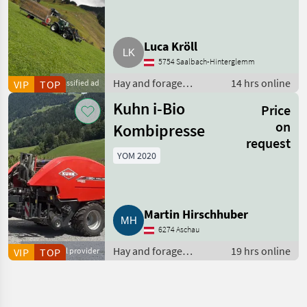
Luca Kröll
5754 Saalbach-Hinterglemm
Hay and forage
14 hrs online
VIP
TOP
Classified ad
equipment / Silage
Kuhn i-Bio
Price
loader wagons
on
Kombipresse
request
YOM 2020
Martin Hirschhuber
6274 Aschau
Hay and forage
19 hrs online
VIP
Commercial provider
TOP
equipment / Pressing-
wrapping
combinations