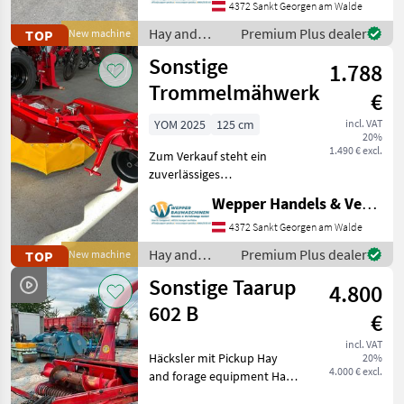
Arbeitsbreite: 135 cm -
4372 Sankt Georgen am Walde
Gewicht: 280 kg -
Hay and
Premium Plus dealer
TOP
New machine
Leistungsbedarf: Ab 18 PS
forage
Sonstige
bis ca
1.788
equipment /
Sonstige
Trommelmähwerk
€
YOM 2025
125 cm
incl. VAT
20%
1.490 € excl.
Zum Verkauf steht ein
zuverlässiges
Trommelmähwerk der
Wepper Handels & Vermietungs GmbH
Marke Wirax mit einer
kompakten Arbeitsbreite
4372 Sankt Georgen am Walde
von 1, 25 m. Dieses Modell
Hay and
Premium Plus dealer
TOP
New machine
eignet sich hervorragend
forage
Sonstige Taarup
für Besitze
4.800
equipment /
Sonstige
602 B
€
incl. VAT
Häcksler mit Pickup Hay
20%
4.000 € excl.
and forage equipment Hay
mowers