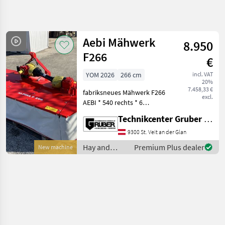
Refine
search
Aebi Mähwerk
8.950
Category
Place
Filter
4
F266
€
Show
YOM 2026
266 cm
incl. VAT
CURRENT
Reset
1
20%
PATH
7.458,33 €
results
fabriksneues Mähwerk F266
excl.
Agriculture
AEBI * 540 rechts * 6
technology
Mähscheiben mit
Technikcenter Gruber GmbH
Hay And
Klingenschnellwechsler *
Forage
450 kg * Gelenkwelle *
9300 St. Veit an der Glan
Equipment
pulverbeschichtet Sofort
Hay and
Premium Plus dealer
New machine
Disc
einsatzbereit. Lagern
forage
Mowers
equipment /
Aebi
Aebi
SELECT
CATEGORY
Aebi