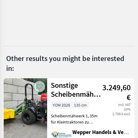
Pöttinger
Krone
Kuhn
Claas
Other results you might be interested
in:
Vicon
Show
Sonstige
all 49
3.249,60
Scheibenmähwerk
€
MARKETPLACE
135 cm – NEU
YOM 2026
135 cm
incl. VAT
Dealer
Marketplace
Classifieds
20%
offers
2.708 € excl.
Scheibenmähwerk 1, 35m
für Kleintraktoren zu
verkaufen. Allgemeine
Wepper Handels & Vermietungs GmbH
Informationen: -