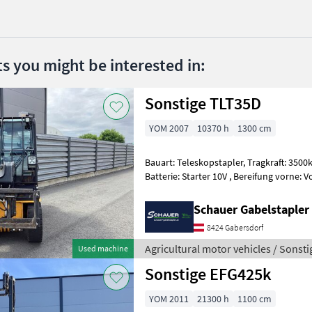
ts you might be interested in:
Sonstige TLT35D
YOM 2007
10370 h
1300 cm
Bauart: Teleskopstapler, Tragkraft: 3500kg, Hubhöhe: 4400mm,
Batterie: Starter 10V , Bereifung vorne: Vollgummi Einfach 60 - 80% ,
Bereifung hinten: Vollgummi Einfac
Schauer Gabelstaple
8424 Gabersdorf
Agricultural motor vehicles / Sonsti
Used machine
Sonstige EFG425k
YOM 2011
21300 h
1100 cm