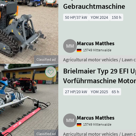
Gebrauchtmaschine
50 HP/37 kW
YOM 2024
150 h
Marcus Matthes
15749 Mittenwalde
Agricultural motor vehicles / Lawn c
Classified ad
Brielmaier Typ 29 EFI 
Vorführmaschine Moto
27 HP/20 kW
YOM 2025
65 h
Marcus Matthes
15749 Mittenwalde
Agricultural motor vehicles / Lawn c
Classified ad