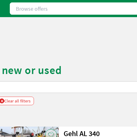
Browse offers
 new or used
x
Clear all filters
Gehl AL 340