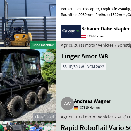
Bauart: Elektrostapler, Tragkraft: 2500kg, Hubhöhe: 4450mm,
Bauhöhe: 2060mm, Freihub: 1530mm, Gabellänge: 1200mm, Batterie:
Hawker PzS Bj. 2017 80V 650Ah , Ber
Schauer Gabelstaple
8424 Gabersdorf
Agricultural motor vehicles / Sonsti
Used machine
Tinger Amor W8
68 HP/50 kW
YOM 2022
Andreas Wagner
37619 Hehlen
Agricultural motor vehicles / ATV/ 
Classified ad
Rapid Roboflail Vario 