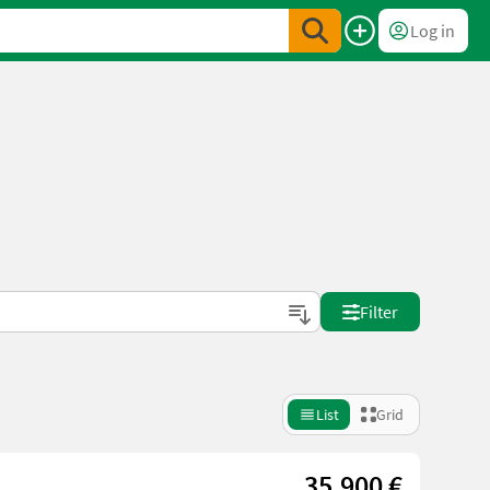
Log in
Filter
List
Grid
35.900 €