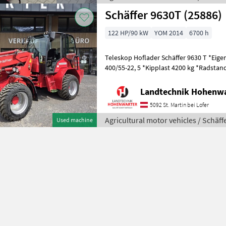
Schäffer 9630T (25886)
122 HP/90 kW
YOM 2014
6700 h
Teleskop Hoflader Schäffer 9630 T *Eigen
400/55-22, 5 *Kipplast 4200 kg *Radstan
20 km/h *Wenderadius innen 4.7
Landtechnik Hohenw
5092 St. Martin bei Lofer
Agricultural motor vehicles / Schäff
Used machine