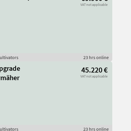
VAT not applicable
ultivators
23 hrs online
Upgrade
45.220 €
rmäher
VAT not applicable
ultivators
23 hrs online