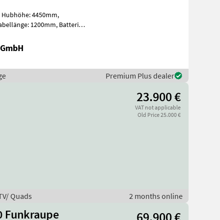
eifung
r GmbH
ge
Premium Plus dealer
23.900 €
VAT not applicable
Old Price 25.000 €
UTV/ Quads
2 months online
50 Funkraupe
69.900 €