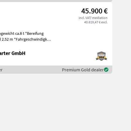
45.900 €
incl. VAT/ mediation
40.619,47 € excl.
gewicht ca.8 t *Bereifung
d 2.52 m *Fahrgeschwindigkeit
arter GmbH
er
Premium Gold dealer