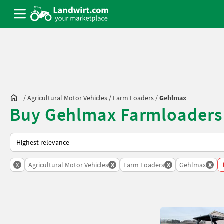
/
Agricultural Motor Vehicles
/
Farm Loaders
/
Gehlmax
Buy Gehlmax Farmloaders
This is how sorting works on Landwirt.com
x
x
x
x
Agricultural Motor Vehicles
Farm Loaders
Gehlmax