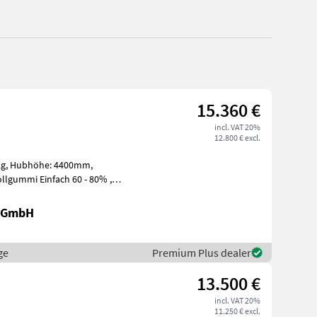
15.360 €
incl. VAT 20%
12.800 € excl.
r GmbH
ge
Premium Plus dealer
13.500 €
incl. VAT 20%
11.250 € excl.