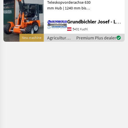
Teleskopvorderachse 630
mm Hub ( 1240 mm bis
1870 mm)
Teleskopfrontlader 900 mm
Grundbichler Josef - Landmaschinen
Hub Euroaufnahme
5431 Kuchl
Hochwertiger Stahlbau
Fahrgestell mit
Agricultural
Premium Plus dealer
New machine
Pulverbeschichtung 4 Zylid
motor
vehicles /
Ostler