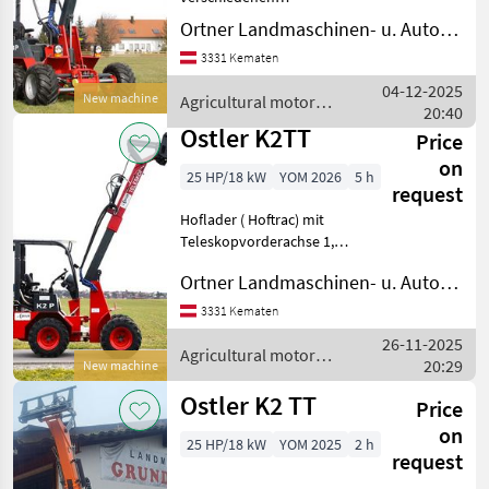
Ausführungen möglich, K2
Ortner Landmaschinen- u. Autohandel
Weidemann
TT mit Spezialausstattung
3331 Kematen
ab ende Februar zu
besichtigen, näheres tel.
Thaler
04-12-2025
New machine
Agricultural motor
Agricultural motor vehicles
20:40
vehicles / Ostler
F
Ostler K2TT
Schäffer
Price
on
25 HP/18 kW
YOM 2026
5 h
Fuchs
request
Hoflader ( Hoftrac) mit
Giant
Teleskopvorderachse 1,
24m - 1, 87m breite (mit
Show
Ortner Landmaschinen- u. Autohandel
ausgefahrener Achse),
all 51
Teleskopfrontlader mit
3331 Kematen
900mm Hub 1400kg
MARKETPLACE
26-11-2025
Hubkraft, Hubhöhe 3, 71m,
Agricultural motor
20:29
New machine
Heckhydr
vehicles / Ostler
Dealer
Marketplace
Classifieds
Ostler K2 TT
offers
Price
on
25 HP/18 kW
YOM 2025
2 h
request