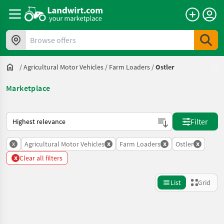
Browse offers
/
Agricultural Motor Vehicles
/
Farm Loaders
/
Ostler
Marketplace
This is how sorting works on Landwirt.com
Filter
x
x
x
x
Agricultural Motor Vehicles
Farm Loaders
Ostler
x
Clear all filters
List
Grid