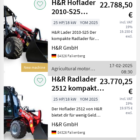
H&R Hoflader
22.788,50
2010-S25
€
Radlader Lader
25 HP/18 kW
YOM 2025
incl. VAT
19%
mit schmaler Sp
19.150 €
H&R Lader 2010-S25 Der
excl.
kompakte Radlader für
vielseitige Einsätze mit
H&R GmbH
offener Kabine und
84326 Falkenberg
Schmalspur Mit einem
kraftvollen 25 PS 3-Zylinder
17-02-2025
New machine
Agricultural motor
Perkins Turbo Motor aus
08:30
vehicles / H&R
H&R Radlader
23.770,25
2512 kompakter
€
Hoflader inkl.
25 HP/18 kW
YOM 2025
incl. VAT
19%
Schaufel
19.975 €
Der Hoflader 2512 von H&R
excl.
bietet dir für wenig Geld
mehr Spaß beim Arbeiten.
H&R GmbH
Mit einem kleinen
84326 Falkenberg
Wendekreis ist der H&R