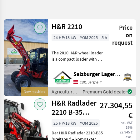
Refine
search
H&R 2210
Price
Category
Place
Filter
4
on
24 HP/18 kW
YOM 2025
5 h
request
Show
CURRENT
Reset
13
The 2010 H&R wheel loader
PATH
results
is a compact loader with a
Agriculture
wide track for greater
technology
stability. The new 3-
Salzburger Lagerhaus-Technik
Agricultural
cylinder Perkins turbo
Motor
5101 Bergheim
engine (18.5 kW) meets the
Vehicles
Euro 5 standard
Agricultural
Premium Gold dealer
New machine
Farm
motor
Loaders
H&R Radlader
27.304,55
vehicles /
H
H&R
2210 B-35
R
€
Hoflader mit
25 HP/18 kW
YOM 2025
incl. VAT
SELECT
19%
breiter Spur
CATEGORY
22.945 €
Der H&R Radlader 2210-B35
excl.
(Breitspur) – kompakter