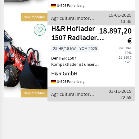
Vorteile des H&R 2412
84326 Falkenberg
Lader Leistungsstarker
Motor: Der Yunnei
15-01-2025
New machine
Agricultural motor
DEF20CFF4 4 Zylinder
13:35
vehicles / H&R
H&R Hoflader
18.897,20
1507 Radlader
€
inkl. Schaufel
25 HP/18 kW
YOM 2025
incl. VAT
19%
15.880 €
Der H&R 1507
excl.
Kompaktlader ist unser
kleinster Hoflader - perfekt
H&R GmbH
geeignet für enge
84326 Falkenberg
Arbeitsumgebungen. Mit
einer Hubkraft von 700 kg
03-11-2019
New machine
Agricultural motor
hebt der H&R 1507
22:59
vehicles / H&R
Radlader Las