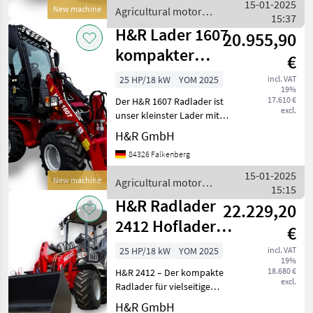
Radlader 2512 auch auf
15-01-2025
New machine
Agricultural motor
kleinen Flächen zu g
15:37
vehicles / H&R
H&R Lader 1607
20.955,90
kompakter
€
Hoflader mit
25 HP/18 kW
YOM 2025
incl. VAT
19%
Kabine
17.610 €
Der H&R 1607 Radlader ist
excl.
unser kleinster Lader mit
Kabine. Er ist
H&R GmbH
außergewöhnlich wendig
84326 Falkenberg
und überall dort einsetzbar
wo wenig Platz ist. Mit einer
15-01-2025
New machine
Agricultural motor
Hubkraft von
15:15
vehicles / H&R
H&R Radlader
22.229,20
2412 Hoflader
€
inkl. Schaufel
25 HP/18 kW
YOM 2025
incl. VAT
19%
und Gabel
18.680 €
H&R 2412 – Der kompakte
excl.
Radlader für vielseitige
Einsätze mit offener Kabine
H&R GmbH