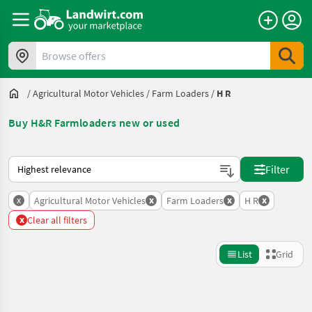
Browse offers
/
Agricultural Motor Vehicles
/
Farm Loaders
/
H R
Buy H&R Farmloaders new or used
This is how sorting works on Landwirt.com
Filter
x
x
x
x
Agricultural Motor Vehicles
Farm Loaders
H R
x
Clear all filters
List
Grid