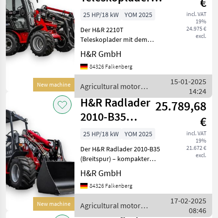
€
2210-T Hoflader
25 HP/18 kW
YOM 2025
incl. VAT
19%
mit Teleskop
24.975 €
Der H&R 2210T
excl.
Teleskoplader mit dem
neuen 3 Zylinder Perkins
H&R GmbH
Turbo Motor 18, 5 KW,
84326 Falkenberg
(Mannheim Deutschland)
erfüllt die Euro 5 Norm
15-01-2025
New machine
Agricultural motor
auch ohne Rußfilter Der
14:24
vehicles / H&R
neue Tur
H&R Radlader
25.789,68
2010-B35
€
Kompaktlader
25 HP/18 kW
YOM 2025
incl. VAT
19%
21.672 €
Der H&R Radlader 2010-B35
excl.
(Breitspur) – kompakter
Lader mit breiter Spur für
H&R GmbH
mehr Stabilität. Der neue 3
84326 Falkenberg
Zylinder Perkins Turbo
Motor 18, 5 KW, (Mannheim
17-02-2025
New machine
Agricultural motor
Deutschla
08:46
vehicles / H&R