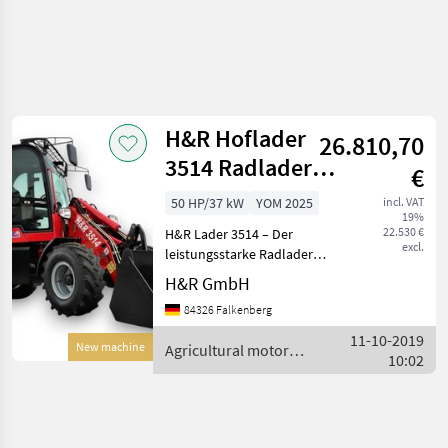
H&R Hoflader
26.810,70
3514 Radlader
€
inkl. Schaufel
50 HP/37 kW
YOM 2025
incl. VAT
19%
und Gabel
22.530 €
H&R Lader 3514 – Der
excl.
leistungsstarke Radlader
für vielseitige Einsätze
H&R GmbH
Vorteile H&R 3514
84326 Falkenberg
Knicklader Leistungsstarker
Motor: Der Yunnei
11-10-2019
New machine
Agricultural motor
DEF20CFF4 Motor mit 50 PS
10:02
vehicles / H&R