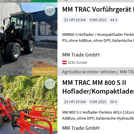
MM TRAC Vorführgerät
25 HP/18 kW
YOM 2025
44 h
MM800 S Hoflader / Kompaktlader Perkin
PS, ohne AdBlue, ohne DPF, italienische Hydraulik, Hydrostatischer
Antrieb, Allrad, hydraulische
MM Trade GmbH
6232 Münster
Agricultural motor vehicles / MM T
New machine
MM TRAC MM 800 S II
Hoflader/Kompaktlade
25 HP/18 kW
YOM 2025
50 h
MM 800 S II Hoflader Perkins 403J-11Euro 5 Motor mit 25 PS, ohne
AdBlue, ohne DPF, italienische Hydraulik, Hydrostatischer Antrieb,
Allrad, hydraulische Bremse
MM Trade GmbH