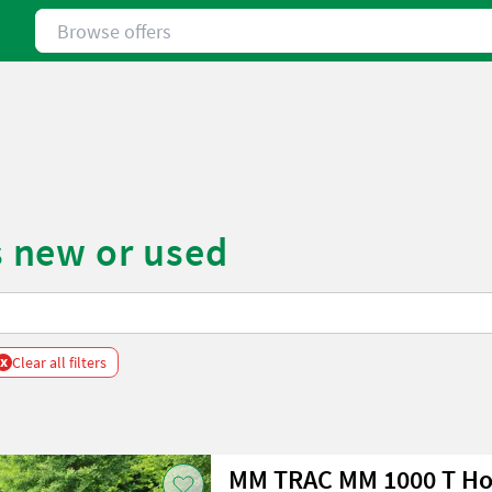
Browse offers
 new or used
x
Clear all filters
MM TRAC MM 1000 T Ho