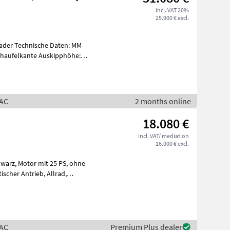
incl. VAT 20%
25.900 € excl.
ten: MM
haufelkante Auskipphöhe:
RAC
2 months online
18.080 €
incl. VAT/ mediation
16.000 € excl.
 PS, ohne
RAC
Premium Plus dealer