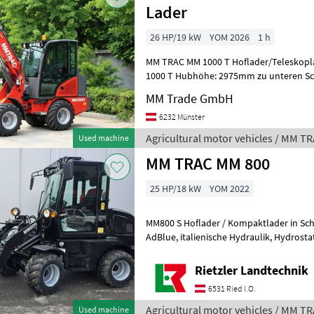
Lader
26 HP/19 kW
YOM 2026
1 h
MM TRAC MM 1000 T Hoflader/Teleskoplader Technische Da
1000 T Hubhöhe: 2975mm zu unteren Sc
2580 mm mit Standardschaufel Aus
MM Trade GmbH
6232 Münster
Agricultural motor vehicles / MM T
Used machine
MM TRAC MM 800
25 HP/18 kW
YOM 2022
MM800 S Hoflader / Kompaktlader in Schwarz, Motor mit 25
AdBlue, italienische Hydraulik, Hydrostatischer Antrieb, Allrad,
hydraulische Bremse vorne und hi
Rietzler Landtechnik
6531 Ried I.O.
Agricultural motor vehicles / MM T
Used machine