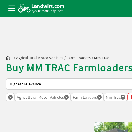
/
Agricultural Motor Vehicles
/
Farm Loaders
/
Mm Trac
Buy MM TRAC Farmloaders
This is how sorting works on Landwirt.com
x
x
x
x
Agricultural Motor Vehicles
Farm Loaders
Mm Trac