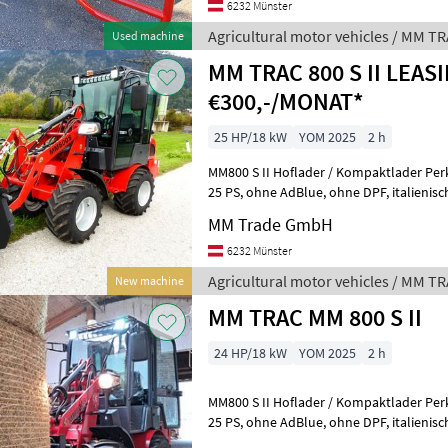
6232 Münster
Agricultural motor vehicles / MM T
Used machine
MM TRAC 800 S II LEAS
€300,-/MONAT*
25 HP/18 kW
YOM 2025
2 h
MM800 S II Hoflader / Kompaktlader Per
25 PS, ohne AdBlue, ohne DPF, italienische Hydraulik, Hydrostatischer
Antrieb, Allrad, hydraulisc
MM Trade GmbH
6232 Münster
Agricultural motor vehicles / MM T
New machine
MM TRAC MM 800 S II
24 HP/18 kW
YOM 2025
2 h
MM800 S II Hoflader / Kompaktlader Per
25 PS, ohne AdBlue, ohne DPF, italienische Hydraulik, Hydrostatischer
Antrieb, Allrad, hydraulisc