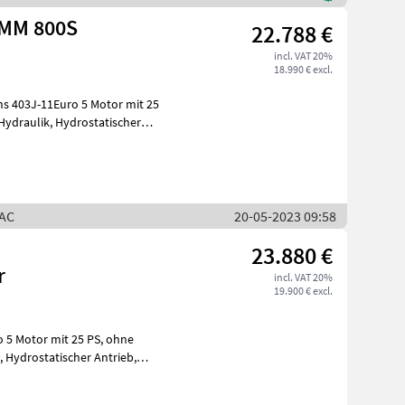
 MM 800S
22.788 €
incl. VAT 20%
18.990 € excl.
s 403J-11Euro 5 Motor mit 25
RAC
20-05-2023 09:58
23.880 €
r
incl. VAT 20%
19.900 € excl.