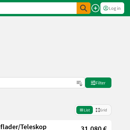
Log in
Filter
List
Grid
flader/Teleskop
31.080 €