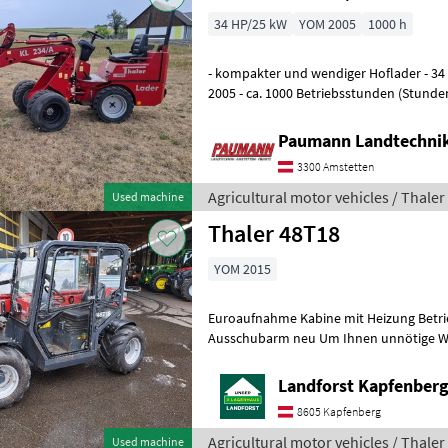
34 HP/25 kW
YOM 2005
1000 h
- kompakter und wendiger Hoflader - 34 
2005 - ca. 1000 Betriebsstunden (Stunden
Allradantrieb - hydrost
Paumann Landtechni
3300 Amstetten
Agricultural motor vehicles / Thaler
Used machine
Thaler 48T18
YOM 2015
Euroaufnahme Kabine mit Heizung Betri
Ausschubarm neu Um Ihnen unnötige Wartezeiten oder Wegstrecken
zu ersparen, bitten wir Sie um vorherig
Landforst Kapfenber
8605 Kapfenberg
Agricultural motor vehicles / Thaler
Used machine