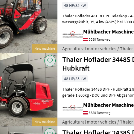
48 HP/35 kW
Thaler Hoflader 48T18 DPF Teleskop - 4-Zylinder Yanmar Motor,
wassergekühlt, 35, 4 kW (48PS) bei 3000 U/min - 0-20km/h,
hydrostatischer Allradantrieb mit autom
Mühlbacher Maschin
5580 Tamsweg
Agricultural motor vehicles / Thaler
New machine
Thaler Hoflader 3448S
Hubkraft
48 HP/35 kW
Thaler Hoflader 3448S DPF - Hubkraft 2.900kg - Kipplast Schaufel
gerade 1.800kg - DOC und DPF Abgasnorm
Dieselmotor, wassergekühlt
Mühlbacher Maschin
5580 Tamsweg
Agricultural motor vehicles / Thaler
New machine
Thaler Hoflader 2438S 