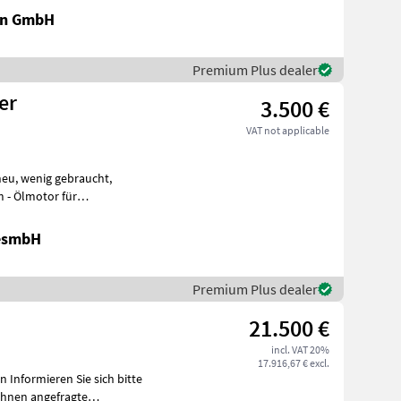
en GmbH
Premium Plus dealer
er
3.500 €
VAT not applicable
ür
Schonung
GesmbH
Premium Plus dealer
21.500 €
incl. VAT 20%
17.916,67 € excl.
tte