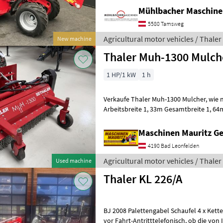
Mühlbacher Maschin
5580 Tamsweg
Agricultural motor vehicles / Thaler
New machine
Thaler Muh-1300 Mulch
1 HP/1 kW
1 h
Verkaufe Thaler Muh-1300 Mulcher, wie neu, wenig gebraucht,
Arbeitsbreite 1, 33m Gesamtbreite 1, 64m - Ölmotor f
leistungsstarken Antrieb - Freilauf zur 
Maschinen Mauritz 
4190 Bad Leonfelden
Agricultural motor vehicles / Thaler
Used machine
Thaler KL 226/A
BJ 2008 Palettengabel Schaufel 4 x Ketten Informieren Sie sich bi
vor Fahrt-Antritttelefonisch, ob die von Ihnen angefragte