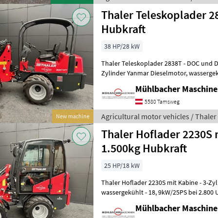
Thaler Teleskoplader 
Hubkraft
38 HP/28 kW
Thaler Teleskoplader 2838T - DOC und DPF Abgasnorm Stufe V - 4-
Zylinder Yanmar Dieselmotor, wassergekühlt 28, 2kW/38PS bei
3.000U/min - 0-18km/h - hydrostatisc
Mühlbacher Maschin
5580 Tamsweg
Agricultural motor vehicles / Thaler
New machine
Thaler Hoflader 2230S 
1.500kg Hubkraft
25 HP/18 kW
Thaler Hoflader 2230S mit Kabine - 3-Zylinder Yanmar Motor,
wassergekühlt - 18, 9kW/25PS bei 2.800 
hydrostatischer Allradantrieb mit auto
Mühlbacher Maschin