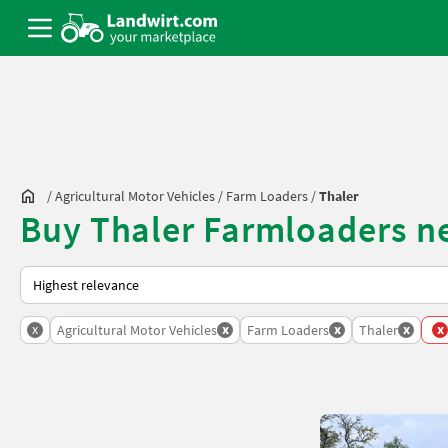
/
Agricultural Motor Vehicles
/
Farm Loaders
/
Thaler
Buy Thaler Farmloaders n
This is how sorting works on Landwirt.com
x
x
x
x
x
Agricultural Motor Vehicles
Farm Loaders
Thaler