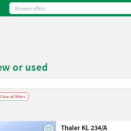
Browse offers
ew or used
Clear all filters
Thaler KL 234/A