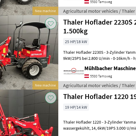
5580 Tamsweg
Agricultural motor vehicles / Thaler
New machine
Thaler Hoflader 2230S 
1.500kg
25 HP/18 kW
Thaler Hoflader 2230S - 3-Zylinder Yanmar Motor, wassergekühlt - 18,
9kW/25PS bei 2.800 U/min - 0-16km/h - h
mit automotiver Steueru
Mühlbacher Maschin
5580 Tamsweg
Agricultural motor vehicles / Thaler
New machine
Thaler Hoflader 1220 1
19 HP/14 kW
Thaler Hoflader 1220 - 3-Zylinder Yanmar Dieselmotor -
wassergekühlt, 14, 6kW/19PS 3.000 U/min - 0-16km/h - hydrostatischer
Fahrantrieb mit automotiver Steuerun