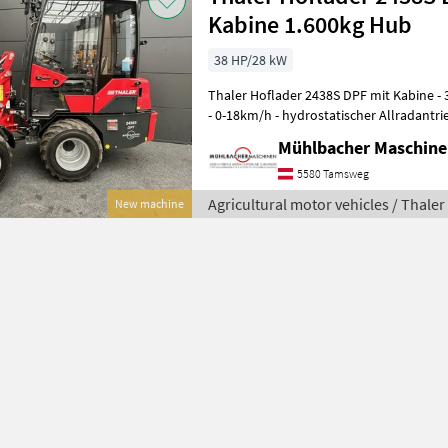
Kabine 1.600kg Hub
38 HP/28 kW
Thaler Hoflader 2438S DPF mit Kabine - 3-Zylinder Yanmar Motor 38PS
- 0-18km/h - hydrostatischer Allradantr
und Multifunktionshebe
Mühlbacher Maschin
5580 Tamsweg
Agricultural motor vehicles / Thaler
New machine