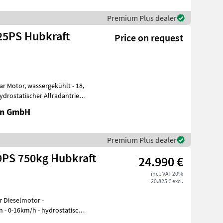
Premium Plus dealer
25PS Hubkraft
Price on request
ydrostatischer Allradantrieb
en GmbH
Premium Plus dealer
9PS 750kg Hubkraft
24.990 €
incl. VAT 20%
20.825 € excl.