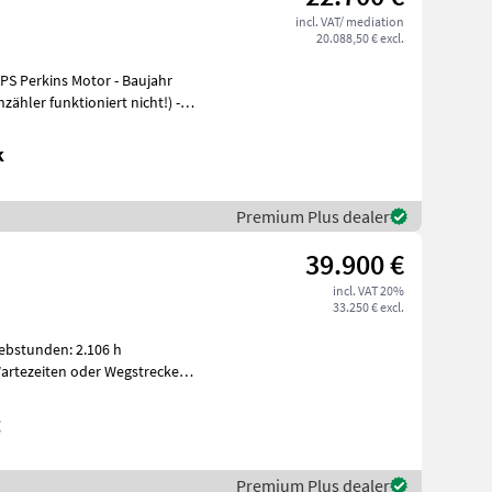
incl. VAT/ mediation
20.088,50 € excl.
PS Perkins Motor - Baujahr
zähler funktioniert nicht!) -
k
Premium Plus dealer
39.900 €
incl. VAT 20%
33.250 € excl.
ebstunden: 2.106 h
e Ko
g
Premium Plus dealer