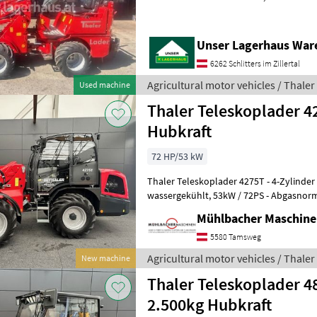
Gebrauchtmaschine aktuell bei u
Unser Lagerhaus War
6262 Schlitters im Zillertal
Agricultural motor vehicles / Thaler
Used machine
Thaler Teleskoplader 4
Hubkraft
72 HP/53 kW
Thaler Teleskoplader 4275T - 4-Zylinder Yanmar Dieselmotor,
wassergekühlt, 53kW / 72PS - Abgasnorm Stufe V über DPF -
hydrostatischer Allradantrieb mit auto
Mühlbacher Maschin
5580 Tamsweg
Agricultural motor vehicles / Thaler
New machine
Thaler Teleskoplader 
2.500kg Hubkraft