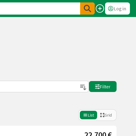
Log in
Filter
List
Grid
22.700 €