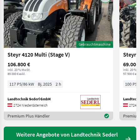
Gebrauchtmaschine
Steyr 4120 Multi (Stage V)
Steyr 
106.800 €
69.000
inkl. 20 % MwSt.
inkl. 20 % 
89.000 € exkl.
57.500 € exkl
117 PS/86 kW
Bj. 2025
2 h
100 PS/
Landtechnik Sederl GmbH
Landtechn
2724 Niederösterreich
2724 N
Premium Plus Händler
Premium 
Weitere Angebote von Landtechnik Sederl