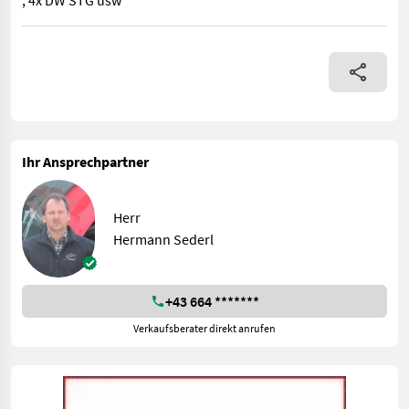
, 4x DW STG usw
sehr schöner gepflegter Steyr Multi - 4100 standart mit DL, Klim
Ihr Ansprechpartner
Herr
Hermann Sederl
+43 664 *******
Verkaufsberater direkt anrufen