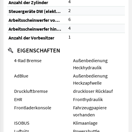
4
Anzahl der Zylinder
2
Steuergeräte DW (elektrisch)
6
Arbeitsscheinwerfer vorne
4
Arbeitsscheinwerfer hinten
1
Anzahl der Vorbesitzer
EIGENSCHAFTEN
4-Rad Bremse
Außenbedienung
Heckhydraulik
AdBlue
Außenbedienung
Heckzapfwelle
Druckluftbremse
druckloser Rücklauf
EHR
Fronthydraulik
Frontladerkonsole
Fahrzeugpapiere
vorhanden
ISOBUS
Klimaanlage
Luftsitz
Powershuttle