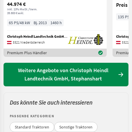
44.974 €
Preis 
inkl. 13% MwSt./Verm.
39.800 € exkl.
135 PS/
65 PS/48 kW
Bj. 2013
1460 h
Christoph Heindl Landtechnik GmbH, Stephanshart
3321 Niederösterreich
3321 N
Premium Plus Händler
Premium 
Weitere Angebote von Christoph Heindl
Landtechnik GmbH, Stephanshart
Das könnte Sie auch interessieren
PASSENDE KATEGORIEN
Standard Traktoren
Sonstige Traktoren