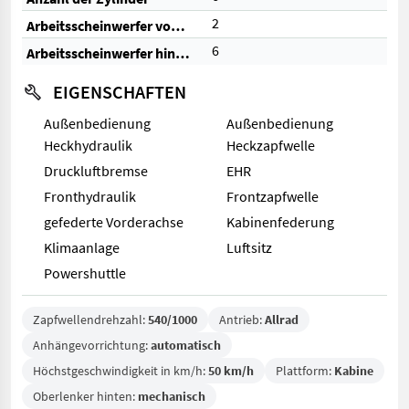
2
Arbeitsscheinwerfer vorne
6
Arbeitsscheinwerfer hinten
EIGENSCHAFTEN
Außenbedienung
Außenbedienung
Heckhydraulik
Heckzapfwelle
Druckluftbremse
EHR
Fronthydraulik
Frontzapfwelle
gefederte Vorderachse
Kabinenfederung
Klimaanlage
Luftsitz
Powershuttle
Zapfwellendrehzahl:
540/1000
Antrieb:
Allrad
Anhängevorrichtung:
automatisch
Höchstgeschwindigkeit in km/h:
50 km/h
Plattform:
Kabine
Oberlenker hinten:
mechanisch