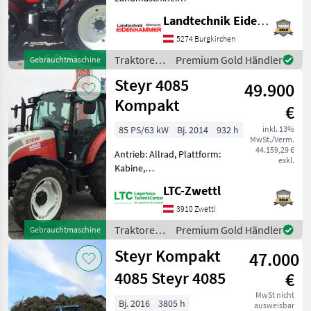
Lastschaltgetriebe,
Landtechnik Eidenhammer GmbH
Plattform: Kabine,
Zapfwellendrehzahl:
5274 Burgkirchen
540/540E/1000,
Traktoren
Premium Gold Händler
Gebrauchtmaschine
Höchstgeschwindigkeit in
/ Steyr
Steyr 4085
km/h: 40 km/h, Aufladung:
49.900
Tu
Kompakt
€
85 PS/63 kW
Bj. 2014
932 h
inkl. 13%
MwSt./Verm.
44.159,29 €
Antrieb: Allrad, Plattform:
exkl.
Kabine,
Höchstgeschwindigkeit in
LTC-Zwettl
km/h: 40 km/h, Abgasstufe:
Tier 2/Stage II, Bolzengröße
3910 Zwettl
Anhängevorrichtung (mm):
Traktoren
Premium Gold Händler
Gebrauchtmaschine
32mm,
/ Steyr
Anhängevorrichtung: ma
Steyr Kompakt
47.000
4085 Steyr 4085
€
MwSt nicht
Bj. 2016
3805 h
ausweisbar