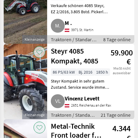
Verkaufe schönen 4085 Steyr,
EZ 2/2016, 3.805 Bstd. Pickerl
und Ölwechsel Motor und
M .
Vorderachse aktuell neu
gemacht. Klima, 3 dw Stg., el.
3971 St. Martin
Joystick ELC Hauer mit Lei
Traktoren / Standard
8 Tage online
Kleinanzeige
Traktoren
Steyr 4085
59.900
Kompakt, 4085
€
MwSt nicht
86 PS/63 kW
Bj. 2016
1850 h
ausweisbar
Steyr Kompakt in sehr gutem
Zustand. Service wurde immer
bei Steyr Center gemacht.
Vincenz Levett
Fronthydraulik, Frontzapfwelle,
Druckluft, fünf dw Stg.,
2651 Reichenau an der Rax
Klimaanlage, Kabinenfeder
Traktoren / Standard
21 Tage online
Kleinanzeige
Traktoren
Metal-Technik
4.344
Front loader for