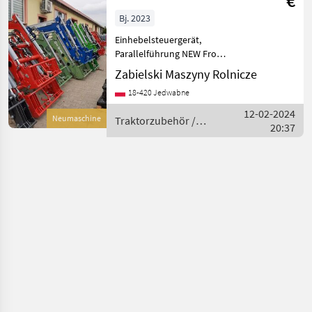
€
STEYR 4085,
Bj. 2023
4095, 4105, 4115
Einhebelsteuergerät,
/
Parallelführung NEW Front
loader for many tractor
Zabielski Maszyny Rolnicze
models: DEUTZ-fAHR CLAAS
18-420 Jedwabne
FARMTRAC FENDT SOLIS
MTZ CASE LANDINI ZETOR
12-02-2024
Neumaschine
Traktorzubehör /
MASSEY FERGUSON KUBOTA
20:37
Metal-Technik
M