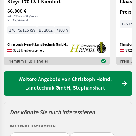
Steyr 170 CVT Komfort
Claas A
66.800 €
Preis 
inkl. 13% MwSt./Verm.
59.115,04 € exkl.
135 PS/
170 PS/125 kW
Bj. 2002
7300 h
Christoph Heindl Landtechnik GmbH, Stephanshart
3321 Niederösterreich
3321 N
Premium Plus Händler
Premium 
Weitere Angebote von Christoph Heindl
Landtechnik GmbH, Stephanshart
Das könnte Sie auch interessieren
PASSENDE KATEGORIEN