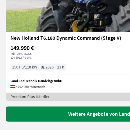
New Holland T6.180 Dynamic Command (Stage V)
149.990 €
inkl. 20 % MwSt.
124.991,67 € exkl.
150 PS/110 kW
Bj. 2026
23 h
Land und Technik HandelsgesmbH
4792 Oberösterreich
Premium Plus Händler
Weitere Angebote von Lan