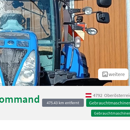
weitere
4792
Oberösterrei
 Command
Gebrauchtmaschine
475.43 km entfernt
Gebrauchtmaschine