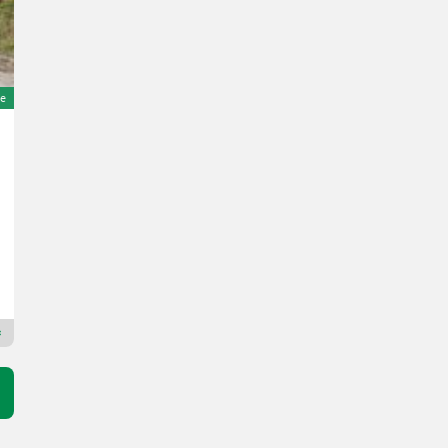
e
New Holland T5.90 Dual Command
67.990 €
inkl. 13% MwSt./Verm.
60.168,14 € exkl.
90 PS/66 kW
Bj. 2023
775 h
Land und Technik HandelsgesmbH
4792 Oberösterreich
Premium Plus Händler