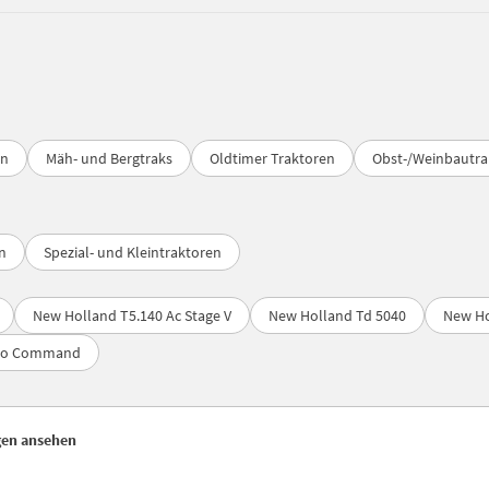
en
Mäh- und Bergtraks
Oldtimer Traktoren
Obst-/Weinbautra
n
Spezial- und Kleintraktoren
New Holland T5.140 Ac Stage V
New Holland Td 5040
New Ho
uto Command
gen ansehen