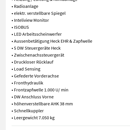
• Radioanlage
• elektr. verstellbare Spiegel
• Inteliview Monitor
• ISOBUS
• LED Arbeitsscheinwerfer
• Aussenbetätigung Heck EHR & Zapfwelle
• 5 DW Steuergeräte Heck
• Zwischenachssteuergerät
• Druckloser Rücklauf
• Load Sensing
• Gefederte Vorderachse
• Fronthydraulik
• Frontzapfwelle 1.000 U/ min
• DW Anschluss Vorne
• höhenverstellbare AHK 38 mm
• Schnellkuppler
• Leergewicht 7.050 kg
• 6 Zylinder FPT Motor • 6.700 cm 3 Hubraum • Auto Command G