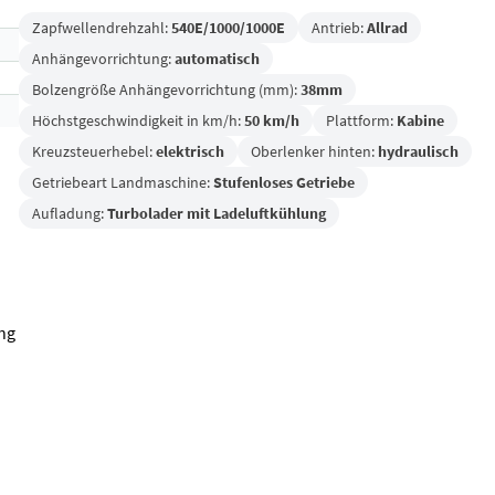
Zapfwellendrehzahl:
540E/1000/1000E
Antrieb:
Allrad
Anhängevorrichtung:
automatisch
Bolzengröße Anhängevorrichtung (mm):
38mm
Höchstgeschwindigkeit in km/h:
50 km/h
Plattform:
Kabine
Kreuzsteuerhebel:
elektrisch
Oberlenker hinten:
hydraulisch
Getriebeart Landmaschine:
Stufenloses Getriebe
Aufladung:
Turbolader mit Ladeluftkühlung
ng