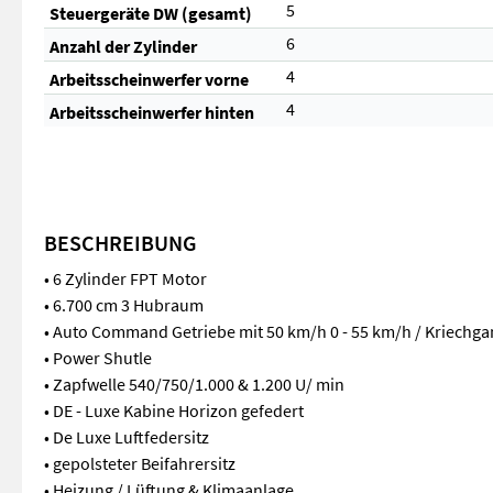
5
Steuergeräte DW (gesamt)
6
Anzahl der Zylinder
4
Arbeitsscheinwerfer vorne
4
Arbeitsscheinwerfer hinten
BESCHREIBUNG
• 6 Zylinder FPT Motor
• 6.700 cm 3 Hubraum
• Auto Command Getriebe mit 50 km/h 0 - 55 km/h / Kriechga
• Power Shutle
• Zapfwelle 540/750/1.000 & 1.200 U/ min
• DE - Luxe Kabine Horizon gefedert
• De Luxe Luftfedersitz
• gepolsteter Beifahrersitz
• Heizung / Lüftung & Klimaanlage