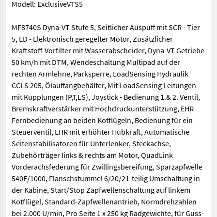
Modell: ExclusiveVTS5
MF8740S Dyna-VT Stufe 5, Seitlicher Auspuff mit SCR - Tier
5, ED - Elektronisch geregelter Motor, Zusätzlicher
Kraftstoff-Vorfilter mit Wasserabscheider, Dyna-VT Getriebe
50 km/h mit DTM, Wendeschaltung Multipad auf der
rechten Armlehne, Parksperre, LoadSensing Hydraulik
CCLS 205, Ölauffangbehälter, Mit LoadSensing Leitungen
mit Kupplungen (P,T,LS), Joystick - Bedienung 1.& 2. Ventil,
Bremskraftverstärker mit Hochdruckunterstützung, EHR
Fernbedienung an beiden Kotflügeln, Bedienung für ein
Steuerventil, EHR mit erhöhter Hubkraft, Automatische
Seitenstabilisatoren für Unterlenker, Steckachse,
Zubehörträger links & rechts am Motor, QuadLink
Vorderachsfederung für Zwillingsbereifung, Sparzapfwelle
540E/1000, Flanschstummel 6/20/21-teilig Umschaltung in
der Kabine, Start/Stop Zapfwellenschaltung auf linkem
Kotflügel, Standard-Zapfwellenantrieb, Normdrehzahlen
bei 2.000 U/min, Pro Seite 1 x 250 kg Radgewichte, für Guss-