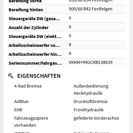
Bereifung vorne
900/60 R42 Festfelgen
Bereifung hinten
6
Steuergeräte DW (gesamt)
6
Anzahl der Zylinder
6
Steuergeräte DW (elektrisch)
8
Arbeitsscheinwerfer vorne
8
Arbeitsscheinwerfer hinten
VKKMY49GCRB138039
Seriennummer/Fahrgestellnummer
EIGENSCHAFTEN
4-Rad Bremse
Außenbedienung
Heckhydraulik
AdBlue
Druckluftbremse
EHR
Fronthydraulik
Fahrzeugpapiere
gefederte Vorderachse
vorhanden