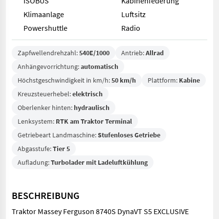
ISOBUS
Kabinenfederung
Klimaanlage
Luftsitz
Powershuttle
Radio
Zapfwellendrehzahl:
540E/1000
Antrieb:
Allrad
Anhängevorrichtung:
automatisch
Höchstgeschwindigkeit in km/h:
50 km/h
Plattform:
Kabine
Kreuzsteuerhebel:
elektrisch
Oberlenker hinten:
hydraulisch
Lenksystem:
RTK am Traktor Terminal
Getriebeart Landmaschine:
Stufenloses Getriebe
Abgasstufe:
Tier 5
Aufladung:
Turbolader mit Ladeluftkühlung
BESCHREIBUNG
Traktor Massey Ferguson 8740S DynaVT S5 EXCLUSIVE