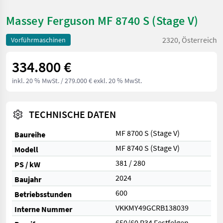
Massey Ferguson MF 8740 S (Stage V)
2320, Österreich
Vorführmaschinen
334.800 €
inkl. 20 % MwSt.
/ 279.000 € exkl. 20 % MwSt.
TECHNISCHE DATEN
MF 8700 S (Stage V)
Baureihe
MF 8740 S (Stage V)
Modell
381 / 280
PS / kW
2024
Baujahr
600
Betriebsstunden
VKKMY49GCRB138039
Interne Nummer
650/60 R34 Festfelgen