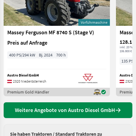
Vorführmaschine
Massey Ferguson MF 8740 S (Stage V)
Massey
128.16
Preis auf Anfrage
inkl. 20 % 
106.800 € ex
400 PS/294 kW
Bj. 2024
700 h
135 PS/
Austro Diesel GmbH
Austro Di
2320 Niederösterreich
2320 N
Premium Gold Händler
Premium
Weitere Angebote von Austro Diesel GmbH
Sie haben Traktoren / Standard Traktoren zu