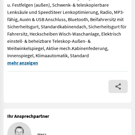
u. Festfelgen (außen), Schwenk- & teleskopierbare
Lenksäule und SpeedSteer Lenkoptimierung, Radio, MP3-
fähig, AuxIn & USB Anschluss, Bluetooth, Beifahrersitz mit
Sicherheitsgurt, Standardkabinendach, Sicherheitsgurt für
Fahrersitz, Heckscheiben Wisch-Waschanlage, Elektrisch
einstell- & beheizbare Teleskop-Außen- &
Weitwinkelspiegel, Aktive mech.Kabinenfederung,
Innenspiegel, Klimaautomatik, Standard
Traktor Massey Ferguson 8740S DynaVT S5 EXCLUSIVE Modell: Exc
mehr anzeigen
Ihr Ansprechpartner
Herr