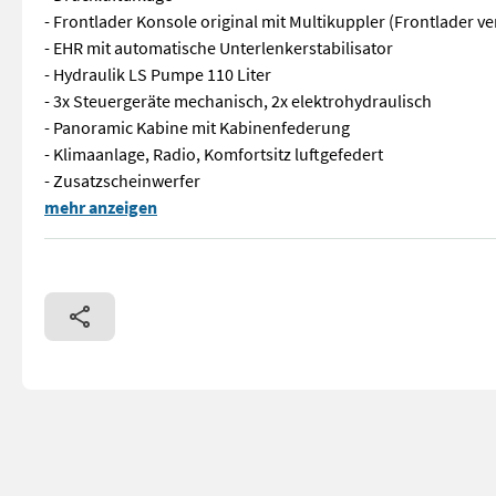
- Frontlader Konsole original mit Multikuppler (Frontlader v
- EHR mit automatische Unterlenkerstabilisator
- Hydraulik LS Pumpe 110 Liter
- 3x Steuergeräte mechanisch, 2x elektrohydraulisch
- Panoramic Kabine mit Kabinenfederung
- Klimaanlage, Radio, Komfortsitz luftgefedert
- Zusatzscheinwerfer
3/3 Vorteilsfinanzierung für Gebrauchtmaschinen Anzahlung u
mehr anzeigen