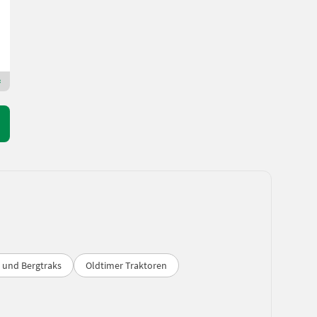
458 PS/337 kW
Bj. 2020
6005 h
Christoph Heindl Landtechnik GmbH, Stephanshart
3321 Niederösterreich
Premium Plus Händler
 und Bergtraks
Oldtimer Traktoren