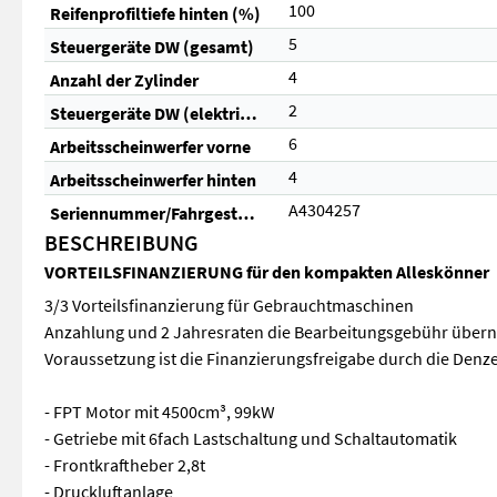
100
Reifenprofiltiefe hinten (%)
5
Steuergeräte DW (gesamt)
4
Anzahl der Zylinder
2
Steuergeräte DW (elektrisch)
6
Arbeitsscheinwerfer vorne
4
Arbeitsscheinwerfer hinten
A4304257
Seriennummer/Fahrgestellnummer
BESCHREIBUNG
VORTEILSFINANZIERUNG für den kompakten Alleskönner
3/3 Vorteilsfinanzierung für Gebrauchtmaschinen
Anzahlung und 2 Jahresraten die Bearbeitungsgebühr über
Voraussetzung ist die Finanzierungsfreigabe durch die Denz
- FPT Motor mit 4500cm³, 99kW
- Getriebe mit 6fach Lastschaltung und Schaltautomatik
- Frontkraftheber 2,8t
- Druckluftanlage