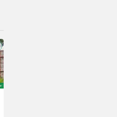
e
Claas Xerion 4200 (Stage V)
225.600 €
inkl. 20 % MwSt.
188.000 € exkl.