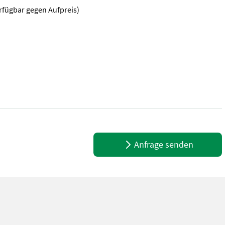
erfügbar gegen Aufpreis)
nd 2 Jahresraten die Bearbeitungsgebühr übernehmen wir Voraussetz
Anfrage senden