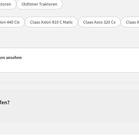
ktoren
Oldtimer Traktoren
ion 440 Cis
Claas Axion 810 C Matic
Claas Axos 320 Cx
Claas X
gen ansehen
fen?