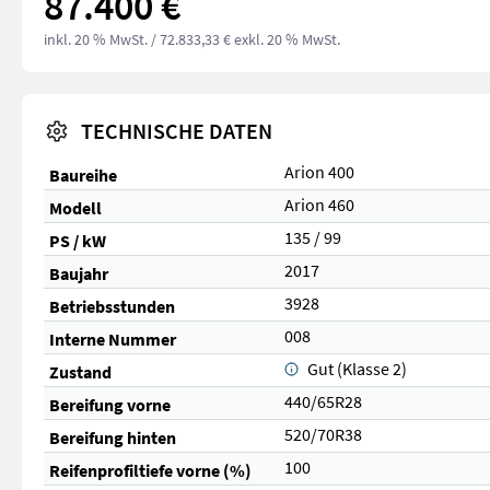
87.400 €
inkl. 20 % MwSt.
/ 72.833,33 € exkl. 20 % MwSt.
TECHNISCHE DATEN
Arion 400
Baureihe
Arion 460
Modell
135 / 99
PS / kW
2017
Baujahr
3928
Betriebsstunden
008
Interne Nummer
Gut (Klasse 2)
Zustand
440/65R28
Bereifung vorne
520/70R38
Bereifung hinten
100
Reifenprofiltiefe vorne (%)