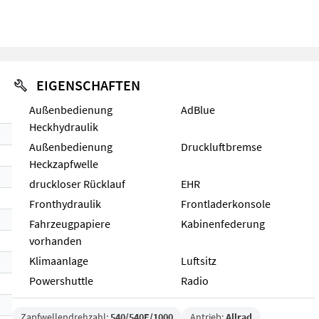
EIGENSCHAFTEN
Außenbedienung
AdBlue
Heckhydraulik
Außenbedienung
Druckluftbremse
Heckzapfwelle
druckloser Rücklauf
EHR
Fronthydraulik
Frontladerkonsole
Fahrzeugpapiere
Kabinenfederung
vorhanden
Klimaanlage
Luftsitz
Powershuttle
Radio
Zapfwellendrehzahl:
540/540E/1000
Antrieb:
Allrad