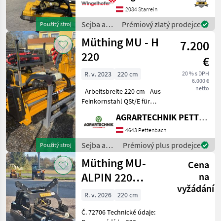
Eigengewicht: 460kg
2084 Starrein
Seitenverschub über ein
Sejba a
Prémiový zlatý prodejce
Použitý stroj
Doppeltwirkendes
starostlivosť
Müthing MU - H
Steuergerät Typ kl
7.200
o plodinu
/ Müthing
220
€
R. v. 2023
220 cm
20 % s DPH
6.000 €
netto
- Arbeitsbreite 220 cm - Aus
Feinkornstahl QSt/E für
Front- oder Heckanbau mit
AGRARTECHNIK PETTENBACH GMBH
Dreipunktbock Kat. 1 + 2 -
Mechanische
4643 Pettenbach
Seitenverschiebung: MU-H
Sejba a
Prémiový plus prodejce
Použitý stroj
160-220 Vario: 56
starostlivosť
Müthing MU-
Cena
o plodinu
/ Müthing
ALPIN 220
na
vyžádání
SHARK
R. v. 2026
220 cm
Č. 72706 Technické údaje: