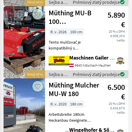
Sejba a
Prémiový zlatý prodejce
Nový stroj
Stützwalze
starostlivosť
Müthing MU-B
5.890
o plodinu
/ Müthing
100
€
kompatibilný s
R. v. 2026
100 cm
20 % s DPH
4.908,33 €
kosačkami Aebi
netto
Tento mulčovač je
kompatibilný s
motorovými kosačkami
Maschinen Gailer GmbH
Aebi, zariadenie je
vybavené nasledovne: •
9640 Kötschach-Mauthen
Montážny adaptér pre
Sejba a
Prémiový zlatý prodejce
Nový stroj
všetky motorové kosačky
starostlivosť
Müthing Mulcher
Aebi • Vyrobené z jemno
6.500
o plodinu
/ Müthing
MU-W 180
€
R. v. 2020
180 cm
20 % s DPH
5.416,67 €
netto
Arbeitsbreite: 180cm
Heckanbau Geeignete
Antriebsleistung bis zu 90
Wingelhofer & Söhne GmbH
PS Heckanbau