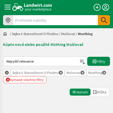
Prohledat nabídky
/
Sejba A Starostlivosť O Plodinu
/
Mulčovač
/
Muething
Kúpte nové alebo použité Müthing Mulčovač
Takto se řadí nabídky na Landwirt.com
Filtry
x
x
x
x
Sejba A Starostlivost O Plodinu
Mulcovac
Muething
x
Vymazat všechny filtry
Seznam
Mřížka