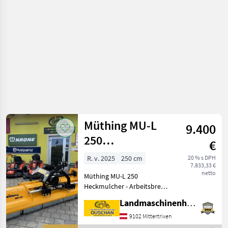
o plodinu
/ Müthing
Müthing MU-L
9.400
250
€
Heckmulcher
R. v. 2025
250 cm
20 % s DPH
7.833,33 €
netto
Müthing MU-L 250
Heckmulcher - Arbeitsbreite
250cm - Dreipunktanbau
Landmaschinenhandel Ouschan Anton
Kat I & Kat II - Hämmer -
Vario-Schneidschiene -
9102 Mittertrixen
Verschleißanlage Montiert -