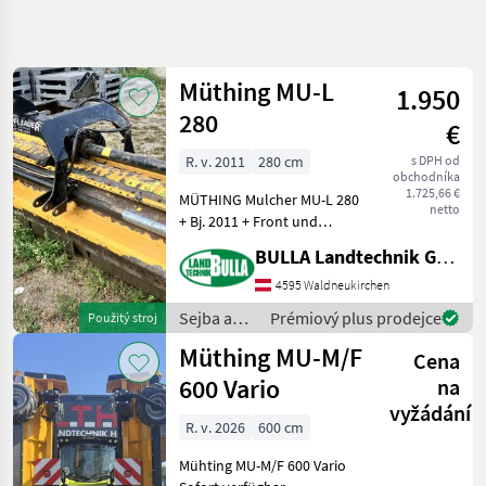
Zpřesnit
hledání
Müthing MU-L
1.950
Kategorie
Země
Filtry
4
280
€
Zobrazit
R. v. 2011
280 cm
s DPH od
AKTUÁLNÍ
Obnovit
202
obchodníka
CESTA
1.725,66 €
výsledků
MÜTHING Mulcher MU-L 280
netto
poľnohospodárska
+ Bj. 2011 + Front und
technika
Heckmaschine +
BULLA Landtechnik GmbH
Sejba A
hydraulischer
Starostlivost
Seitenverschub +
4595 Waldneukirchen
O Plodinu
Gelenkwelle +
Sejba a
Prémiový plus prodejce
Použitý stroj
Mulcovac
Privatverkauf:
starostlivosť
Müthing MU-M/F
699/18663317 Typ kladiva:
Cena
Muething
o plodinu
Prerezávac
/ Müthing
600 Vario
na
VYBRAT
vyžádání
KATEGORII
R. v. 2026
600 cm
Müthing
Mühting MU-M/F 600 Vario