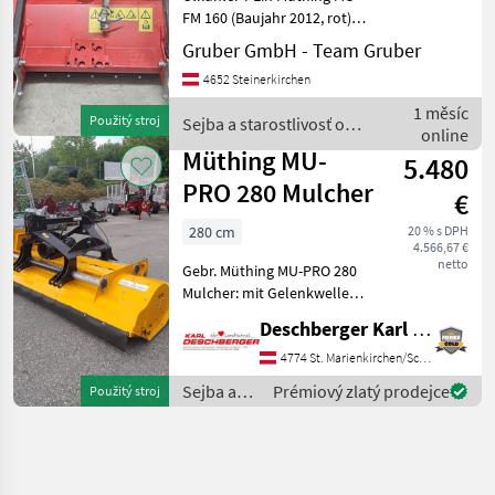
FM 160 (Baujahr 2012, rot)
ist ein kompakter
Gruber GmbH - Team Gruber
Schlegelmulcher, der
4652 Steinerkirchen
speziell für den Frontanbau
an Kleintraktoren,
1 měsíc
Použitý stroj
Sejba a starostlivosť o
Kommunalfahrzeuge und
online
plodinu / Müthing
Müthing MU-
5.480
PRO 280 Mulcher
€
280 cm
20 % s DPH
4.566,67 €
netto
Gebr. Müthing MU-PRO 280
Mulcher: mit Gelenkwelle,
hydr. Seitenverschub,
Deschberger Karl Landtechnik GesmbH & Co KG
Verschleißblech, Hämmer
und Stützwalze. Ihr
4774 St. Marienkirchen/Schärding
Ansprechpartner - Hr.
Sejba a
Prémiový zlatý prodejce
Použitý stroj
Deschberger Christoph Typ
starostlivosť
o plodinu
/ Müthing