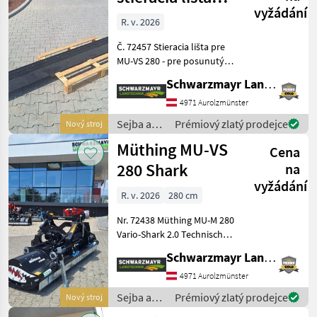
vyžádání
MU-V
R. v. 2026
Č. 72457 Stieracia lišta pre
MU-VS 280 - pre posunutý
valec - lakovaná na čierno
Schwarzmayr Landtechnik GmbH - Aurolzmünster
bez montáže Predajný tím
spoločnosti Schwarzmayr
4971 Aurolzmünster
vám rád predvedie toto
Sejba a
Prémiový zlatý prodejce
Nový stroj
zaria
starostlivosť
Müthing MU-VS
Cena
o plodinu
/ Müthing
280 Shark
na
vyžádání
R. v. 2026
280 cm
Nr. 72438 Müthing MU-M 280
Vario-Shark 2.0 Technische
Daten: Arbeitsbreite 280 cm
Schwarzmayr Landtechnik GmbH - Aurolzmünster
Außenbreite 300 cm Max.
Traktor-PS 1000U/min 200
4971 Aurolzmünster
PS Gewicht 1.112 kg M-
Sejba a
Prémiový zlatý prodejce
Nový stroj
starostlivosť