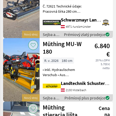
Č. 72621 Technické údaje:
Pracovná šírka 280 cm
Vonkajšia šírka 297 cm Max.
Schwarzmayr Landtechnik GmbH - Aurolzmünster
výkon traktora pri 1000
ot./min 130 PS Hmotnosť:
4971 Aurolzmünster
885 kg 24 kladív M-Hammer
Sejba a
Prémiový zlatý prodejce
Nový stroj
Základ
starostlivosť
Müthing MU-W
6.840
o plodinu
/ Müthing
180
€
R. v. 2026
180 cm
20 % s DPH
5.700 €
netto
• inkl. Hydraulischem
Verschub • Aus
Feinkornstahl QSt/E • Front-
Landtechnik Schuster Niederlassung Mistelbach
und Heckanbau • mit
Dreipunktbock Kat. 1 + 2 •
2130 Mistelbach
Arbeitsbreite 180 cm /
Sejba a
Prémiový plus prodejce
Nový stroj
Transportbreite 188 cm •
starostlivosť
Müthing
Cena
o plodinu
/ Müthing
stieracia lišta
na