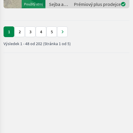
Seitenverschiebung: 56 cm
Sejba a
Prémiový plus prodejce
Použitý stroj
Hub • Getriebe mit Freilauf
starostlivosť
u
o plodinu
/ Müthing
1
2
3
4
5
Výsledek
1
-
48
od
202
(Stránka 1 od 5)