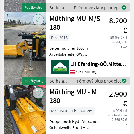
ot./min: 45 PS - 24
Sejba a
Prémiový zlatý prodejce
Použitý stroj
mulčovacích no
starostlivosť
Müthing MU-M/S
8.200
o plodinu
/ Müthing
180
€
R. v. 2018
20 % s DPH
6.833,33 €
netto
Seitenmulcher 180cm
Arbeitsbereite, GW,
Neuwertiger ZUSTAND,
LH Eferding-OÖ.Mitte, Hörsching
Keine Lackschäden Typ
kladiva: Prerezávacie
4061 Pasching
kladivo Sejba a
Sejba a
Prémiový plus prodejce
Použitý stroj
starostlivosť o plodinu
starostlivosť
Müthing MU - M
Mulčovač
2.900
o plodinu
/ Müthing
280
€
R. v. 1901
1 h
280 cm
s DPH od
obchodníka
2.566,37 €
Doppelbock Hydr. Verschub
netto
Gelenkwelle Front +
Heckanbau Typ kladiva: