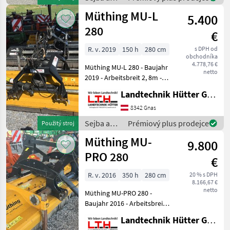
speziell geformten, s
starostlivosť
Müthing MU-L
5.400
o plodinu
/ Müthing
280
€
R. v. 2019
150 h
280 cm
s DPH od
obchodníka
4.778,76 €
Müthing MU-L 280 - Baujahr
netto
2019 - Arbeitsbreit 2, 8m -
Front- Heckanbau mit
Landtechnik Hütter GmbH & Co KG
Dreipunktbock Kat. 1 + 2 -
Getriebe mit Freilauf und
8342 Gnas
Durchtrieb für 1000 U/min -
Sejba a
Prémiový plus prodejce
Použitý stroj
Ke
starostlivosť
Müthing MU-
9.800
o plodinu
/ Müthing
PRO 280
€
R. v. 2016
350 h
280 cm
20 % s DPH
8.166,67 €
netto
Müthing MU-PRO 280 -
Baujahr 2016 - Arbeitsbreite
2, 8m - Transportbreite 3m -
Landtechnik Hütter GmbH & Co KG
Front-Heck Anbauung -