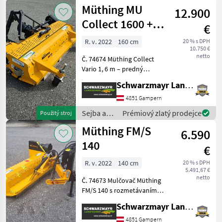
starostlivosť
Müthing MU
Schneidschien
12.900
o plodinu
/ Müthing
Collect 1600 +
€
Kubota GDC800
R. v. 2022
160 cm
20 % s DPH
10.750 €
netto
Č. 74674 Müthing Collect
Vario 1, 6 m – predný
mulčovač s funkciou zberu,
Schwarzmayr Landtechnik GmbH - Gampern
pre výkon 20 až 40 PS -
Pracovná šírka 160 cm -
4851 Gampern
Vonkajšia šírka 182 cm - 28
Sejba a
Prémiový zlatý prodejce
Použitý stroj
kusov nožov ty
starostlivosť
Müthing FM/S
6.590
o plodinu
/ Müthing
140
€
R. v. 2022
140 cm
20 % s DPH
5.491,67 €
netto
Č. 74673 Mulčovač Müthing
FM/S 140 s rozmetávaním -
Pracovná šírka 140 cm -
Schwarzmayr Landtechnik GmbH - Gampern
Vonkajšia šírka 223 cm -
max. výkon traktora pri 540
4851 Gampern