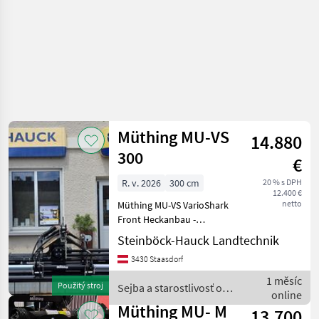
Müthing MU-VS
14.880
300
€
R. v. 2026
300 cm
20 % s DPH
12.400 €
netto
Müthing MU-VS VarioShark
Front Heckanbau -
Dreipunktanbau Kat II -
Steinböck-Hauck Landtechnik
hydraulischer
3430 Staasdorf
Seitenverschub -
hochvergütete M-
1 měsíc
Použitý stroj
Sejba a starostlivosť o
Hammerschlegel -
online
plodinu / Müthing
verstellbare
Müthing MU- M
13.700