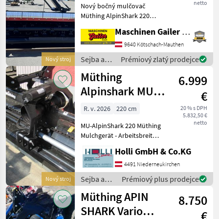
netto
Nový bočný mulčovač
Müthing AlpinShark 220
Vario v nasledujúcom
Maschinen Gailer GmbH
vyhotovení: Tento
mulčovač je vhodný pre
9640 Kötschach-Mauthen
traktory s výkonom do
Sejba a
Prémiový zlatý prodejce
Nový stroj
max. 130 PS, otáčkami 540
starostlivosť
Müthing
ot./min, s
6.999
o plodinu
/ Müthing
Alpinshark MU
€
220
R. v. 2026
220 cm
20 % s DPH
5.832,50 €
netto
MU-AlpinShark 220 Müthing
Mulchgerät - Arbeitsbreite
220cm - schwarz lackiert
Holli GmbH & Co.KG
4491 Niederneukirchen
Sejba a
Prémiový plus prodejce
Nový stroj
starostlivosť
Müthing APIN
8.750
o plodinu
/ Müthing
SHARK Vario
€