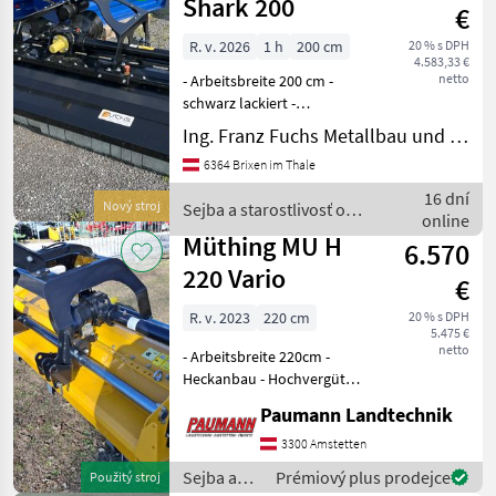
/ Müthing
Shark 200
€
R. v. 2026
1 h
200 cm
20 % s DPH
4.583,33 €
netto
- Arbeitsbreite 200 cm -
schwarz lackiert -
Verstellbarer
Ing. Franz Fuchs Metallbau und Landtechnik GmbH & CoKG
Dreipunktbock Kat. 1 für
6364 Brixen im Thale
Front- und Heckanbau - Aus
Feinkornstahl QSt/E - Mit
16 dní
Nový stroj
Sejba a starostlivosť o
mechanischer Seitenversch
online
plodinu / Müthing
Müthing MU H
6.570
220 Vario
€
R. v. 2023
220 cm
20 % s DPH
5.475 €
netto
- Arbeitsbreite 220cm -
Heckanbau - Hochvergütete
M-Hammerschlägel -
Paumann Landtechnik
hydraulischer
Seitenverschub (56 cm
3300 Amstetten
Hub), 1x DW notwendig -
Sejba a
Prémiový plus prodejce
Použitý stroj
Verstellbare Vario-