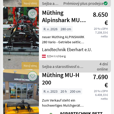
Frontanbau - Getriebe mit
Sejba a
Prémiový plus prodejce
Nový stroj
integriertem Freilauf und
starostlivosť
Müthing
8.650
o plodinu
/ Müthing
Alpinshark MU-L
€
280 Vario Front-
R. v. 2026
280 cm
20 % s DPH
7.208,33 €
Heckmulcher
netto
neuer Müthing ALPINSHARK
280 Vario - Getriebe seitlich
versetzt - Front- und
Landtechnik Eberhart e.U.
Heckanbaubock -
3204 Kirchberg
Ausstattung ALPINSHARK
280 Vario - hydraulische
4 dní
Nový stroj
Sejba a starostlivosť o
Seitenverschiebung
online
plodinu / Müthing
Müthing MU-H
7.690
200
€
R. v. 2023
20 h
200 cm
20 % s DPH
6.408,33 €
netto
Zum Verkauf steht ein
hochwertiges Mulchgerät
der renommierten Marke
AGRARTECHNIK PETTENBACH GMBH