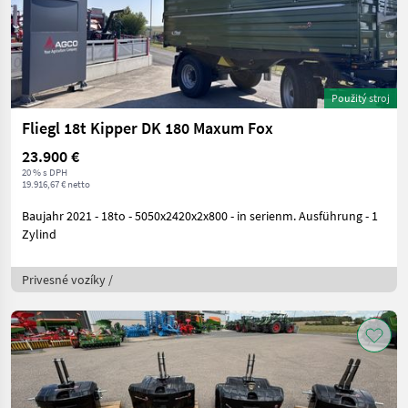
Použitý stroj
Fliegl 18t Kipper DK 180 Maxum Fox
23.900 €
20 % s DPH
19.916,67 € netto
Baujahr 2021 - 18to - 5050x2420x2x800 - in serienm. Ausführung - 1
Zylind
Privesné vozíky /