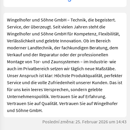
Günther T.
,am 03-12-2019
Selten eine so gute Firma erlebt! Von der Bestellung bis zur
Wingelhofer und Söhne GmbH – Technik, die begeistert.
Montage. Immer freundlich immer gut informiert. Immer
Service, der überzeugt. Seit vielen Jahren steht die
alle Termine eingehalten und dann auch noch ein
Wingelhofer und Söhne GmbH für Kompetenz, Flexibilität,
unschlagbar guter Preis. War höchst zufrieden!
Verlässlichkeit und gelebte Innovation. Ob im Bereich
moderner Landtechnik, der fachkundigen Beratung, dem
Robert F.
,am 27-11-2019
Verkauf und der Reparatur oder der professionellen
Ich benötigte eine neue Batterie für meinen Rasentraktor.
Montage von Tor- und Zaunsystemen – im Industrie- wie
Das Billigprodukt war zwar nicht lagernd, aber
auch im Privatbereich setzen wir täglich neue Maßstäbe.
hochwertiger Ersatz machte den Weg nicht sinnlos. Meinen
Unser Anspruch ist klar: Höchste Produktqualität, perfekter
Vorpostern welche über die freundliche und kompetente
Service und die volle Zufriedenheit unserer Kunden. Das ist
Bedienung schrieben, kann ich nur recht geben.
für uns kein leeres Versprechen, sondern gelebte
Unternehmenspolitik. Vertrauen Sie auf Erfahrung.
Vertrauen Sie auf Qualität. Vertrauen Sie auf Wingelhofer
und Söhne GmbH.
Poslední změna: 25. Februar 2026 um 14:43