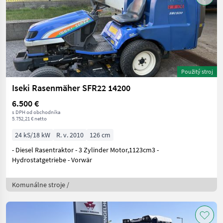
Použitý stroj
Iseki Rasenmäher SFR22 14200
6.500 €
s DPH od obchodníka
5.752,21 € netto
24 kS/18 kW
R. v. 2010
126 cm
- Diesel Rasentraktor - 3 Zylinder Motor,1123cm3 -
Hydrostatgetriebe - Vorwär
Komunálne stroje /