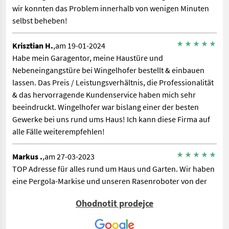
wir konnten das Problem innerhalb von wenigen Minuten
selbst beheben!
Krisztian H.
,am 19-01-2024
Habe mein Garagentor, meine Haustüre und
Nebeneingangstüre bei Wingelhofer bestellt & einbauen
lassen. Das Preis / Leistungsverhältnis, die Professionalität
& das hervorragende Kundenservice haben mich sehr
beeindruckt. Wingelhofer war bislang einer der besten
Gewerke bei uns rund ums Haus! Ich kann diese Firma auf
alle Fälle weiterempfehlen!
Markus .
,am 27-03-2023
TOP Adresse für alles rund um Haus und Garten. Wir haben
eine Pergola-Markise und unseren Rasenroboter von der
Firma Wingelhofer, und auch schon einige Service Einsätze
Ohodnotit prodejce
erlebt. Alle Mitarbeiter sind stets bemüht eine Lösung
herbeizuführen, und immer freundlich und hilfsbereit.