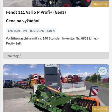
Nový stroj
Fendt 211 Vario P Profi+ (Gen3)
Cena na vyžádání
124 kS/91 kW
R. v. 2026
140 h
Vorführmaschine mit ca. 140 Stunden Inventar Nr.: 6851 Linie: -
Profi+ Sett
Traktory /
Nový stroj