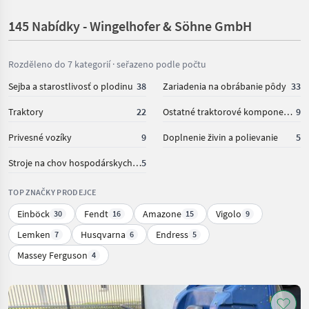
145 Nabídky - Wingelhofer & Söhne GmbH
Rozděleno do 7 kategorií · seřazeno podle počtu
Sejba a starostlivosť o plodinu
38
Zariadenia na obrábanie pôdy
33
Traktory
22
Ostatné traktorové komponenty
9
Privesné vozíky
9
Doplnenie živin a polievanie
5
Stroje na chov hospodárskych zvierat
5
TOP ZNAČKY PRODEJCE
Einböck
Fendt
Amazone
Vigolo
30
16
15
9
Lemken
Husqvarna
Endress
7
6
5
Massey Ferguson
4