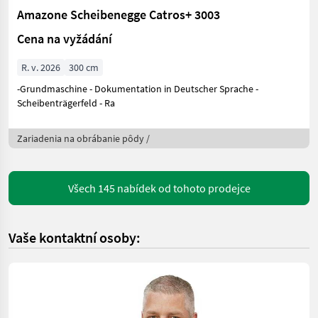
Amazone Scheibenegge Catros+ 3003
Cena na vyžádání
R. v. 2026
300 cm
-Grundmaschine - Dokumentation in Deutscher Sprache -
Scheibenträgerfeld - Ra
Zariadenia na obrábanie pôdy /
Všech 145 nabídek od tohoto prodejce
Vaše kontaktní osoby: