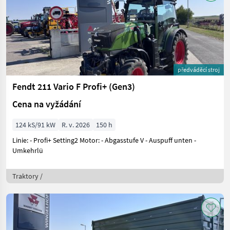
předváděcí stroj
Fendt 211 Vario F Profi+ (Gen3)
Cena na vyžádání
124 kS/91 kW
R. v. 2026
150 h
Linie: - Profi+ Setting2 Motor: - Abgasstufe V - Auspuff unten -
Umkehrlü
Traktory /