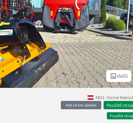
další
4851
Horné Rakús
Použité stroj
434.14 km daleko
Použité stroj