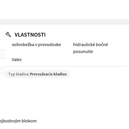
VLASTNOSTI
voľnobežka v prevodovke
hidraulické bočné
posunutie
Valec
Typ kladiva:
Prerezávacie kladivo
trojbodovým blokom