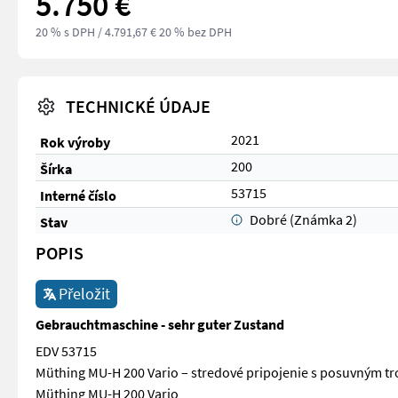
5.750 €
20 % s DPH
/ 4.791,67 € 20 % bez DPH
TECHNICKÉ ÚDAJE
2021
Rok výroby
200
Šírka
53715
Interné číslo
Dobré (Známka 2)
Stav
POPIS
Přeložit
Gebrauchtmaschine - sehr guter Zustand
EDV 53715
Müthing MU-H 200 Vario – stredové pripojenie s posuvným 
Müthing MU-H 200 Vario