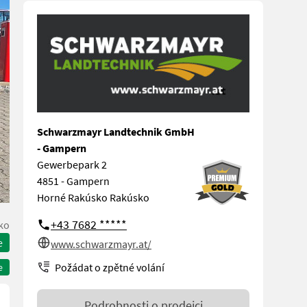
Schwarzmayr Landtechnik GmbH
- Gampern
Gewerbepark 2
4851 - Gampern
Horné Rakúsko Rakúsko
+43 7682 *****
ko
e
www.schwarzmayr.at/
Požádat o zpětné volání
e
Podrobnosti o prodejci