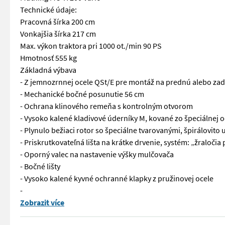
Technické údaje:
Pracovná šírka 200 cm
Vonkajšia šírka 217 cm
Max. výkon traktora pri 1000 ot./min 90 PS
Hmotnosť 555 kg
Základná výbava
- Z jemnozrnnej ocele QSt/E pre montáž na prednú alebo zad
- Mechanické bočné posunutie 56 cm
- Ochrana klinového remeňa s kontrolným otvorom
- Vysoko kalené kladivové úderníky M, kované zo špeciálnej o
- Plynulo bežiaci rotor so špeciálne tvarovanými, špirálovit
- Priskrutkovateľná lišta na krátke drvenie, systém: „žraloči
- Oporný valec na nastavenie výšky mulčovača
- Bočné lišty
- Vysoko kalené kyvné ochranné klapky z pružinovej ocele
-
EDV 53715 Müthing MU-H 200 Vario – stredové pripojenie s po
Zobrazit více