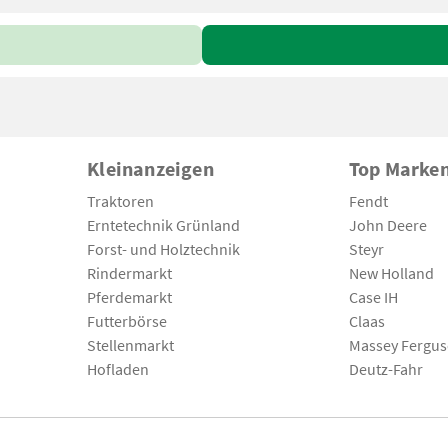
Kleinanzeigen
Top Marke
Traktoren
Fendt
Erntetechnik Grünland
John Deere
Forst- und Holztechnik
Steyr
Rindermarkt
New Holland
Pferdemarkt
Case IH
Futterbörse
Claas
Stellenmarkt
Massey Fergu
Hofladen
Deutz-Fahr