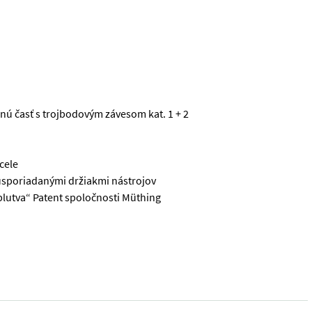
nú časť s trojbodovým závesom kat. 1 + 2
cele
o usporiadanými držiakmi nástrojov
a plutva“ Patent spoločnosti Müthing
suvným trojbodovým blokom Müthing MU-H 200 Vario Technické údaje: