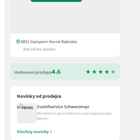
4851 Gampern Horné Rakúsko
434.14 km daleko
4.6
Hodnocení prodejce
Novinky od prodejce
Zustellservice Schwarzmayr
Wir liefern in ganz Österreich und angrenzendes
Bayern.
 Pracovná šírka 200 cm Vonkajšia šírka 217 cm Max. výkon traktora 
Všechny novinky