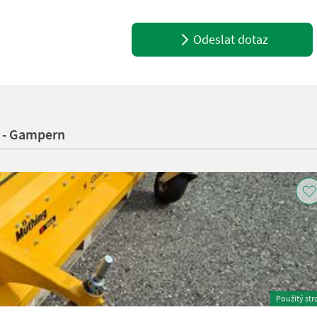
Odeslat dotaz
 - Gampern
Použitý str