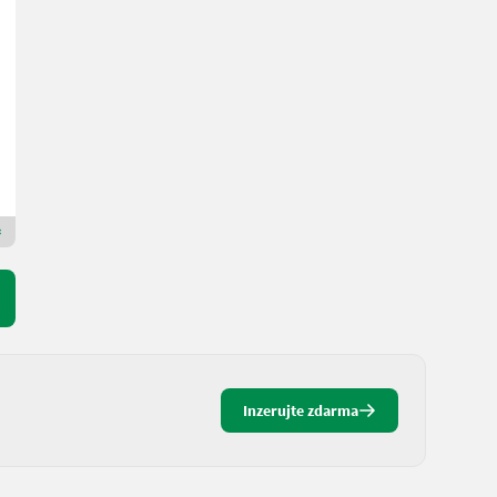
Müthing FM/S 140
6.590 €
20 % s DPH
5.491,67 € netto
R. v. 2022
140 cm
Schwarzmayr Landtechnik GmbH - Gampern
4851 Horné Rakúsko
Prémiový zlatý prodejce
Inzerujte zdarma