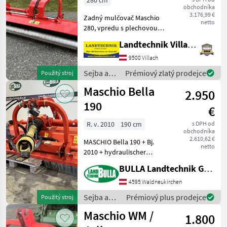
280 cm
obchodníka
3.176,99 €
Zadný mulčovač Maschio
netto
280, vpredu s plechovou
ochranou, hydraulický
Landtechnik Villach GmbH
bočný posun, podlahový
valec s bočnými pätkami,
9500 Villach
pre prevádzku zo zadnej
Sejba a
Prémiový zlatý prodejce
Použitý stroj
časti, kladivové vyhotov
starostlivosť
Maschio Bella
2.950
o plodinu
/ Maschio
190
€
R. v. 2010
190 cm
s DPH od
obchodníka
2.610,62 €
MASCHIO Bella 190 + Bj.
netto
2010 + hydraulischer
Seitenverschub + Werkzeug:
BULLA Landtechnik GmbH
Hammer +
Tiefenführungswalze +
4595 Waldneukirchen
Gelenkwelle + wenig
Sejba a
Prémiový plus prodejce
Použitý stroj
gearbeitet Typ kladiva:
starostlivosť
Maschio WM /
Prerezávacie
1.800
o plodinu