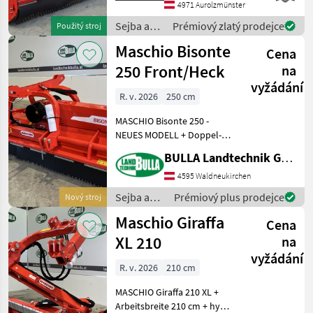
posunom - s oporným
4971 Aurolzmünster
valcom - s pracovnou
Sejba a
Prémiový zlatý prodejce
Použitý stroj
šírkou 2, 5 m - s
starostlivosť
Maschio Bisonte
trojbodovým upevnením -
Cena
o plodinu
/ Maschio
250 Front/Heck
na
vyžádání
R. v. 2026
250 cm
MASCHIO Bisonte 250 -
NEUES MODELL + Doppel-
Dreipunktbock Kat. II
BULLA Landtechnik GmbH
(Front- und Heckanbau) mit
hydraulischer Verschiebung
4595 Waldneukirchen
ca. 400 mm + Getriebe 1.000
Sejba a
Prémiový plus prodejce
Nový stroj
UpM mit integri
starostlivosť
Maschio Giraffa
Cena
o plodinu
/ Maschio
XL 210
na
vyžádání
R. v. 2026
210 cm
MASCHIO Giraffa 210 XL +
Arbeitsbreite 210 cm + hydr.