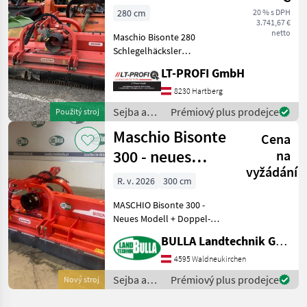
280 cm
20 % s DPH
3.741,67 €
netto
Maschio Bisonte 280
Schlegelhäcksler
==Vermittlungsverkauf== -
LT-PROFI GmbH
hydr. Verschub -inkl.
Zapfwelle Maschine zu
8230 Hartberg
besichtigen bei #LT-Profi
Sejba a
Prémiový plus prodejce
Použitý stroj
GmbH #LandtechnikFürPro
starostlivosť
Maschio Bisonte
Cena
o plodinu
/ Maschio
300 - neues
na
vyžádání
Modell
R. v. 2026
300 cm
MASCHIO Bisonte 300 -
Neues Modell + Doppel-
Dreipunktbock Kat. II
BULLA Landtechnik GmbH
(Front- und Heckanbau) mit
hydraulischer Verschiebung
4595 Waldneukirchen
ca. 400 mm + Getriebe 1.000
Sejba a
Prémiový plus prodejce
Nový stroj
UpM mit integri
starostlivosť