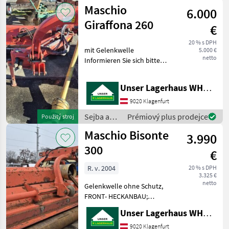
starostlivosť
Maschio
6.000
o plodinu
/ Maschio
Giraffona 260
€
20 % s DPH
mit Gelenkwelle
5.000 €
netto
Informieren Sie sich bitte
vor Fahrt-Antritt
telefonisch, ob die
Unser Lagerhaus WHG, Kärnten, Klagenfurt
von Ihnen angefragte
Maschine aktuell bei uns
9020 Klagenfurt
am Lager steht. Wir
Sejba a
Prémiový plus prodejce
Použitý stroj
inserieren auch
starostlivosť
Maschio Bisonte
3.990
o plodinu
/ Maschio
300
€
R. v. 2004
20 % s DPH
3.325 €
netto
Gelenkwelle ohne Schutz,
FRONT- HECKANBAU;
Informieren Sie sich bitte
Unser Lagerhaus WHG, Kärnten, Klagenfurt
vor Fahrt-Antritt
telefonisch, ob die von
9020 Klagenfurt