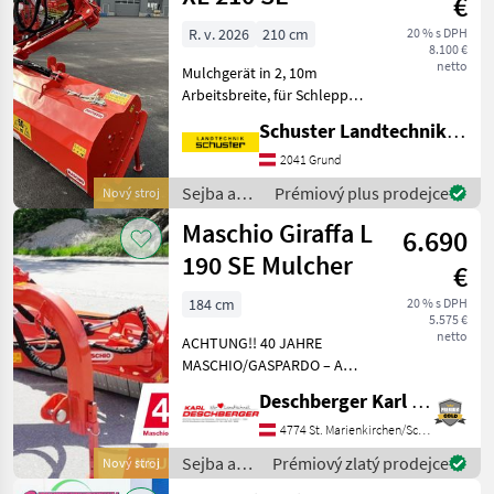
€
R. v. 2026
210 cm
20 % s DPH
8.100 €
netto
Mulchgerät in 2, 10m
Arbeitsbreite, für Schlepper
bis 110 PS, mit
Schuster Landtechnik Grund
hydraulischer
Seitenverstellung, mit
2041 Grund
hydraulischer
Sejba a
Prémiový plus prodejce
Nový stroj
Neigungsverstellung,
starostlivosť
Maschio Giraffa L
Universal-Dreipunktbock K
6.690
o plodinu
/ Maschio
190 SE Mulcher
€
184 cm
20 % s DPH
5.575 €
netto
ACHTUNG!! 40 JAHRE
MASCHIO/GASPARDO – AUF
DEN JETZIGEN PREIS WIRD
Deschberger Karl Landtechnik GesmbH & Co KG
NOCH MAL RUNTER
GERECHNET MIT EINEM
4774 St. Marienkirchen/Schärding
JUBILÄUMSBONUS SAMT
Sejba a
Prémiový zlatý prodejce
Nový stroj
VERSCHLEIßTEILPAKET!“
starostlivosť