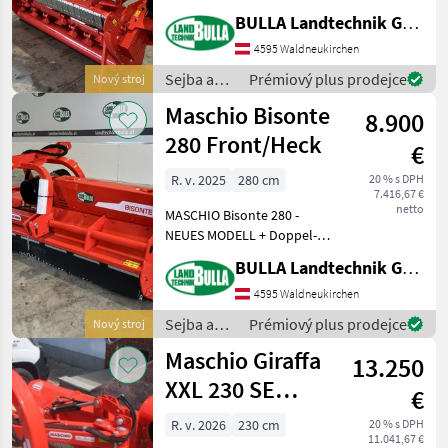
Seitenausschwenkung und
BULLA Landtechnik GmbH
Neigungsverstellung +
Dreipunktbock mit
4595 Waldneukirchen
integriertem Anfahrschutz +
Sejba a
Prémiový plus prodejce
Nový stroj
hydr. Neigungsv
starostlivosť
Maschio Bisonte
8.900
o plodinu
/ Maschio
280 Front/Heck
€
R. v. 2025
280 cm
20 % s DPH
7.416,67 €
netto
MASCHIO Bisonte 280 -
NEUES MODELL + Doppel-
Dreipunktbock Kat. II
BULLA Landtechnik GmbH
(Front- und Heckanbau) mit
hydraulischer Verschiebung
4595 Waldneukirchen
ca. 400 mm + Getriebe 1.000
Sejba a
Prémiový plus prodejce
Nový stroj
UpM mit integri
starostlivosť
Maschio Giraffa
13.250
o plodinu
/ Maschio
XXL 230 SE
€
mulčovač
R. v. 2026
230 cm
20 % s DPH
11.041,67 €