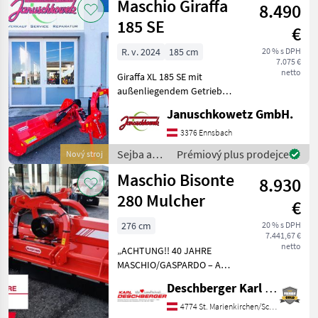
Maschio Giraffa
Maschio Giraffa L 19
8.490
o plodinu
/ Maschio
185 SE
€
R. v. 2024
185 cm
20 % s DPH
7.075 €
netto
Giraffa XL 185 SE mit
außenliegendem Getriebe
und vergrößertem
Januschkowetz GmbH.
Schwenkbereich,
Mulchgerät in 1, 85m
3376 Ennsbach
Arbeitsbreite, für Schlepper
Sejba a
Prémiový plus prodejce
Nový stroj
bis 110 PS, mit
starostlivosť
Maschio Bisonte
hydraulischer S
8.930
o plodinu
/ Maschio
280 Mulcher
€
276 cm
20 % s DPH
7.441,67 €
netto
„ACHTUNG!! 40 JAHRE
MASCHIO/GASPARDO – AUF
DEN JETZIGEN PREIS WIRD
Deschberger Karl Landtechnik GesmbH & Co KG
NOCH MAL RUNTER
GERECHNET MIT EINEM
4774 St. Marienkirchen/Schärding