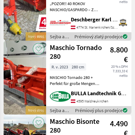
netto
„POZOR!! 40 ROKOV
MASCHIO/GASPARDO – Z
SÚČASNEJ CENY SA EŠTE
Deschberger Karl Landtechnik GesmbH & Co KG
ZRAZÍ JUBILEJNÝ BONUS
SPOLU S BALÍČKOM
4774 St. Marienkirchen/Schärding
OPOTREBENÝCH DIELOV!“
Sejba a
Prémiový zlatý prodejce
Nový stroj
Mulčovač Maschio Giraffa
starostlivosť
Maschio Tornado
XXL 230 SE pre tr
8.800
o plodinu
/ Maschio
280
€
R. v. 2023
280 cm
20 % s DPH
7.333,33 €
netto
MASCHIO Tornado 280 +
Perfekt für große Mengen
an Ernterückständen - zb.:
BULLA Landtechnik GmbH
für Maisstroh +
Dreipunktbock Kat. II,
4595 Waldneukirchen
verschiebbar + Eingang-
Sejba a
Prémiový plus prodejce
Nový stroj
Ölbadgetriebe für 540 UpM
starostlivosť
Maschio Bisonte
4.490
o plodinu
/ Maschio
280
€