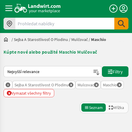
Prohledat nabídky
/
Sejba A Starostlivosť O Plodinu
/
Mulčovač
/
Maschio
Kúpte nové alebo použité Maschio Mulčovač
Takto se řadí nabídky na Landwirt.com
Filtry
x
x
x
x
Sejba A Starostlivost O Plodinu
Mulcovac
Maschio
x
Vymazat všechny filtry
Seznam
Mřížka