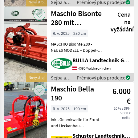
Sejba a
Prémiový plus prodejce
Nový stroj
Getriebe + integriertem
starostlivosť
Maschio Bisonte
Freilauf 540 U/mi
Cena
o plodinu
/ Maschio
280 mit
na
vyžádání
Beleuchtung
R. v. 2025
280 cm
MASCHIO Bisonte 280 -
NEUES MODELL + Doppel-
Dreipunktbock Kat. II
BULLA Landtechnik GmbH
(Front- und Heckanbau) mit
hydraulischer Verschiebung
4595 Waldneukirchen
ca. 400 mm + Getriebe 1.000
Sejba a
Prémiový plus prodejce
Nový stroj
UpM mit integri
starostlivosť
Maschio Bella
6.000
o plodinu
/ Maschio
190
€
R. v. 2025
190 cm
20 % s DPH
5.000 €
netto
inkl. Gelenkwelle für Front
und Heckanbau
hydraulischer
Schuster Landtechnik Grund
Seitenverschub 1, 90m