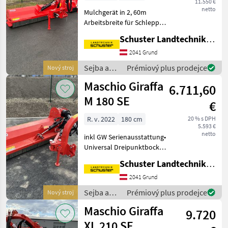
11.550 €
netto
Mulchgerät in 2, 60m
Arbeitsbreite für Schlepper
bis 200 PS Universal-
Schuster Landtechnik Grund
Dreipunktbock Kat. II/III mit
integriertem Anfahrschutz
2041 Grund
Hydraulische
Sejba a
Prémiový plus prodejce
Nový stroj
Seitenausschwenkung un
starostlivosť
Maschio Giraffa
6.711,60
o plodinu
/ Maschio
M 180 SE
€
R. v. 2022
180 cm
20 % s DPH
5.593 €
netto
inkl GW Serienausstattung•
Universal Dreipunktbock
Kat. I• Hydraulische
Schuster Landtechnik Grund
Seitenausschwenkung•
Hydraulische
2041 Grund
Neigungsverstellung•
Sejba a
Prémiový plus prodejce
Nový stroj
Getriebe 540 UpM mit
starostlivosť
Maschio Giraffa
integriertemFrei
9.720
o plodinu
/ Maschio
XL 210 SE