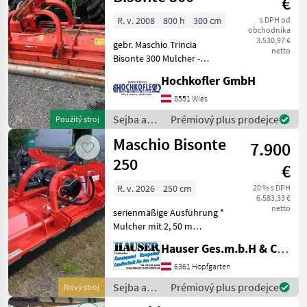
€
vše
R. v. 2008
800 h
300 cm
s DPH od
obchodníka
MARKETPLACE
3.530,97 €
gebr. Maschio Trincia
netto
Bisonte 300 Mulcher -
Nabídky
Marketplace
Inzeráty
Hammerschlegel - Front-
prodejců
Hochkofler GmbH
Heckanbau - Kettenschutz -
Bodenwalze - 1010 kg
8551 Wies
funktionsfähig und
Sejba a
Prémiový plus prodejce
Použitý stroj
einsatzbereit Stand
starostlivosť
Maschio Bisonte
7.900
o plodinu
/ Maschio
250
€
R. v. 2026
250 cm
20 % s DPH
6.583,33 €
netto
serienmäßige Ausführung *
Mulcher mit 2, 50 m
Arbeitsbreite * für
Hauser Ges.m.b.H & Co.KG
Traktoren bis 140 PS * mit
hydraulischer
6361 Hopfgarten
Seitenverschiebung ca. 400
Sejba a
Prémiový plus prodejce
Nový stroj
mm * Doppel- Dreipunktbo
starostlivosť