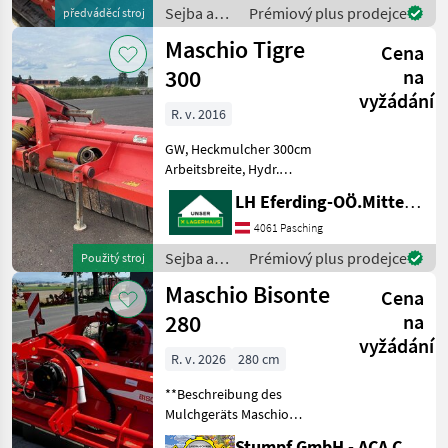
hidraulické bočné
Sejba a
Prémiový plus prodejce
předváděcí stroj
posunutie, voľnobežka v
starostlivosť
Maschio Tigre
prevod
Cena
o plodinu
/ Maschio
300
na
vyžádání
R. v. 2016
GW, Heckmulcher 300cm
Arbeitsbreite, Hydr.
Seitenverschub, guter
LH Eferding-OÖ.Mitte, Hörsching
Zustand, Lagerung von
Stützwalze NEU Sejba a
4061 Pasching
starostlivosť o plodinu
Sejba a
Prémiový plus prodejce
Použitý stroj
Mulčovač
starostlivosť
Maschio Bisonte
Cena
o plodinu
/ Maschio
280
na
vyžádání
R. v. 2026
280 cm
**Beschreibung des
Mulchgeräts Maschio
Bisonte 280** **Allgemeine
Stumpf GmbH - ACA Center Stumpf