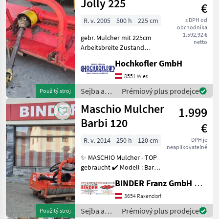
/ Maschio
Jolly 225
€
R. v. 2005
500 h
225 cm
s DPH od
obchodníka
1.592,92 €
gebr. Mulcher mit 225cm
netto
Arbeitsbreite Zustand
Funktionstüchtig Typ
Hochkofler GmbH
kladiva: Prerezávacie
kladivo, Valec Sejba a
8551 Wies
starostlivosť o plodinu
Sejba a
Prémiový plus prodejce
Použitý stroj
Mulčovač
starostlivosť
Maschio Mulcher
1.999
o plodinu
/ Maschio
Barbi 120
€
R. v. 2014
250 h
120 cm
DPH je
neaplikovateľné
✨ MASCHIO Mulcher - TOP
gebraucht ✔️ Modell : Barbi
120 ✔️ in serienmäßiger
BINDER Franz GmbH & CoKG
Ausführung ✔️ Arbeitsbreite
: 120cm ✔️ Dreipunkt-
3654 Raxendorf
Heckanbau Kat. 1 ✔️ TOP -
Sejba a
Prémiový plus prodejce
Použitý stroj
ZUSTAND