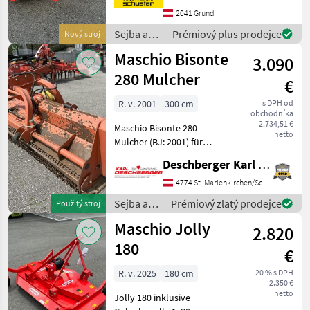
Arbeitsbreite für Schlepper
2041 Grund
bis 80 PS Doppelter
Sejba a
Prémiový plus prodejce
Nový stroj
Dreipunktbock Kat I, Kat II
starostlivosť
Maschio Bisonte
eng Vo
3.090
o plodinu
/ Maschio
280 Mulcher
€
R. v. 2001
300 cm
s DPH od
obchodníka
2.734,51 €
Maschio Bisonte 280
netto
Mulcher (BJ: 2001) für
Front- und Heckanbau mit
Deschberger Karl Landtechnik GesmbH & Co KG
hydr. Seitenverstellung,
Hämmer, Walze, Freilauf im
4774 St. Marienkirchen/Schärding
Getriebe, Schutzketten und
Sejba a
Prémiový zlatý prodejce
Použitý stroj
Gelenkwelle; Arbei
starostlivosť
Maschio Jolly
2.820
o plodinu
/ Maschio
180
€
R. v. 2025
180 cm
20 % s DPH
2.350 €
netto
Jolly 180 inklusive