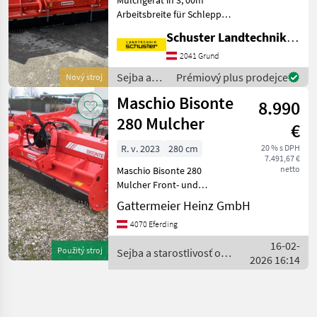
Arbeitsbreite für Schlepper
bis 140 PS mit hydraul.
Schuster Landtechnik Grund
Seitenverschiebung, ca.
400mm Doppel-
2041 Grund
Dreipunktbock Kat II
Sejba a
Prémiový plus prodejce
Nový stroj
Getriebe 1000 UpM mit
starostlivosť
Maschio Bisonte
integri
8.990
o plodinu
/ Maschio
280 Mulcher
€
R. v. 2023
280 cm
20 % s DPH
7.491,67 €
netto
Maschio Bisonte 280
Mulcher Front- und
Heckanbau mit
Gattermeier Heinz GmbH
Gelenkwelle, Kufen, 24
4070 Eferding
Hämmer, vordere
Schutzketten, PVC Schutz,
16-02-
Použitý stroj
Sejba a starostlivosť o
Stützwalze, hydr.
2026 16:14
plodinu / Maschio
Seitenverstellung (400