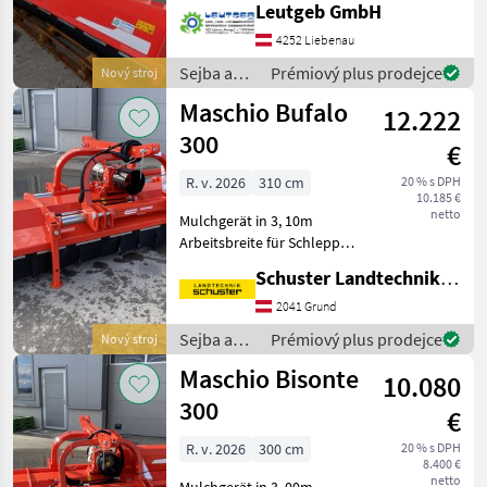
Leutgeb GmbH
*Universal-Dreipunktbock,
*Eingang Ölbadgetriebe mit
4252 Liebenau
integriertem Freilauf für
Sejba a
Prémiový plus prodejce
Nový stroj
*Zapf
starostlivosť
Maschio Bufalo
12.222
o plodinu
/ Maschio
300
€
R. v. 2026
310 cm
20 % s DPH
10.185 €
netto
Mulchgerät in 3, 10m
Arbeitsbreite für Schlepper
bis 200 PS mit hydraul.
Schuster Landtechnik Grund
Seitenverschiebung
Doppel-Dreipunktbock Kat
2041 Grund
II Getriebe 1000 UpM mit
Sejba a
Prémiový plus prodejce
Nový stroj
integriertem Freil
starostlivosť
Maschio Bisonte
10.080
o plodinu
/ Maschio
300
€
R. v. 2026
300 cm
20 % s DPH
8.400 €
netto
Mulchgerät in 3, 00m