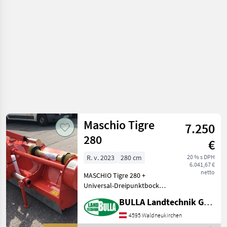
o plodinu
/ Maschio
Maschio Tigre
7.250
280
€
R. v. 2023
280 cm
20 % s DPH
6.041,67 €
netto
MASCHIO Tigre 280 +
Universal-Dreipunktbock
Kat II + mechanischer
BULLA Landtechnik GmbH
Seitenverschiebung
(optional hydr.
4595 Waldneukirchen
Seitenverschiebung)