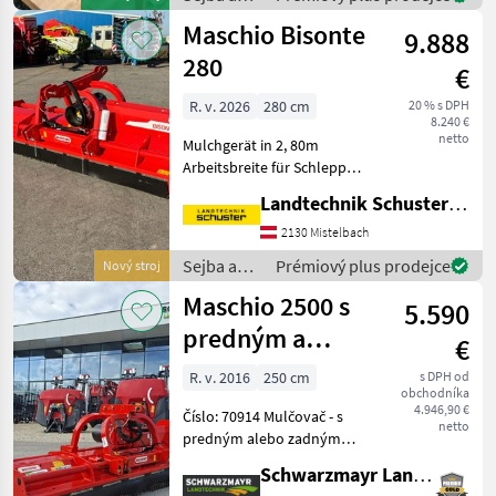
160cm Arbeitsbreite - Bj.
starostlivosť
Maschio Bisonte
2017 - Gelenkwel
9.888
o plodinu
/ Maschio
280
€
R. v. 2026
280 cm
20 % s DPH
8.240 €
netto
Mulchgerät in 2, 80m
Arbeitsbreite für Schlepper
bis 140 PS mit hydraul.
Landtechnik Schuster Niederlassung Mistelbach
Seitenverschiebung, ca.
400mm Doppel-
2130 Mistelbach
Dreipunktbock Kat II
Sejba a
Prémiový plus prodejce
Nový stroj
Getriebe 1000 UpM mit
starostlivosť
Maschio 2500 s
integriert
5.590
o plodinu
/ Maschio
predným a
€
zadným
R. v. 2016
250 cm
s DPH od
obchodníka
závesom a
4.946,90 €
Číslo: 70914 Mulčovač - s
bočným
netto
predným alebo zadným
posunom
upevnením - s
Schwarzmayr Landtechnik GmbH - Aurolzmünster
hydraulickým bočným