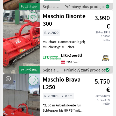
Ihnen angefragte Maschine
Sejba a
Prémiový plus prodejce
Použitý stroj
aktuell bei uns am Lager
starostlivosť
Maschio Bisonte
3.990
o plodinu
/ Maschio
300
€
R. v. 2020
20 % s DPH
3.325 €
netto
Mulchart: Hammerschlegel;
Mulchertyp: Mulcher-
Kombination;
LTC-Zwettl
Klassifizierung:
Gebrauchtmaschine;
3910 Zwettl
Seriennummer/Fahrgestellnummer:
Sejba a
Prémiový zlatý prodejce
Použitý stroj
KW9350738; Arbeitsbreite:
starostlivosť
Maschio Brava
3; Bauart: A
5.750
o plodinu
/ Maschio
L250
€
R. v. 2023
250 cm
20 % s DPH
4.791,67 €
netto
*2, 50 m Arbeitsbreite für
Schlepper bis 80 PS *mit
mechanischer Verschiebung