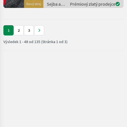
JUBILÄUMSBONUS SAMT
Sejba a
Prémiový zlatý prodejce
Nový stroj
VERSCHLEIßTEILPAKET!“
starostlivosť
Maschio Bisonte 280
o plodinu
/ Maschio
1
2
3
Výsledek
1
-
48
od
135
(Stránka 1 od 3)