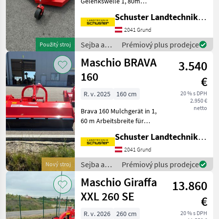
Gelenkswelle 1, 80m
Arbeitsbreite
Schuster Landtechnik Grund
Einganggetriebe mit 540
UpM Antrieb schwenkbare
2041 Grund
Stützräder mit verstellb.
Sejba a
Prémiový plus prodejce
Použitý stroj
Höhe Universal-
starostlivosť
Maschio BRAVA
Dreipunktbock Kat
3.540
o plodinu
/ Maschio
160
€
R. v. 2025
160 cm
20 % s DPH
2.950 €
netto
Brava 160 Mulchgerät in 1,
60 m Arbeitsbreite für
Schlepper bis 80 PS mit
Schuster Landtechnik Grund
mechanischer Verschiebung
Universal-Dreipunktbock
2041 Grund
Zapfwelle 540 UPM
Sejba a
Prémiový plus prodejce
Nový stroj
einstellbare Rieme
starostlivosť
Maschio Giraffa
13.860
o plodinu
/ Maschio
XXL 260 SE
€
R. v. 2026
260 cm
20 % s DPH