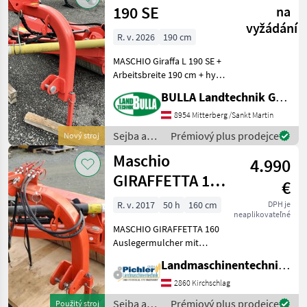
/ Maschio
190 SE
na
vyžádání
R. v. 2026
190 cm
MASCHIO Giraffa L 190 SE +
Arbeitsbreite 190 cm + hydr.
Seitenausschwenkung und
BULLA Landtechnik GmbH
Neigungsverstellung +
Dreipunktbock mit
8954 Mitterberg /Sankt Martin
integriertem Anfahrschutz +
Sejba a
Prémiový plus prodejce
Nový stroj
hydr. Neigung
starostlivosť
Maschio
4.990
o plodinu
/ Maschio
GIRAFFETTA 160
€
Auslegemulcher
R. v. 2017
50 h
160 cm
DPH je
neaplikovateľné
MASCHIO GIRAFFETTA 160
Auslegermulcher mit
hydraulischer
Landmaschinentechnik Pichler GmbH
Seitenausschwenkung und
hydraulischer
2860 Kirchschlag
Neigungsverstellung -
Sejba a
Prémiový plus prodejce
Použitý stroj