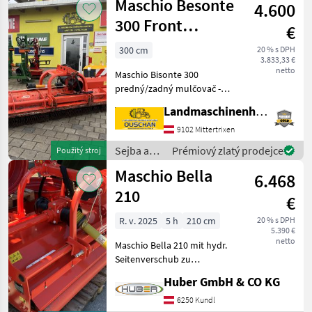
Maschio Besonte
4.600
o plodinu
/ Maschio
300 Front
€
Heckmulcher
300 cm
20 % s DPH
3.833,33 €
netto
Maschio Bisonte 300
predný/zadný mulčovač -
Predná alebo zadná
Landmaschinenhandel Ouschan Anton
montáž, kategória II -
Hriadeľ - Kladivá - Oporný
9102 Mittertrixen
valec - Oporný valec s
Sejba a
Prémiový zlatý prodejce
Použitý stroj
novými ložiskami - Hydrauli
starostlivosť
Maschio Bella
6.468
o plodinu
/ Maschio
210
€
R. v. 2025
5 h
210 cm
20 % s DPH
5.390 €
netto
Maschio Bella 210 mit hydr.
Seitenverschub zu
verkaufen. Näheres gerne
Huber GmbH & CO KG
auf Anfrage! Typ kladiva:
Prerezávacie kladivo,
6250 Kundl