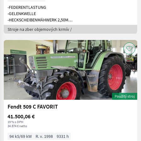
-FEDERENTLASTUNG
-GELENKWELLE
-HECKSCHEIBENMÄHWERK 2,50M
-KLAPPUNG/R
Stroje na zber objemových krmív /
Použitý stroj
Fendt 509 C FAVORIT
41.500,06 €
19 % s DPH
34.874 € netto
94 kS/69 kW
R. v. 1998
9331 h