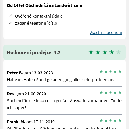
Od 14 let Obchodníci na Landwirt.com
Ověřené kontaktní údaje
zadané telefonní číslo
Všechna ocenění
Hodnocení prodejce
4.2
Peter W.
,am 13-03-2023
Habe im Hafen Sand geladen ging alles sehr problemlos.
Rex .
,am 21-06-2020
Sachen für die Imkerei in großer Auswahl vorhanden. Finde
ich super!
Frank- M.
,am 17-11-2019
Ob Pferdehaltet, Gärtner, oder Landwirt, jeder findet hier