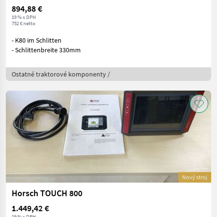
894,88 €
19 % s DPH
752 € netto
- K80 im Schlitten
- Schlittenbreite 330mm
Ostatné traktorové komponenty /
Nový stroj
Horsch TOUCH 800
1.449,42 €
19 % s DPH