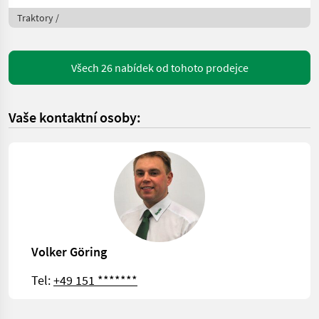
Traktory /
Všech 26 nabídek od tohoto prodejce
Vaše kontaktní osoby:
Volker Göring
Tel:
+49 151 *******