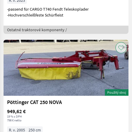
R. v. 2023
-passend für CARGO T740 Fendt Teleskoplader
-Hochverschleißfeste Schürfleist
Ostatné traktorové komponenty /
Použitý stroj
Pöttinger CAT 250 NOVA
949,62 €
19 % s DPH
798 € netto
R. v. 2005
250 cm