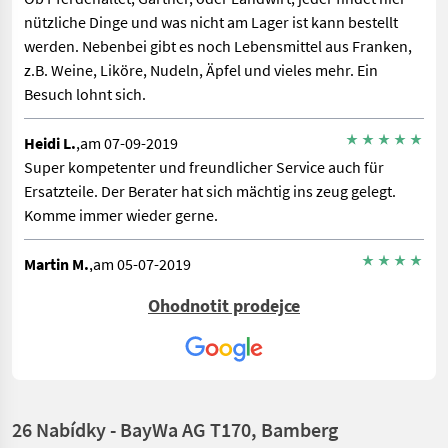
nützliche Dinge und was nicht am Lager ist kann bestellt
werden. Nebenbei gibt es noch Lebensmittel aus Franken,
z.B. Weine, Liköre, Nudeln, Äpfel und vieles mehr. Ein
Besuch lohnt sich.
Heidi L.
,am 07-09-2019
Super kompetenter und freundlicher Service auch für
Ersatzteile. Der Berater hat sich mächtig ins zeug gelegt.
Komme immer wieder gerne.
Martin M.
,am 05-07-2019
Die Aussicht von dort ist einfach super. Das ist doch ganz
Ohodnotit prodejce
einfach. Dort ist genug Geld da.....Deshalb brauchen die
auch keins drucken.
26 Nabídky - BayWa AG T170, Bamberg