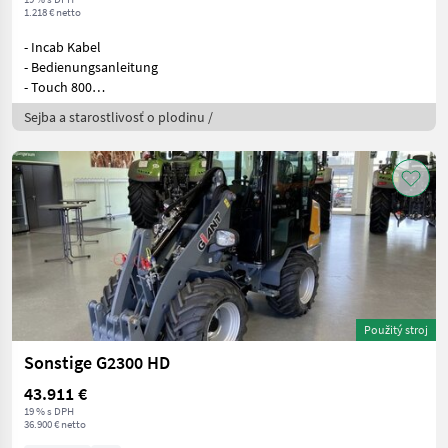
1.218 € netto
- Incab Kabel
- Bedienungsanleitung
- Touch 800
- keine Freischaltun
Sejba a starostlivosť o plodinu /
Použitý stroj
Sonstige G2300 HD
43.911 €
19 % s DPH
36.900 € netto