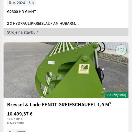
R. v. 2024
6 h
G2300 HD GIANT
2 X HYDRAULIKKREISLAUF AM HUBARM
BEREIFUNG: 31X15.
Stroje na stavbu /
Použitý stroj
Bressel & Lade FENDT GREIFSCHAUFEL 1,9 M³
10.499,37 €
19 % s DPH
8.823 € netto