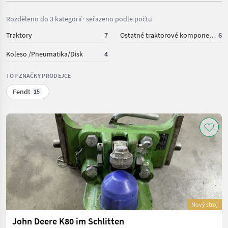
Rozděleno do 3 kategorií · seřazeno podle počtu
Traktory
7
Ostatné traktorové komponenty
6
Koleso /Pneumatika/Disk
4
TOP ZNAČKY PRODEJCE
Fendt
15
Nový stroj
John Deere K80 im Schlitten