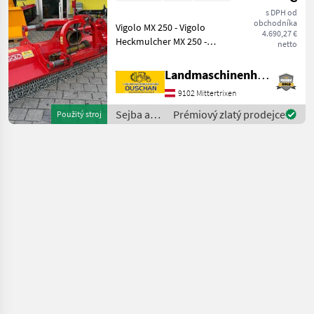
s DPH od
obchodníka
Vigolo MX 250 - Vigolo
4.690,27 €
Heckmulcher MX 250 -
netto
Kettenvorhang -
Hydraulischer
Landmaschinenhandel Ouschan Anton
Seitenverschub -
9102 Mittertrixen
Bodenstützwalze -
Freilaufgetriebe -
Sejba a
Prémiový zlatý prodejce
Použitý stroj
Gleitkuven aus Hardox -
starostlivosť
Arbe
o plodinu
/ Vigolo