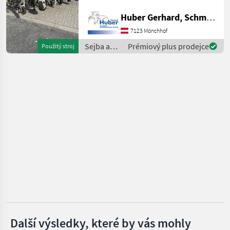
mechanische Kinematik
Huber Gerhard, Schmiede und Landmaschinen GmbH.
Einböck
Light Element 6 Reihen, 75
cm Abstand, 7 Elemente
7123 Mönchhof
hydr. Klappbarer Rahmen
Schmotzer
Sejba a
Prémiový plus prodejce
Použitý stroj
starostlivosť
Sasform
o plodinu
/ Samo
Hatzenbichler
Kongskilde
Zobrazit
všech
35
MARKETPLACE
Nabídky
Marketplace
Inzeráty
prodejců
Další výsledky, které by vás mohly