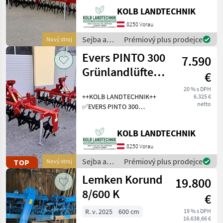
6.0m ✅Sternwalze leicht
KOLB LANDTECHNIK
schrägstellbar, dadurch 2
verschieden Intensive
8250 Vorau
Bearbeitungsstufen ✅Zinke
Sejba a
Prémiový plus prodejce
Nový stroj
starostlivosť
Evers PINTO 300
7.590
o plodinu
/ Evers
Grünlandlüfter -
€
Grünlandlockerer
20 % s DPH
++KOLB LANDTECHNIK++
6.325 €
- Gr
netto
✅EVERS PINTO 300
Grasnarbenlüfter /
Bodenlüfter ✅Arbeits- und
KOLB LANDTECHNIK
Transportbreite 3.0m
✅Sternwalze leicht
8250 Vorau
schrägstellbar, dadurch 2
Sejba a
Prémiový plus prodejce
TOP
Nový stroj
verschied
starostlivosť
Lemken Korund
19.800
o plodinu
/ Evers
8/600 K
€
R. v. 2025
600 cm
19 % s DPH
16.638,66 €