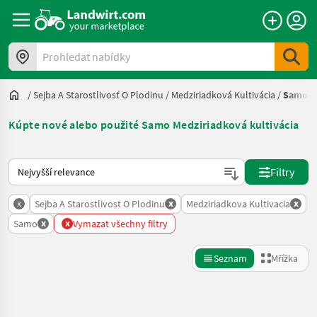
Prohledat nabídky
/
Sejba A Starostlivosť O Plodinu
/
Medziriadková Kultivácia
/
Samo
Kúpte nové alebo použité Samo Medziriadková kultivácia
Takto se řadí nabídky na Landwirt.com
Filtry
x
x
x
Sejba A Starostlivost O Plodinu
Medziriadkova Kultivacia
x
x
Samo
Vymazat všechny filtry
Seznam
Mřížka