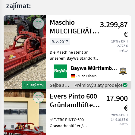
zajímat:
Maschio
3.299,87
MULCHGERÄT
€
BISONTE 280
R. v. 2017
19 % s DPH
2.773 €
"AB"
netto
Die Maschine steht an
unserem BayWa Standort in
DE-73527 Herlikofen.Gerne
Baywa Württemberg
steht Ihnen Herr Rössler
unter Tel.: 0151 1610 3908
89155 Erbach
für Ihre Anfrage zur
Sejba a
Prémiový zlatý prodejce
Použitý stroj
Verfügung!Maschio
starostlivosť
Evers Pinto 600
17.900
o plodinu
/ Maschio
Grünlandlüfter -
€
Grünlandlockerer
20 % s DPH
✅EVERS PINTO 600
14.916,67 €
- Gr
netto
Grasnarbenlüfter /
Bodenlüfter ✅Arbeitsbreite