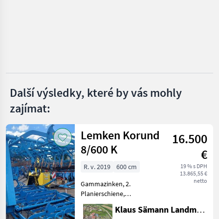
Einböck
Schmotzer
Sasform
Hatzenbichler
Další výsledky, které by vás mohly
zajímat:
Kongskilde
Zobrazit
Lemken Korund
všech
16.500
35
8/600 K
€
MARKETPLACE
R. v. 2019
600 cm
19 % s DPH
13.865,55 €
Nabídky
netto
Gammazinken, 2.
Marketplace
Inzeráty
prodejců
Planierschiene,
Doppelkrümmler,
Klaus Sämann Landmaschinen Fachbetrieb GmbH
Beleuchtung Sejba a