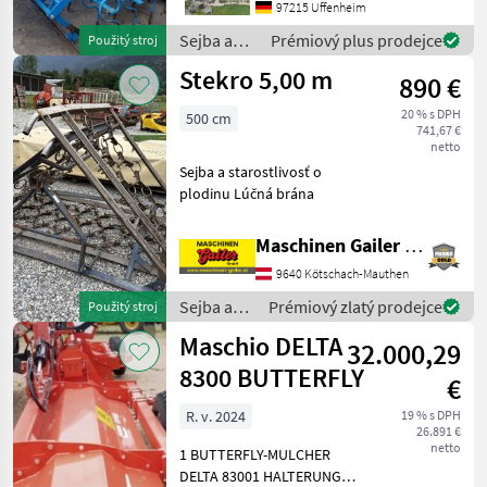
starostlivosť o plodinu
97215 Uffenheim
Kombinovaný postřikovač
Sejba a
Prémiový plus prodejce
Použitý stroj
pre prípravu semeniska a
starostlivosť
Stekro 5,00 m
sejačky
890 €
o plodinu
/ Lemken
20 % s DPH
500 cm
741,67 €
netto
Sejba a starostlivosť o
plodinu Lúčná brána
Maschinen Gailer GmbH
9640 Kötschach-Mauthen
Sejba a
Prémiový zlatý prodejce
Použitý stroj
starostlivosť
Maschio DELTA
32.000,29
o plodinu
/ Stekro
8300 BUTTERFLY
€
R. v. 2024
19 % s DPH
26.891 €
netto
1 BUTTERFLY-MULCHER
DELTA 83001 HALTERUNG