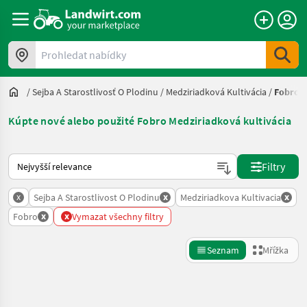
Prohledat nabídky
/
Sejba A Starostlivosť O Plodinu
/
Medziriadková Kultivácia
/
Fobro
Kúpte nové alebo použité Fobro Medziriadková kultivácia
Takto se řadí nabídky na Landwirt.com
Filtry
x
x
x
Sejba A Starostlivost O Plodinu
Medziriadkova Kultivacia
x
x
Fobro
Vymazat všechny filtry
Seznam
Mřížka