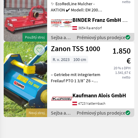
netto
✨ EcoRedLine Mulcher -
AKTION ✔️ Modell: EM 200
für Heckanbau ✔️ in
BINDER Franz GmbH & CoKG
serienmäßiger Ausführung
✔️ Arbeitsbreite 200cm ✔️
3654 Raxendorf
Aussenbreite 215cm, ✔️
Sejba a
Prémiový plus prodejce
Použitý stroj
Universal-Dreipunk
starostlivosť
Zanon TSS 1000
1.850
o plodinu
/ Sonstige
€
R. v. 2023
100 cm
20 % s DPH
1.541,67 €
– Getriebe mit integriertem
netto
Freilauf PTO 1 3/8” Z6 –
Rotor mit linear
Schnittsystem – Anbaubock
Kaufmann Alois GmbH
fest – Eckenverstärkung für
4723 Natternbach
Zerkleinerungsmaterial –
Stützkufen f
Sejba a
Prémiový plus prodejce
Nový stroj
starostlivosť
o plodinu
/ Zanon