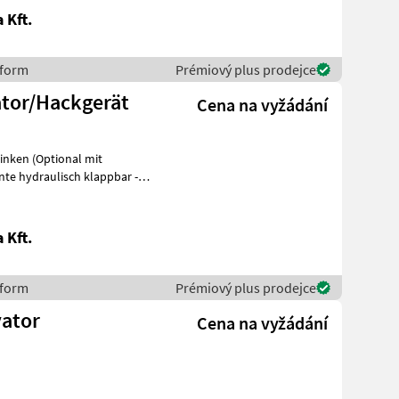
 Kft.
sform
Prémiový plus prodejce
ator/Hackgerät
Cena na vyžádání
zinken (Optional mit
ente hydraulisch klappbar -
 Kft.
sform
Prémiový plus prodejce
vator
Cena na vyžádání