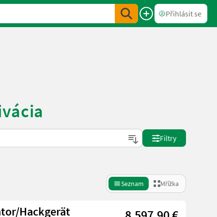
Přihlásit se
ivácia
Filtry
Seznam
Mřížka
ator/Hackgerät
8.597,90 €