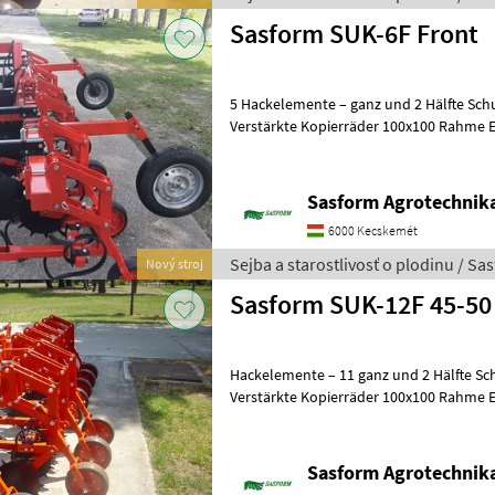
Sasform SUK-6F Front
5 Hackelemente – ganz und 2 Hälfte Sch
Verstärkte Kopierräder 100x100 Rahme 
3-e Element hydraulisch klappbar
Sasform Agrotechnika
6000 Kecskemét
Sejba a starostlivosť o plodinu / Sa
Nový stroj
Hackelemente – 11 ganz und 2 Hälfte Sc
Verstärkte Kopierräder 100x100 Rahme 
5-5 Element hydraulisch klappbar
Sasform Agrotechnika