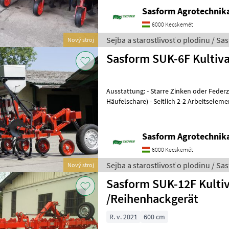
Sasform Agrotechnika
6000 Kecskemét
Sejba a starostlivosť o plodinu / Sa
Nový stroj
Sasform SUK-6F Kultiv
Ausstattung: - Starre Zinken oder Feder
Häufelschare) - Seitlich 2-2 Arbeitselem
Reihenschutzscheiben - verstellba
Sasform Agrotechnika
6000 Kecskemét
Sejba a starostlivosť o plodinu / Sa
Nový stroj
Sasform SUK-12F Kulti
/Reihenhackgerät
R. v. 2021
600 cm