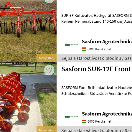
SUK-3F Kultivator/Hackgerät SASFORM SU
Reihen, Reihenabstand 140-150 cm) Ausstattung: - starre Zinken oder
Federzinken - seitlich 2
Sasform Agrotechnika
6000 Kecskemét
Sejba a starostlivosť o plodinu / Sa
Nový stroj
Sasform SUK-12F Front
SASFORM Font Reihenkultivator Hackele
Schutzscheiben Stützräder Verstärkte 
Erhöhte Rahmenhöhe Seitlich 5-
Sasform Agrotechnika
6000 Kecskemét
Sejba a starostlivosť o plodinu / Sa
Nový stroj