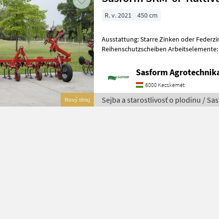
R. v. 2021
450 cm
Ausstattung: Starre Zinken oder Federz
Reihenschutzscheiben Arbeitselemente: 5 ganz 
Stützrad Adapter für Dünger
Sasform Agrotechnika
6000 Kecskemét
Sejba a starostlivosť o plodinu / Sa
Nový stroj