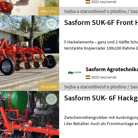
6000 Kecskemét
Sejba a starostlivosť o plodinu / Sa
Nový stroj
Sa
5 Hackelemente – ganz und 2 Hälfte Schutzscheiben Stützräder
Verstärkte Kopierräder 100x100 Rahme 
3-e Element hydraulisch klappbar
Sasform Agrotechnika
6000 Kecskemét
Sejba a starostlivosť o plodinu / Sa
Nový stroj
Sasform SUK- 6F Hackg
Zwischenreihengrubber mit Ausbringung
Liter Behälter. Auch als Frontmontage er
Ausbringung von Flüssigdünger er