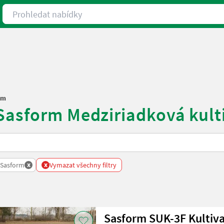
Prohledat nabídky
rm
Sasform Medziriadková kult
x
x
Sasform
Vymazat všechny filtry
Sasform SUK-3F Kultiv