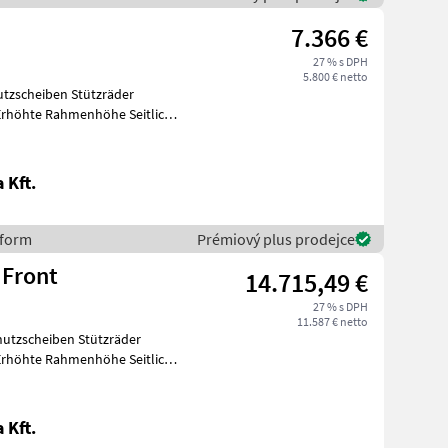
7.366 €
27 % s DPH
5.800 € netto
utzscheiben Stützräder
Erhöhte Rahmenhöhe Seitlich
 Kft.
sform
Prémiový plus prodejce
Sasform SUK-12F 45-50 Front
14.715,49 €
27 % s DPH
11.587 € netto
hutzscheiben Stützräder
Erhöhte Rahmenhöhe Seitlich
 Kft.