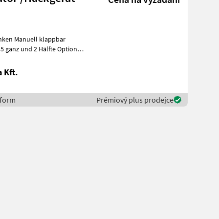
inken Manuell klappbar
und 2 Hälfte Optionen:
 Kft.
sform
Prémiový plus prodejce