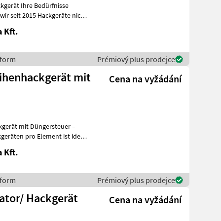
dürfnisse
 Kft.
sform
Prémiový plus prodejce
eihenhackgerät mit
Cena na vyžádání
kgerät mit Düngersteuer –
 Kft.
sform
Prémiový plus prodejce
ator/ Hackgerät
Cena na vyžádání