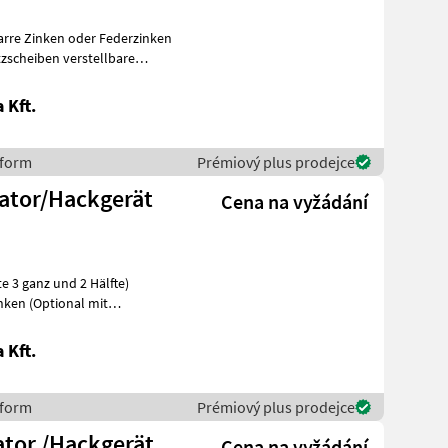
zscheiben verstellbare
 Kft.
sform
Prémiový plus prodejce
vator/Hackgerät
Cena na vyžádání
 3 ganz und 2 Hälfte)
 Kft.
sform
Prémiový plus prodejce
ator /Hackgerät
Cena na vyžádání