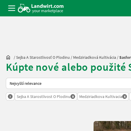
/
Sejba A Starostlivosť O Plodinu
/
Medziriadková Kultivácia
/
Sasfo
Kúpte nové alebo použité 
Takto se řadí nabídky na Landwirt.com
x
x
x
Sejba A Starostlivost O Plodinu
Medziriadkova Kultivacia