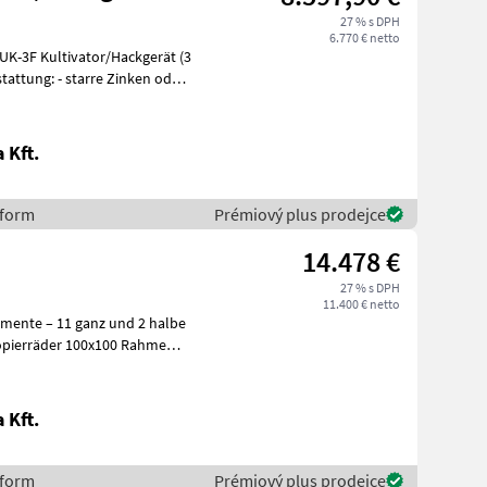
27 % s DPH
6.770 € netto
K-3F Kultivator/Hackgerät (3
 Kft.
sform
Prémiový plus prodejce
14.478 €
27 % s DPH
11.400 € netto
mente – 11 ganz und 2 halbe
Kopierräder 100x100 Rahme
 Kft.
sform
Prémiový plus prodejce