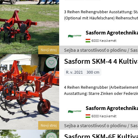
3 Reihen Reihengrubber Ausstattung: Starre Zinken oder Federzinken
(Optional mit Häufelschare) Reihenschut
Kopierräder Gewicht: 300 Kg
Sasform Agrotechnika
6000 Kecskemét
Sejba a starostlivosť o plodinu / Sa
Nový stroj
Sasform SKM-4 4 Kulti
R. v. 2021
300 cm
4 Reihen Reihengrubber (Arbeitselemente
Ausstattung: Starre Zinken oder Federzinken (Optional mit
Häufelschare) Reihenschutzscheiben ver
Sasform Agrotechnika
6000 Kecskemét
Sejba a starostlivosť o plodinu / Sa
Nový stroj
Sasform SKM-6F Kultiv