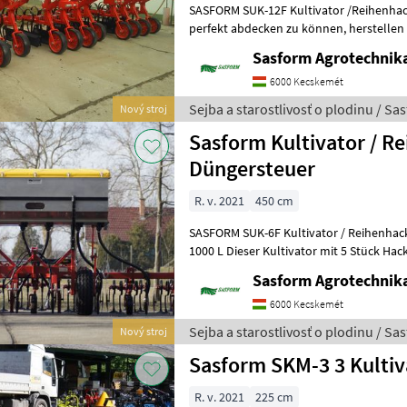
SASFORM SUK-12F Kultivator /Reihenhackgerät Ihre Be
perfekt abdecken zu können, herstellen wir seit 2015 Hackgeräte nicht
nur für Mais, sondern auch für
Sasform Agrotechnika
6000 Kecskemét
Sejba a starostlivosť o plodinu / Sa
Nový stroj
Sasform Kultivator / R
Düngersteuer
R. v. 2021
450 cm
SASFORM SUK-6F Kultivator / Reihenhac
1000 L Dieser Kultivator mit 5 Stück Hackgeräten pro Element ist ideal
für Anbau von Mais, kann
Sasform Agrotechnika
6000 Kecskemét
Sejba a starostlivosť o plodinu / Sa
Nový stroj
Sasform SKM-3 3 Kultiv
R. v. 2021
225 cm