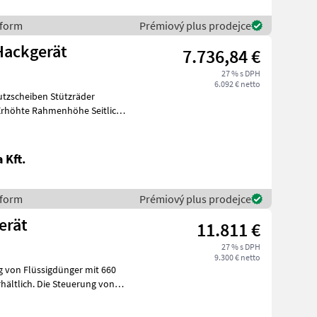
sform
Prémiový plus prodejce
sform SUK-6F Front Hackgerät
7.736,84 €
27 % s DPH
6.092 € netto
Erhöhte Rahmenhöhe Seitlich
 Kft.
sform
Prémiový plus prodejce
erät
11.811 €
27 % s DPH
9.300 € netto
 von Flüssigdünger mit 660
hältlich. Die Steuerung von