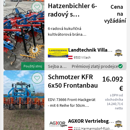
starostlivosť
Hatzenbichler 6-
Cena
o plodinu
/
radový s
na
Schmotzer
vyžádání
hydraulickým
6-radová kukuřičná
pohonom
kultivátorová brána
Hatzenbichler, hydraulicky
sklopná, ochranný plech
Landtechnik Villach GmbH
pre mladé rastliny,
hŕbovacie radlice, prstové
9500 Villach
radlice, s kamerovým
Sejba a
Prémiový zlatý prodejce
Použitý stroj
riadení
starostlivosť
Schmotzer KFR
16.092
o plodinu
/
6x50 Frontanbau
€
Hatzenbichler
s DPH od
EDV: 73666 Front-Hackgerät
obchodníka
14.240,71 €
- mit 6 Reihe für 50cm
netto
Reihenabstand - mit 3-
Punktanba - mit lenkbaren
AGXOR Vertriebsgesellschaft Ost GmbH
Tiefenführungsräder -
gebraucht aus Vermittlung
2111 Harmannsdorf-Rückersdorf