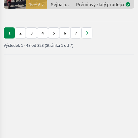
(1.200mm), geeignet für
Sejba a
Prémiový zlatý prodejce
Nový stroj
Rahmen
starostlivosť
o plodinu
/ Sonstige
1
2
3
4
5
6
7
Výsledek
1
-
48
od
328
(Stránka 1 od 7)