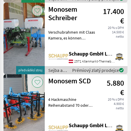
Verschiebeweg
starostlivosť
Monosem
17.400
o plodinu
/ Einböck
Schreiber
€
20 % s DPH
Verschubrahmen mit Claas
14.500 €
netto
Kamera, es können
verschiedene Geräte am
Verschubrahmen montiert
Schaupp GmbH Landtechnik
werden, Gerät ohne
Hackmaschine Sejba a
2571 Altenmarkt-Thenneberg
starostlivosť o plodinu
Sejba a
Prémiový zlatý prodejce
předváděcí stroj
Medziriadk
starostlivosť
Monosem SCD
5.880
o plodinu
/
€
Monosem
4 Hackmaschine
20 % s DPH
4.900 €
Reihenabstand 70 oder
netto
75cm,
Pflanzenschutzscheiben,
Fingerhacke, Zusäztliche
Schaupp GmbH Landtechnik
Belastungsfedern, základný