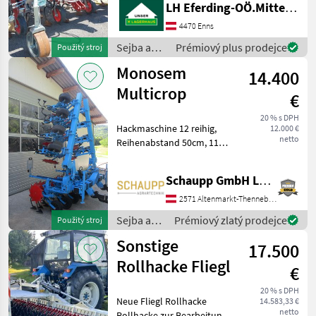
LH Eferding-OÖ.Mitte, Enns
sklápanie, počet riadkov: 7
riadkov Sejba a
4470 Enns
starostlivosť o plodinu
Sejba a
Prémiový plus prodejce
Použitý stroj
Medziriadková kultivácia
starostlivosť
Monosem
14.400
o plodinu
/ Badalini
Multicrop
€
20 % s DPH
Hackmaschine 12 reihig,
12.000 €
netto
Reihenabstand 50cm, 11
Elemente mit 3 Zinken, 2
Elemente mit 2 Zinken,
Schaupp GmbH Landtechnik
Hydraulisch klappbar,
Pflanzenschutzscheiben,
2571 Altenmarkt-Thenneberg
Beleuchtung základný rám
Sejba a
Prémiový zlatý prodejce
Použitý stroj
starostlivosť
Sonstige
17.500
o plodinu
/
Rollhacke Fliegl
€
Monosem
20 % s DPH
Neue Fliegl Rollhacke
14.583,33 €
netto
Rollhacke zur Bearbeitung