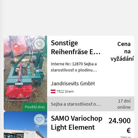
Sonstige
Cena
Reihenfräse Eder
na
vyžádání
RF 120
Interne Nr.: 12870 Sejba a
starostlivosť o plodinu
Medziriadková kultivácia
Jandrisevits GmbH
7522 Strem
17 dní
Sejba a starostlivosť o
online
Použitý stroj
plodinu / Sonstige
SAMO Variochop
24.900
Light Element
€
DPH je