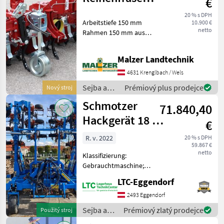
€
Fräse
20 % s DPH
Arbeitstiefe 150 mm
10.900 €
Bodenfräse
netto
Rahmen 150 mm aus
Stahlguss Kettengehäuse
aus Stahlguss Sechskant-
Malzer Landtechnik
Antriebswelle 41 mm
Schwingwende
4631 Krenglbach / Wels
Schutzhauben Optionen:
Sejba a
Prémiový plus prodejce
Nový stroj
Frontanbau, Hydr
starostlivosť
Schmotzer
71.840,40
o plodinu
/ Badalini
Hackgerät 18 x
€
50
R. v. 2022
20 % s DPH
59.867 €
netto
Klassifizierung:
Gebrauchtmaschine;
Seriennummer/Fahrgestellnummer:
LTC-Eggendorf
HT00400048; Service
Historie: Ja; Weitere
2493 Eggendorf
Maschinenmerkmale:
Sejba a
Prémiový zlatý prodejce
Použitý stroj
Einzelparallelogrammmaushub
starostlivosť