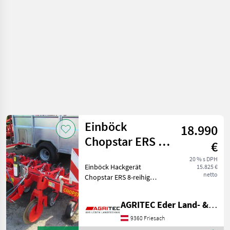
o plodinu
/ Sonstige
Einböck
18.990
Chopstar ERS 8-
€
reihig
20 % s DPH
Einböck Hackgerät
15.825 €
netto
Chopstar ERS 8-reihig
Baujahr: 2022 -Heckanbau
starr -autom.
AGRITEC Eder Land- & Forsttechnik GmbH
Oberlenkerlenkung -9
Parallelogramme -7
9360 Friesach
Hackeinsätze mit je 3