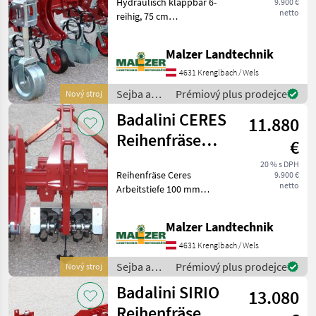
Hydraulisch klappbar 6-
9.900 €
Fräse
netto
reihig, 75 cm
Reihenfräse
Reihenabstand Mögliche
Reihenabstände 30 - 150 cm
Mulcher
Malzer Landtechnik
Optionen: Frontanbau,
Pflanzenschutz,
4631 Krenglbach / Wels
Düngerstreuer, Rahmen-
Sejba a
Prémiový plus prodejce
Nový stroj
Stützräder,
starostlivosť
Badalini CERES
11.880
o plodinu
/ Badalini
Reihenfräse
€
Fräse
20 % s DPH
Reihenfräse Ceres
9.900 €
Bodenfräse
netto
Arbeitstiefe 100 mm
Rahmen 120 mm aus
Stahlguss Kettengehäuse
Malzer Landtechnik
aus Stahlguss Schwingende
Schutzhauben Vierkant-
4631 Krenglbach / Wels
Antriebsachse 30 mm
Sejba a
Prémiový plus prodejce
Nový stroj
Optionen:
starostlivosť
Badalini SIRIO
13.080
o plodinu
/ Badalini
Reihenfräse