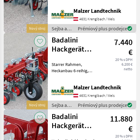
Reihenabstand 70 cm
Mögliche Reihenabstande
Striegel
Malzer Landtechnik
30 - 150 cm Optionen:
Frontanbau,
4631 Krenglbach / Wels
Pflanzenschutz,
Sejba a
Prémiový plus prodejce
Nový stroj
Düngerstreuer, Rahmen-
starostlivosť
Stützräd
Badalini
7.440
o plodinu
/ Badalini
Hackgerät
€
Maishacken
20 % s DPH
Starrer Rahmen,
6.200 €
Fräse
netto
Heckanbau 6-reihig,
Reihenfräse
Reihenabstand 50 cm
Mögliche Reihenabstande
Striegel
Malzer Landtechnik
30 - 150 cm Optionen:
Frontanbau,
4631 Krenglbach / Wels
Pflanzenschutz,
Sejba a
Prémiový plus prodejce
Nový stroj
Düngerstreuer, Rahmen-
starostlivosť
Stützräd
Badalini
11.880
o plodinu
/ Badalini
Hackgerät
€
Maishacken
20 % s DPH