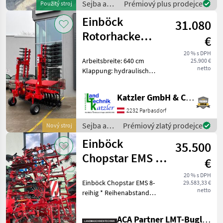
Sejba a
Prémiový plus prodejce
Použitý stroj
starostlivosť
Einböck
31.080
o plodinu
/ Einböck
Rotorhacke
€
Rotarystar 640
20 % s DPH
Arbeitsbreite: 640 cm
25.900 €
netto
Klappung: hydraulisch
Tiefenführung: 18×8.50
Räder am Mittelrahmen
Katzler GmbH & Co.KG.
Rotorfedern: 4 Stück mit
hydraulischem
2232 Parbasdorf
Niveauausgleich
Sejba a
Prémiový zlatý prodejce
Nový stroj
Rotorsterne: 68 S
starostlivosť
Einböck
35.500
o plodinu
/ Einböck
Chopstar EMS 8-
€
reihig mit Row
20 % s DPH
Einböck Chopstar EMS 8-
29.583,33 €
Guad
netto
reihig * Reihenabstand
75cm * Hackkörper mit
Einzugsverstärkung *
ACA Partner LMT-Bugl GmbH
Spindelverstellbare