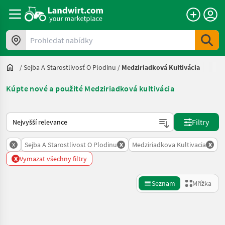
Prohledat nabídky
/
Sejba A Starostlivosť O Plodinu
/
Medziriadková Kultivácia
Kúpte nové a použité Medziriadková kultivácia
Takto se řadí nabídky na Landwirt.com
Filtry
x
x
x
Sejba A Starostlivost O Plodinu
Medziriadkova Kultivacia
x
Vymazat všechny filtry
Seznam
Mřížka