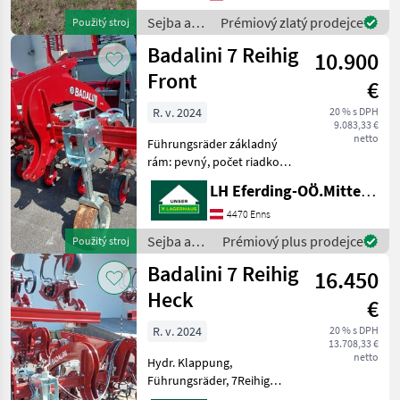
mit 13% MwSt
Sejba a
Prémiový zlatý prodejce
Použitý stroj
starostlivosť
Badalini 7 Reihig
10.900
o plodinu
/
Front
€
Schmotzer
R. v. 2024
20 % s DPH
9.083,33 €
netto
Führungsräder základný
rám: pevný, počet riadkov:
7 riadkov Sejba a
LH Eferding-OÖ.Mitte, Enns
starostlivosť o plodinu
Medziriadková kultivácia
4470 Enns
Sejba a
Prémiový plus prodejce
Použitý stroj
starostlivosť
Badalini 7 Reihig
16.450
o plodinu
/ Badalini
Heck
€
R. v. 2024
20 % s DPH
13.708,33 €
netto
Hydr. Klappung,
Führungsräder, 7Reihig
základný rám: hydraulické