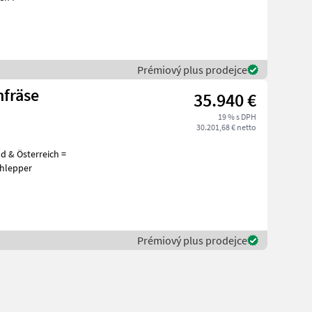
Prémiový plus prodejce
hfräse
35.940 €
19 % s DPH
30.201,68 € netto
d & Österreich =
n für Schlepper
Prémiový plus prodejce