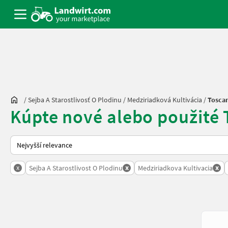
/
Sejba A Starostlivosť O Plodinu
/
Medziriadková Kultivácia
/
Tosca
Kúpte nové alebo použité 
Takto se řadí nabídky na Landwirt.com
x
x
x
Sejba A Starostlivost O Plodinu
Medziriadkova Kultivacia