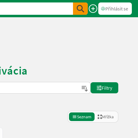
Přihlásit se
ivácia
Filtry
Seznam
Mřížka