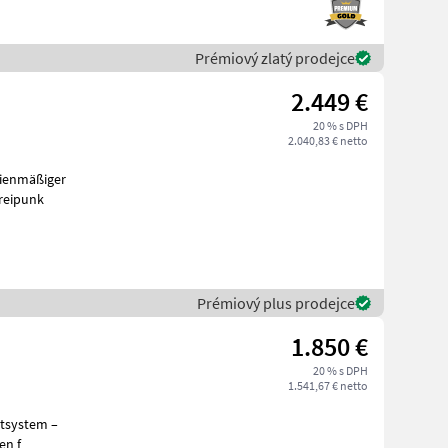
Prémiový zlatý prodejce
2.449 €
20 % s DPH
2.040,83 € netto
rienmäßiger
15cm, ✔️ Universal-Dreipunk
Prémiový plus prodejce
1.850 €
20 % s DPH
1.541,67 € netto
ttsystem –
en f