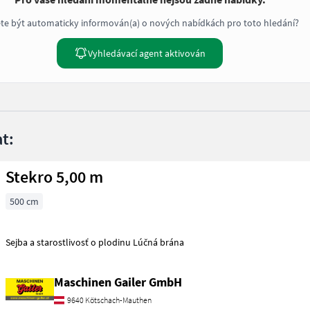
te být automaticky informován(a) o nových nabídkách pro toto hledání?
Vyhledávací agent aktivován
t:
Stekro 5,00 m
500 cm
Sejba a starostlivosť o plodinu Lúčná brána
Maschinen Gailer GmbH
9640 Kötschach-Mauthen