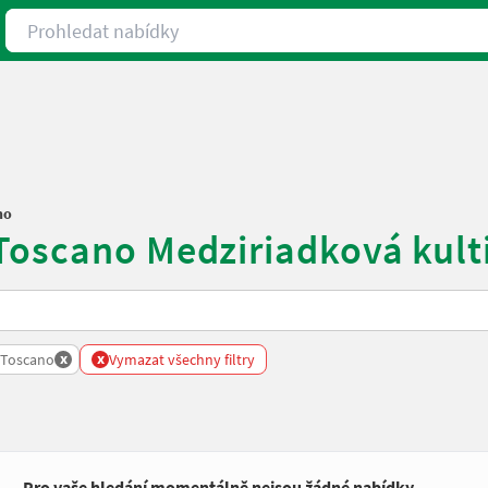
Prohledat nabídky
no
Toscano Medziriadková kult
x
x
Toscano
Vymazat všechny filtry
Pro vaše hledání momentálně nejsou žádné nabídky.