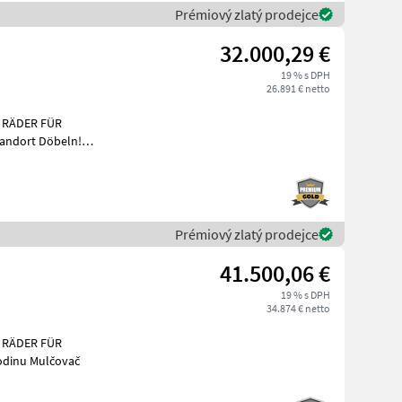
Prémiový zlatý prodejce
32.000,29 €
19 % s DPH
26.891 € netto
 RÄDER FÜR
andort Döbeln!
Prémiový zlatý prodejce
41.500,06 €
19 % s DPH
34.874 € netto
 RÄDER FÜR
tarostlivosť o plodinu Mulčovač