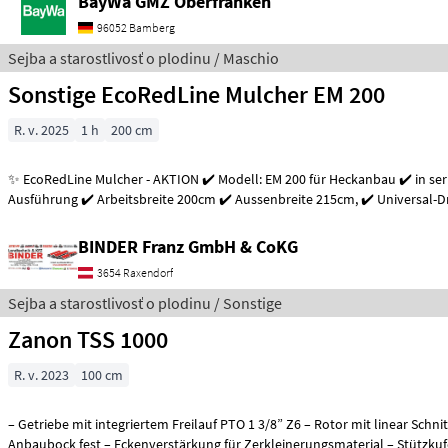
BayWa GMZ Oberfranken
96052 Bamberg
Sejba a starostlivosť o plodinu / Maschio
Sonstige EcoRedLine Mulcher EM 200
R. v. 2025
1 h
200 cm
✨ EcoRedLine Mulcher - AKTION ✔️ Modell: EM 200 für Heckanbau ✔️ in se
Ausführung ✔️ Arbeitsbreite 200cm ✔️ Aussenbreite 2
BINDER Franz GmbH & CoKG
3654 Raxendorf
Sejba a starostlivosť o plodinu / Sonstige
Zanon TSS 1000
R. v. 2023
100 cm
– Getriebe mit integriertem Freilauf PTO 1 3/8” Z6 – Rotor mit linear Schni
Anbaubock fest – Eckenverstärkung für Zerkleinerungsmaterial – Stützkuf