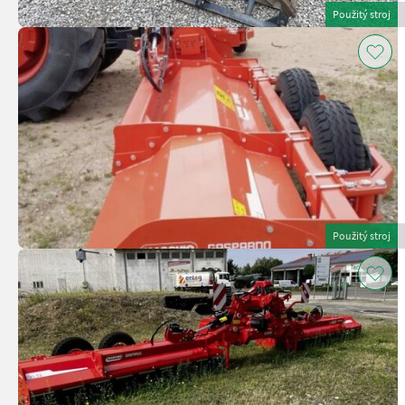
Použitý stroj
Použitý stroj