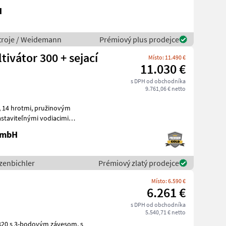
H
troje / Weidemann
Prémiový plus prodejce
tivátor 300 + sejací
Místo: 11.490 €
11.030 €
s DPH od obchodníka
9.761,06 € netto
ým
ým se
 GmbH
zenbichler
Prémiový zlatý prodejce
Místo: 6.590 €
6.261 €
s DPH od obchodníka
5.540,71 € netto
320 s 3-bodovým závesom, s