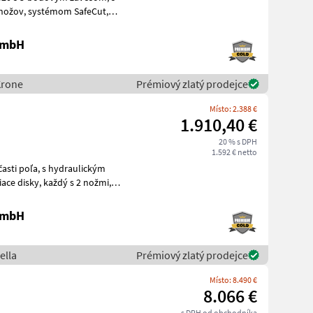
sklá
 GmbH
Krone
Prémiový zlatý prodejce
Místo: 2.388 €
1.910,40 €
20 % s DPH
1.592 € netto
 hydraulickým
 GmbH
ella
Prémiový zlatý prodejce
Místo: 8.490 €
8.066 €
s DPH od obchodníka