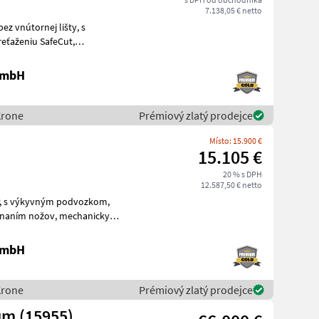
7.138,05 € netto
 vnútornej lišty, s
kardanovým pohonom, boxom na nože, kĺbovým hriad
 GmbH
Krone
Prémiový zlatý prodejce
Místo: 15.900 €
15.105 €
20 % s DPH
12.587,50 € netto
m,
teleskopickým h
 GmbH
Krone
Prémiový zlatý prodejce
um (15955)