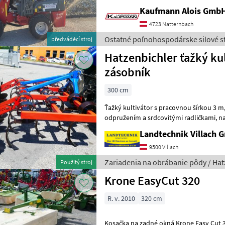
Kaufmann Alois Gmb
4723 Natternbach
Ostatné poľnohospodárske silové s
předváděcí stroj
Hatzenbichler ťažký kul
zásobník
300 cm
Ťažký kultivátor s pracovnou šírkou 3 m, 14 hrotmi, pružinov
odpružením a srdcovitými radličkami, nastaviteľnými vodiacimi
diskami, tyčovým valcom a mechanick
Landtechnik Villach
9500 Villach
Zariadenia na obrábanie pôdy / Hat
Použitý stroj
Krone EasyCut 320
R. v. 2010
320 cm
Kosačka na zadné okná Krone Easy Cut 