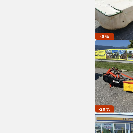
-5 %
-20 %