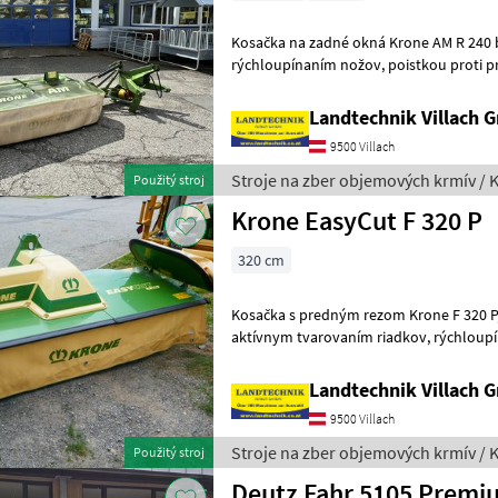
Kosačka na zadné okná Krone AM R 240 bez
rýchloupínaním nožov, poistkou proti preťaženiu SafeCut,
Landtechnik Villach
9500 Villach
Stroje na zber objemových krmív / 
Použitý stroj
Krone EasyCut F 320 P
320 cm
Kosačka s predným rezom Krone F 320 P, s výkyvným podvozko
aktívnym tvarovaním riadkov, rýchloupínaním nožov, mechanicky
sklopným vonkajším krytom, 
Landtechnik Villach
9500 Villach
Stroje na zber objemových krmív / 
Použitý stroj
Deutz Fahr 5105 Premi