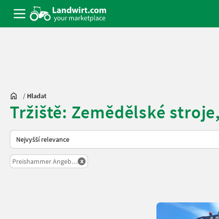
/
Hladat
Tržiště: Zemědělské stroje,
Takto se řadí nabídky na Landwirt.com
x
Preishammer Angebote