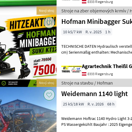
8333 Riegersburg
Stroje na zber objemových krmív /
Nový stroj
Hofman Minibagger Suk
10 kS/7 kW
R. v. 2025
1 h
TECHNISCHE DATEN Hydraulisch verstellbare Fahrwerksbreite (80-95
cm) Serienmäßig enthalten: Mechanisch
Grabenschaufel Knickarm mit Hy
Agrartechnik Theißl
8333 Riegersburg
Stroje na stavbu / Hofman
Nový stroj
Weidemann 1140 light
25 kS/18 kW
R. v. 2026
68 h
Weidemann Hoftrac 1140 Hydro Light 3-Z
PS Wassergekühlt Baujahr : 2025 Eigeng
Hydraulische Verriegelung