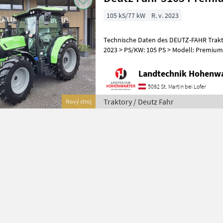
105 kS/77 kW
R. v. 2023
Technische Daten des DEUTZ-FAHR Traktor 510
2023 > PS/KW: 105 PS > Modell: Premium 
schwenk- und teleskopierbar > Aerofit S
Landtechnik Hohenw
5092 St. Martin bei Lofer
Traktory / Deutz Fahr
Nový stroj