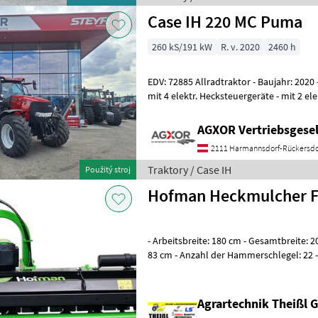
Case IH 220 MC Puma
260 kS/191 kW
R. v. 2020
2460 h
EDV: 72885 Allradtraktor - Baujahr: 2020 - Betriebsstunden: ca. 2460h -
mit 4 elektr. Hecksteuergeräte - mit 2 elektr. Mittensteuergeräte - mit
Power Be
AGXOR Vertriebsgesel
2111 Harmannsdorf-Rückersdo
Traktory / Case IH
Použitý stroj
Hofman Heckmulcher F
- Arbeitsbreite: 180 cm - Gesamtbreite: 2
83 cm - Anzahl der Hammerschlegel: 22 
Hammerschlegel: 860 g - Rotordurchme
Agrartechnik Theißl