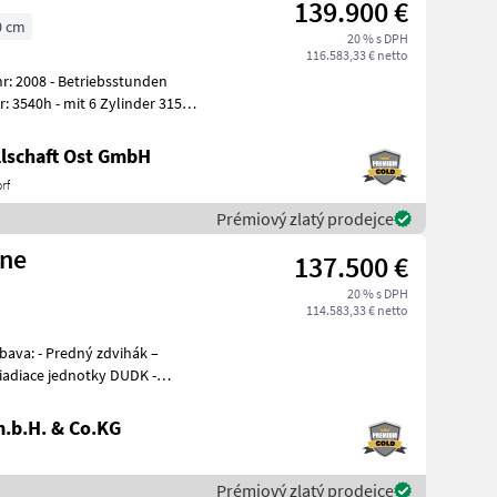
139.900 €
0 cm
20 % s DPH
116.583,33 € netto
lschaft Ost GmbH
rf
Prémiový zlatý prodejce
One
137.500 €
20 % s DPH
114.583,33 € netto
iadiace jednotky DUDK -
.b.H. & Co.KG
Prémiový zlatý prodejce