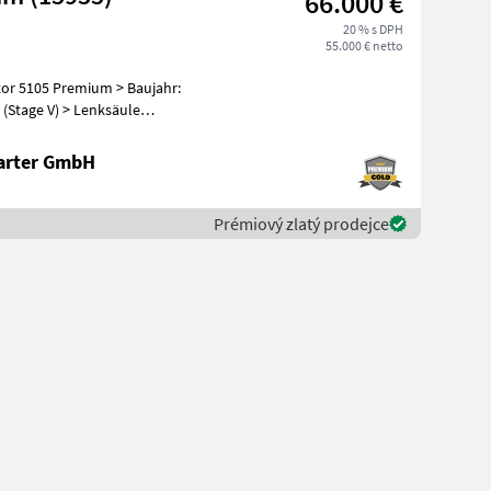
66.000 €
20 % s DPH
55.000 € netto
5 Premium > Baujahr:
(Stage V) > Lenksäule
arter GmbH
Prémiový zlatý prodejce