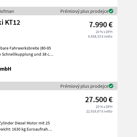
 Hofman
Prémiový plus prodejce
i KT12
7.990 €
20 % s DPH
6.658,33 € netto
e Schnellkupplung und 38 cm
 GmbH
Prémiový plus prodejce
27.500 €
20 % s DPH
22.916,67 € netto
ylinder Diesel Motor mit 25
ewicht: 1630 kg Euroaufnahme