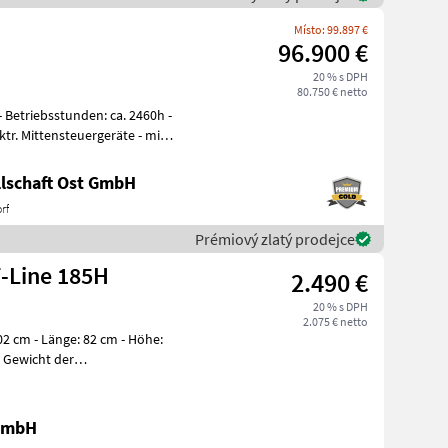
Místo: 99.897 €
96.900 €
20 % s DPH
80.750 € netto
lschaft Ost GmbH
rf
Prémiový zlatý prodejce
-Line 185H
2.490 €
20 % s DPH
2.075 € netto
02 cm - Länge: 82 cm - Höhe:
- Gewicht der
s
 GmbH