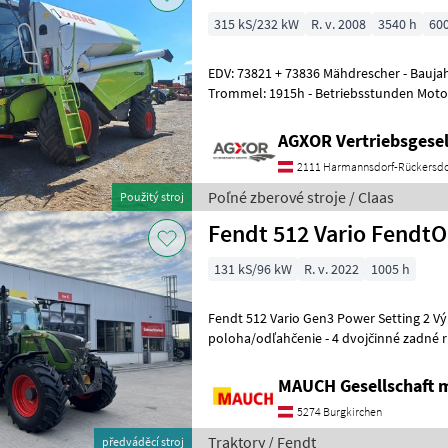
315 kS/232 kW
R. v. 2008
3540 h
60
EDV: 73821 + 73836 Mähdrescher - Baujahr: 2008 - Betriebsstunden
Trommel: 1915h - Betriebsstunden Motor: 3540h - mit 6 Zylinder 315
PS - mit 6 Schüttler
AGXOR Vertriebsgesel
2111 Harmannsdorf-Rückersdo
Poľné zberové stroje / Claas
Použitý stroj
Fendt 512 Vario Fendt
131 kS/96 kW
R. v. 2022
1005 h
Fendt 512 Vario Gen3 Power Setting 2 Výbava: - Predný zdvihák –
poloha/odľahčenie - 4 dvojčinné zadné r
Hydraulické čerpadlo 110 l - Power B
MAUCH Gesellschaft m
5274 Burgkirchen
Traktory / Fendt
předváděcí stroj