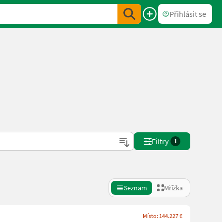
Přihlásit se
Filtry
1
Seznam
Mřížka
Místo: 144.227 €