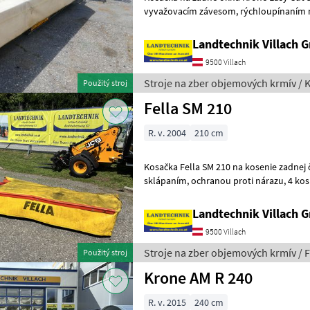
vyvažovacím závesom, rýchloupínaním nožov, systémom SafeCut,
ochranou proti nárazu, hydraulickým 
Landtechnik Villach
9500 Villach
Stroje na zber objemových krmív / 
Použitý stroj
Fella SM 210
R. v. 2004
210 cm
Kosačka Fella SM 210 na kosenie zadnej časti poľa, s
sklápaním, ochranou proti nárazu, 4 kosiace disky, každý s 2 nožmi,
pripravená na použitie tak, ako
Landtechnik Villach
9500 Villach
Stroje na zber objemových krmív / F
Použitý stroj
Krone AM R 240
R. v. 2015
240 cm